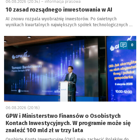
06.08.2026 (20:34) –
informacja prasowa
10 zasad rozsądnego inwestowania w AI
AI znowu rozpala wyobraźnię inwestorów. Po świetnych
wynikach kwartalnych największych spółek technologicznych …
a
0
06.08.2026 (20:16)
GPW i Ministerstwo Finansów o Osobistych
Kontach Inwestycyjnych. W programie może się
znaleźć 100 mld zł w trzy lata
Osobiste Konta Inwestycyjne (OKI) mają zachęcić Polaków do