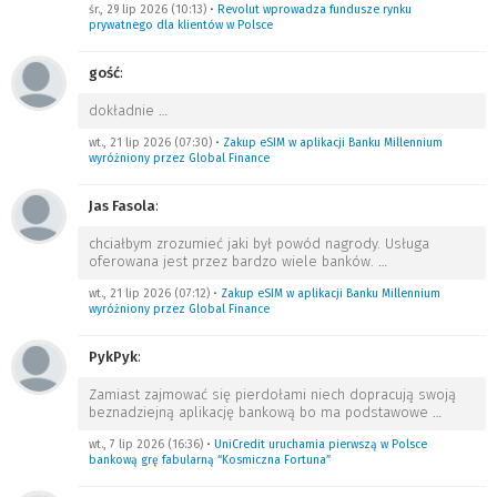
śr., 29 lip 2026 (10:13)
•
Revolut wprowadza fundusze rynku
prywatnego dla klientów w Polsce
gość
:
dokładnie
…
wt., 21 lip 2026 (07:30)
•
Zakup eSIM w aplikacji Banku Millennium
wyróżniony przez Global Finance
Jas Fasola
:
chciałbym zrozumieć jaki był powód nagrody. Usługa
oferowana jest przez bardzo wiele banków.
…
wt., 21 lip 2026 (07:12)
•
Zakup eSIM w aplikacji Banku Millennium
wyróżniony przez Global Finance
PykPyk
:
Zamiast zajmować się pierdołami niech dopracują swoją
beznadziejną aplikację bankową bo ma podstawowe
…
wt., 7 lip 2026 (16:36)
•
UniCredit uruchamia pierwszą w Polsce
bankową grę fabularną “Kosmiczna Fortuna”