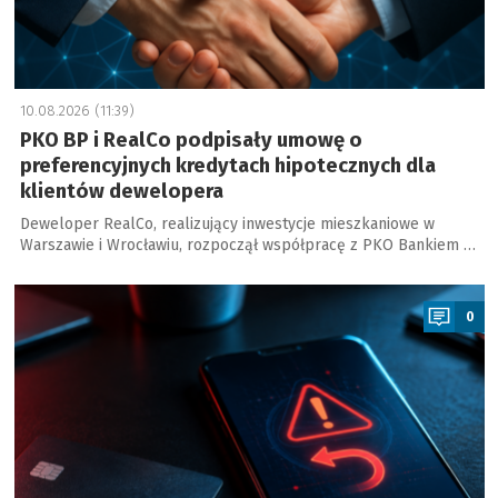
10.08.2026 (11:39)
PKO BP i RealCo podpisały umowę o
preferencyjnych kredytach hipotecznych dla
klientów dewelopera
Deweloper RealCo, realizujący inwestycje mieszkaniowe w
Warszawie i Wrocławiu, rozpoczął współpracę z PKO Bankiem …
a
0