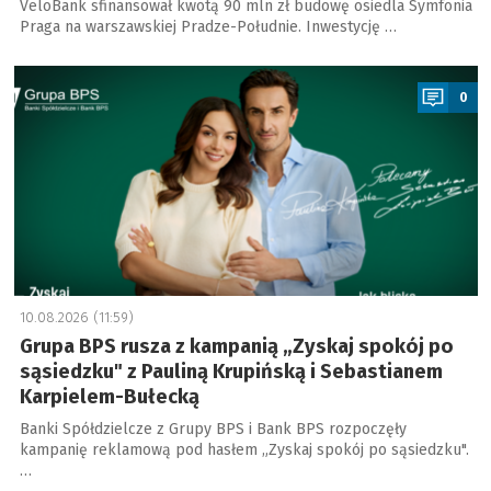
VeloBank sfinansował kwotą 90 mln zł budowę osiedla Symfonia
Praga na warszawskiej Pradze-Południe. Inwestycję …
a
0
10.08.2026 (11:59)
Grupa BPS rusza z kampanią „Zyskaj spokój po
sąsiedzku" z Pauliną Krupińską i Sebastianem
Karpielem-Bułecką
Banki Spółdzielcze z Grupy BPS i Bank BPS rozpoczęły
kampanię reklamową pod hasłem „Zyskaj spokój po sąsiedzku".
…