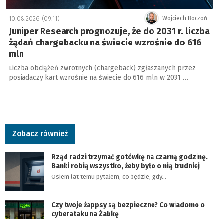
10.08.2026 (09:11)
Wojciech Boczoń
Juniper Research prognozuje, że do 2031 r. liczba
żądań chargebacku na świecie wzrośnie do 616
mln
Liczba obciążeń zwrotnych (chargeback) zgłaszanych przez
posiadaczy kart wzrośnie na świecie do 616 mln w 2031 …
Zobacz również
Rząd radzi trzymać gotówkę na czarną godzinę.
Banki robią wszystko, żeby było o nią trudniej
Osiem lat temu pytałem, co będzie, gdy…
Czy twoje żappsy są bezpieczne? Co wiadomo o
cyberataku na Żabkę