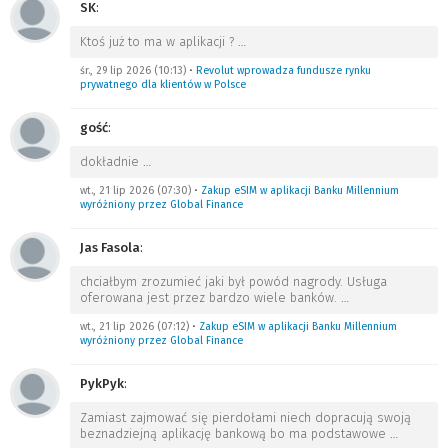
SK
:
Ktoś już to ma w aplikacji ?
…
śr., 29 lip 2026 (10:13)
•
Revolut wprowadza fundusze rynku
prywatnego dla klientów w Polsce
gość
:
dokładnie
…
wt., 21 lip 2026 (07:30)
•
Zakup eSIM w aplikacji Banku Millennium
wyróżniony przez Global Finance
Jas Fasola
:
chciałbym zrozumieć jaki był powód nagrody. Usługa
oferowana jest przez bardzo wiele banków.
…
wt., 21 lip 2026 (07:12)
•
Zakup eSIM w aplikacji Banku Millennium
wyróżniony przez Global Finance
PykPyk
:
Zamiast zajmować się pierdołami niech dopracują swoją
beznadziejną aplikację bankową bo ma podstawowe
…