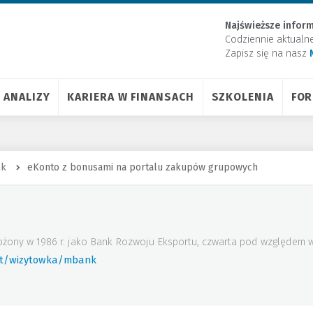
Najświeższe inform
Codziennie aktualn
Zapisz się na nasz
ANALIZY
KARIERA W FINANSACH
SZKOLENIA
FO
nk
eKonto z bonusami na portalu zakupów grupowych
ożony w 1986 r. jako Bank Rozwoju Eksportu, czwarta pod względem w
rt/wizytowka/mbank