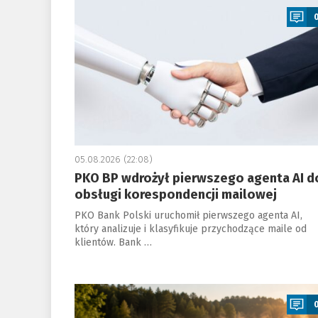
05.08.2026 (22:08)
PKO BP wdrożył pierwszego agenta AI d
obsługi korespondencji mailowej
PKO Bank Polski uruchomił pierwszego agenta AI,
który analizuje i klasyfikuje przychodzące maile od
klientów. Bank …
a