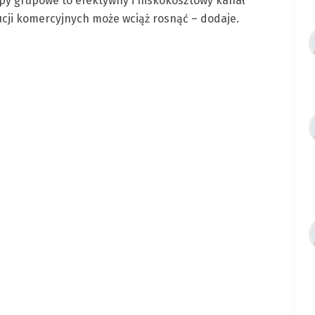
py grupowe to efektywny i niskokosztowy kanał
ucji komercyjnych może wciąż rosnąć – dodaje.