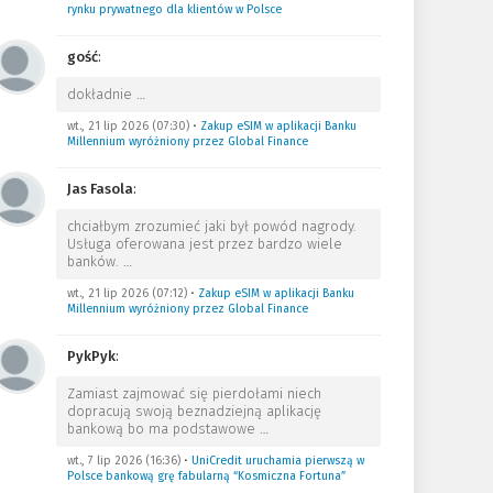
rynku prywatnego dla klientów w Polsce
gość
:
dokładnie
…
wt., 21 lip 2026 (07:30)
•
Zakup eSIM w aplikacji Banku
Millennium wyróżniony przez Global Finance
Jas Fasola
:
chciałbym zrozumieć jaki był powód nagrody.
Usługa oferowana jest przez bardzo wiele
banków.
…
wt., 21 lip 2026 (07:12)
•
Zakup eSIM w aplikacji Banku
Millennium wyróżniony przez Global Finance
PykPyk
:
Zamiast zajmować się pierdołami niech
dopracują swoją beznadziejną aplikację
bankową bo ma podstawowe
…
wt., 7 lip 2026 (16:36)
•
UniCredit uruchamia pierwszą w
Polsce bankową grę fabularną “Kosmiczna Fortuna”