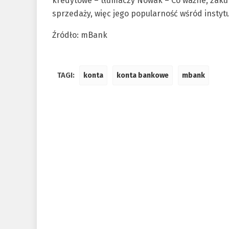
kredytowe – tłumaczy Nowak – Co ważne, zaku
sprzedaży, więc jego popularność wśród instyt
Źródło: mBank
TAGI:
konta
konta bankowe
mbank