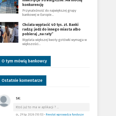
inwestycje strategiczne. Ma mocną
konkurencję
Przynależność do największej grupy
bankowej w Europie…
Chciała wypłacić 40 tys. zł. Banki
radzą: jedź do innego miasta albo
pobieraj „na raty”
Wypłata większej kwoty gotówki wymaga w
większości…
O tym mówią bankowcy
Ostatnie komentarze
SK
:
Ktoś już to ma w aplikacji ?
…
śr., 29 lip 2026 (10:13)
•
Revolut wprowadza fundusze