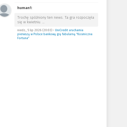
human1
:
Trochę spóźniony ten news. Ta gra rozpoczęła
się w kwietniu.
…
niedz., 5 lip 2026 (20:03)
•
UniCredit uruchamia
pierwszą w Polsce bankową grę fabularną “Kosmiczna
Fortuna”