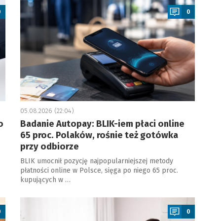
0
0
05.08.2026 (22:04)
o
Badanie Autopay: BLIK-iem płaci online
65 proc. Polaków, rośnie też gotówka
przy odbiorze
BLIK umocnił pozycję najpopularniejszej metody
płatności online w Polsce, sięga po niego 65 proc.
kupujących w …
a
0
0