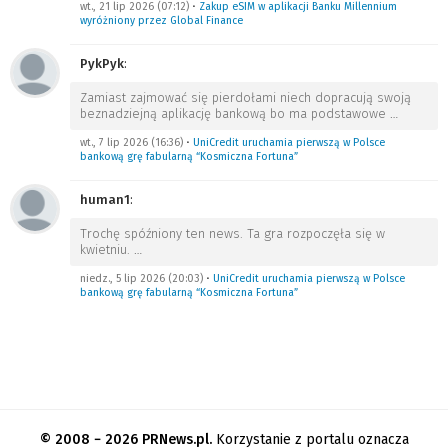
wt., 21 lip 2026 (07:12)
•
Zakup eSIM w aplikacji Banku Millennium
wyróżniony przez Global Finance
PykPyk
:
Zamiast zajmować się pierdołami niech dopracują swoją
beznadziejną aplikację bankową bo ma podstawowe
…
wt., 7 lip 2026 (16:36)
•
UniCredit uruchamia pierwszą w Polsce
bankową grę fabularną “Kosmiczna Fortuna”
human1
:
Trochę spóźniony ten news. Ta gra rozpoczęła się w
kwietniu.
…
niedz., 5 lip 2026 (20:03)
•
UniCredit uruchamia pierwszą w Polsce
bankową grę fabularną “Kosmiczna Fortuna”
© 2008 − 2026 PRNews.pl.
Korzystanie z portalu oznacza