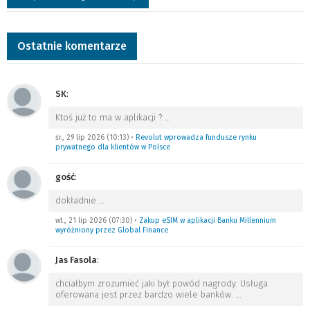
Ostatnie komentarze
SK
:
Ktoś już to ma w aplikacji ?
…
śr., 29 lip 2026 (10:13)
•
Revolut wprowadza fundusze rynku
prywatnego dla klientów w Polsce
gość
:
dokładnie
…
wt., 21 lip 2026 (07:30)
•
Zakup eSIM w aplikacji Banku Millennium
wyróżniony przez Global Finance
Jas Fasola
:
chciałbym zrozumieć jaki był powód nagrody. Usługa
oferowana jest przez bardzo wiele banków.
…