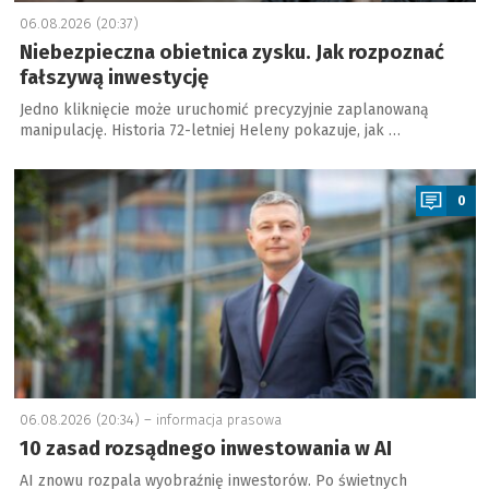
06.08.2026 (20:37)
Niebezpieczna obietnica zysku. Jak rozpoznać
fałszywą inwestycję
Jedno kliknięcie może uruchomić precyzyjnie zaplanowaną
manipulację. Historia 72-letniej Heleny pokazuje, jak …
a
0
06.08.2026 (20:34) –
informacja prasowa
10 zasad rozsądnego inwestowania w AI
AI znowu rozpala wyobraźnię inwestorów. Po świetnych