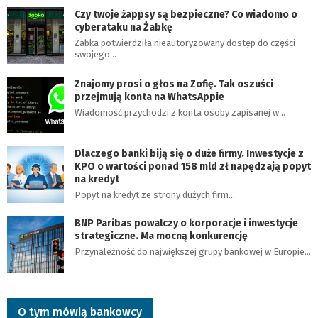
Czy twoje żappsy są bezpieczne? Co wiadomo o
cyberataku na Żabkę
Żabka potwierdziła nieautoryzowany dostęp do części
swojego…
Znajomy prosi o głos na Zofię. Tak oszuści
przejmują konta na WhatsAppie
Wiadomość przychodzi z konta osoby zapisanej w…
Dlaczego banki biją się o duże firmy. Inwestycje z
KPO o wartości ponad 158 mld zł napędzają popyt
na kredyt
Popyt na kredyt ze strony dużych firm…
BNP Paribas powalczy o korporacje i inwestycje
strategiczne. Ma mocną konkurencję
Przynależność do największej grupy bankowej w Europie…
O tym mówią bankowcy