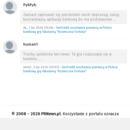
PykPyk
:
Zamiast zajmować się pierdołami niech dopracują swoją
beznadziejną aplikację bankową bo ma podstawowe
…
wt., 7 lip 2026 (16:36)
•
UniCredit uruchamia pierwszą w Polsce
bankową grę fabularną “Kosmiczna Fortuna”
human1
:
Trochę spóźniony ten news. Ta gra rozpoczęła się w
kwietniu.
…
niedz., 5 lip 2026 (20:03)
•
UniCredit uruchamia pierwszą w Polsce
bankową grę fabularną “Kosmiczna Fortuna”
© 2008 − 2026 PRNews.pl.
Korzystanie z portalu oznacza
akceptację
regulaminu
.
Informacja o cookies
.
Polityka
prywatności