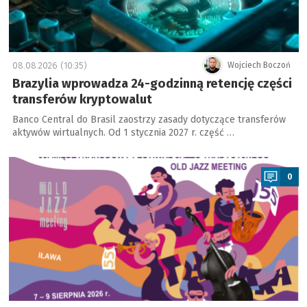
08.08.2026 (10:35)
Wojciech Boczoń
Brazylia wprowadza 24-godzinną retencję części
transferów kryptowalut
Banco Central do Brasil zaostrzy zasady dotyczące transferów
aktywów wirtualnych. Od 1 stycznia 2027 r. część …
a
0