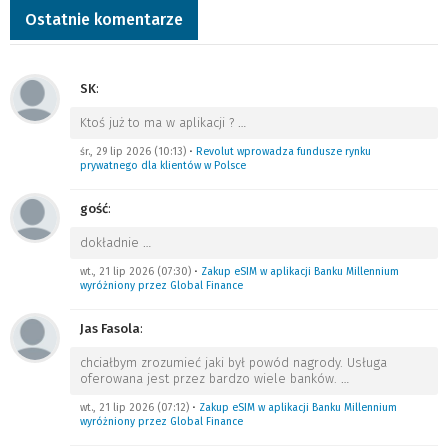
Ostatnie komentarze
SK
:
Ktoś już to ma w aplikacji ?
…
śr., 29 lip 2026 (10:13)
•
Revolut wprowadza fundusze rynku
prywatnego dla klientów w Polsce
gość
:
dokładnie
…
wt., 21 lip 2026 (07:30)
•
Zakup eSIM w aplikacji Banku Millennium
wyróżniony przez Global Finance
Jas Fasola
:
chciałbym zrozumieć jaki był powód nagrody. Usługa
oferowana jest przez bardzo wiele banków.
…
wt., 21 lip 2026 (07:12)
•
Zakup eSIM w aplikacji Banku Millennium
wyróżniony przez Global Finance