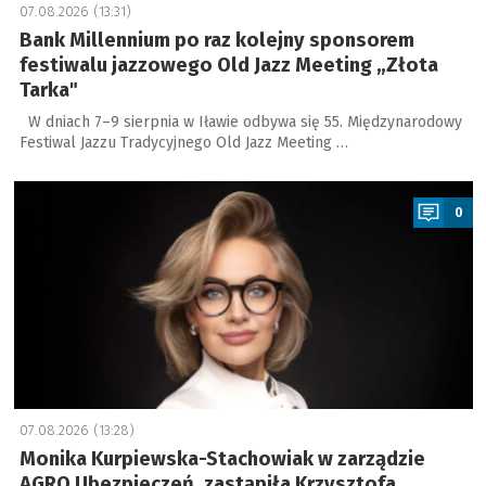
07.08.2026 (13:31)
Bank Millennium po raz kolejny sponsorem
festiwalu jazzowego Old Jazz Meeting „Złota
Tarka"
W dniach 7–9 sierpnia w Iławie odbywa się 55. Międzynarodowy
Festiwal Jazzu Tradycyjnego Old Jazz Meeting …
a
0
07.08.2026 (13:28)
Monika Kurpiewska-Stachowiak w zarządzie
AGRO Ubezpieczeń, zastąpiła Krzysztofa