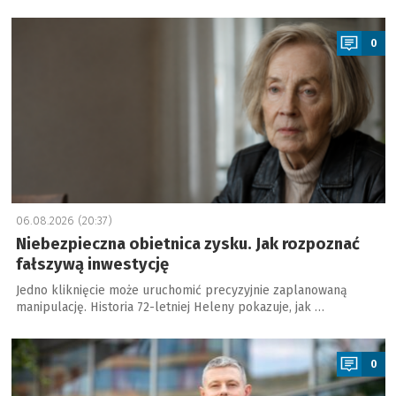
a
0
06.08.2026 (20:37)
Niebezpieczna obietnica zysku. Jak rozpoznać
fałszywą inwestycję
Jedno kliknięcie może uruchomić precyzyjnie zaplanowaną
manipulację. Historia 72-letniej Heleny pokazuje, jak …
a
0