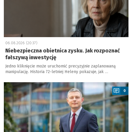
06.08.2026 (20:37)
Niebezpieczna obietnica zysku. Jak rozpoznać
fałszywą inwestycję
Jedno kliknięcie może uruchomić precyzyjnie zaplanowaną
manipulację. Historia 72-letniej Heleny pokazuje, jak …
a
0