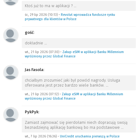
Ktoś już to ma w aplikacji ?
…
śr., 29 lip 2026 (10:13)
•
Revolut wprowadza fundusze rynku
prywatnego dla klientów w Polsce
gość
:
dokładnie
…
wt., 21 lip 2026 (07:30)
•
Zakup eSIM w aplikacji Banku Millennium
wyróżniony przez Global Finance
Jas Fasola
:
chciałbym zrozumieć jaki był powód nagrody. Usługa
oferowana jest przez bardzo wiele banków.
…
wt., 21 lip 2026 (07:12)
•
Zakup eSIM w aplikacji Banku Millennium
wyróżniony przez Global Finance
PykPyk
:
Zamiast zajmować się pierdołami niech dopracują swoją
beznadziejną aplikację bankową bo ma podstawowe
…
wt., 7 lip 2026 (16:36)
•
UniCredit uruchamia pierwszą w Polsce