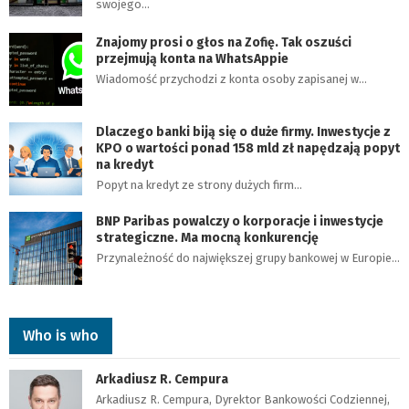
swojego…
Znajomy prosi o głos na Zofię. Tak oszuści
przejmują konta na WhatsAppie
Wiadomość przychodzi z konta osoby zapisanej w…
Dlaczego banki biją się o duże firmy. Inwestycje z
KPO o wartości ponad 158 mld zł napędzają popyt
na kredyt
Popyt na kredyt ze strony dużych firm…
BNP Paribas powalczy o korporacje i inwestycje
strategiczne. Ma mocną konkurencję
Przynależność do największej grupy bankowej w Europie…
Who is who
Arkadiusz R. Cempura
Arkadiusz R. Cempura, Dyrektor Bankowości Codziennej,