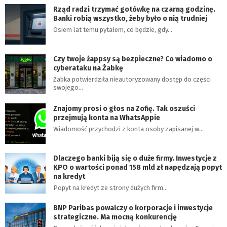
Rząd radzi trzymać gotówkę na czarną godzinę.
Banki robią wszystko, żeby było o nią trudniej
Osiem lat temu pytałem, co będzie, gdy…
Czy twoje żappsy są bezpieczne? Co wiadomo o
cyberataku na Żabkę
Żabka potwierdziła nieautoryzowany dostęp do części
swojego…
Znajomy prosi o głos na Zofię. Tak oszuści
przejmują konta na WhatsAppie
Wiadomość przychodzi z konta osoby zapisanej w…
Dlaczego banki biją się o duże firmy. Inwestycje z
KPO o wartości ponad 158 mld zł napędzają popyt
na kredyt
Popyt na kredyt ze strony dużych firm…
BNP Paribas powalczy o korporacje i inwestycje
strategiczne. Ma mocną konkurencję