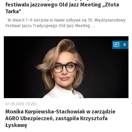
festiwalu jazzowego Old Jazz Meeting „Złota
Tarka"
W dniach 7–9 sierpnia w Iławie odbywa się 55. Międzynarodowy
Festiwal Jazzu Tradycyjnego Old Jazz Meeting …
a
0
07.08.2026 (13:28)
Monika Kurpiewska-Stachowiak w zarządzie
AGRO Ubezpieczeń, zastąpiła Krzysztofa
Łyskawę