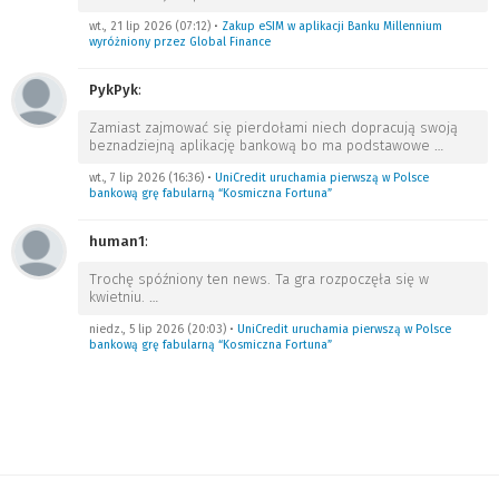
wt., 21 lip 2026 (07:12)
•
Zakup eSIM w aplikacji Banku Millennium
wyróżniony przez Global Finance
PykPyk
:
Zamiast zajmować się pierdołami niech dopracują swoją
beznadziejną aplikację bankową bo ma podstawowe
…
wt., 7 lip 2026 (16:36)
•
UniCredit uruchamia pierwszą w Polsce
bankową grę fabularną “Kosmiczna Fortuna”
human1
:
Trochę spóźniony ten news. Ta gra rozpoczęła się w
kwietniu.
…
niedz., 5 lip 2026 (20:03)
•
UniCredit uruchamia pierwszą w Polsce
bankową grę fabularną “Kosmiczna Fortuna”