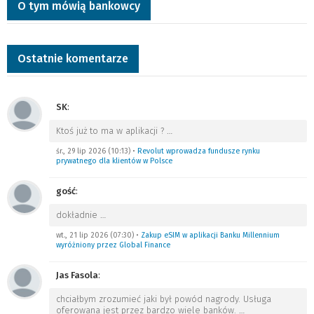
O tym mówią bankowcy
Ostatnie komentarze
SK
:
Ktoś już to ma w aplikacji ?
…
śr., 29 lip 2026 (10:13)
•
Revolut wprowadza fundusze rynku
prywatnego dla klientów w Polsce
gość
:
dokładnie
…
wt., 21 lip 2026 (07:30)
•
Zakup eSIM w aplikacji Banku Millennium
wyróżniony przez Global Finance
Jas Fasola
:
chciałbym zrozumieć jaki był powód nagrody. Usługa
oferowana jest przez bardzo wiele banków.
…