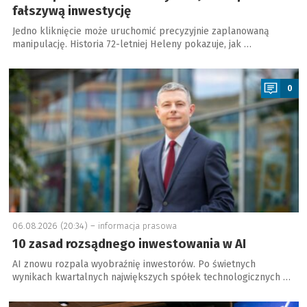
fałszywą inwestycję
Jedno kliknięcie może uruchomić precyzyjnie zaplanowaną
manipulację. Historia 72-letniej Heleny pokazuje, jak …
a
0
06.08.2026 (20:34) –
informacja prasowa
10 zasad rozsądnego inwestowania w AI
AI znowu rozpala wyobraźnię inwestorów. Po świetnych
wynikach kwartalnych największych spółek technologicznych …
a