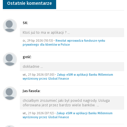
Ostatnie komentarze
SK
:
Ktoś już to ma w aplikacji ?
…
śr., 29 lip 2026 (10:13)
•
Revolut wprowadza fundusze rynku
prywatnego dla klientów w Polsce
gość
:
dokładnie
…
wt., 21 lip 2026 (07:30)
•
Zakup eSIM w aplikacji Banku Millennium
wyróżniony przez Global Finance
Jas Fasola
:
chciałbym zrozumieć jaki był powód nagrody. Usługa
oferowana jest przez bardzo wiele banków.
…
wt., 21 lip 2026 (07:12)
•
Zakup eSIM w aplikacji Banku Millennium
wyróżniony przez Global Finance