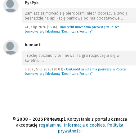
PykPyk
:
Zamiast zajmować się pierdołami niech dopracują swoją
beznadziejną aplikację bankową bo ma podstawowe
…
wt., 7 lip 2026 (16:36)
•
UniCredit uruchamia pierwszą w Polsce
bankową grę fabularną “Kosmiczna Fortuna”
human1
:
Trochę spóźniony ten news. Ta gra rozpoczęła się w
kwietniu.
…
niedz., 5 lip 2026 (20:03)
•
UniCredit uruchamia pierwszą w Polsce
bankową grę fabularną “Kosmiczna Fortuna”
© 2008 − 2026 PRNews.pl.
Korzystanie z portalu oznacza
akceptację
regulaminu
.
Informacja o cookies
.
Polityka
prywatności