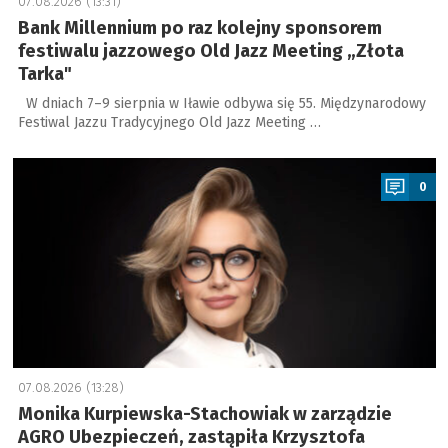
07.08.2026 (13:31)
Bank Millennium po raz kolejny sponsorem
festiwalu jazzowego Old Jazz Meeting „Złota
Tarka"
W dniach 7–9 sierpnia w Iławie odbywa się 55. Międzynarodowy
Festiwal Jazzu Tradycyjnego Old Jazz Meeting …
a
0
07.08.2026 (13:28)
Monika Kurpiewska-Stachowiak w zarządzie
AGRO Ubezpieczeń, zastąpiła Krzysztofa