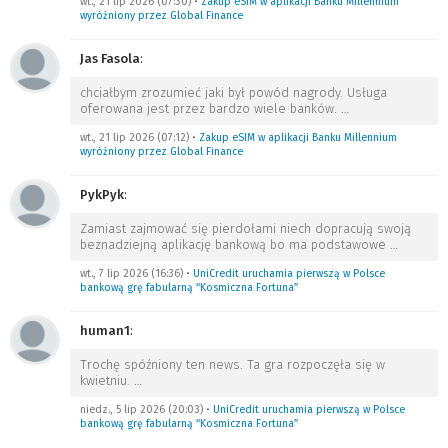
wt., 21 lip 2026 (07:30)
•
Zakup eSIM w aplikacji Banku Millennium
wyróżniony przez Global Finance
Jas Fasola
:
chciałbym zrozumieć jaki był powód nagrody. Usługa
oferowana jest przez bardzo wiele banków.
…
wt., 21 lip 2026 (07:12)
•
Zakup eSIM w aplikacji Banku Millennium
wyróżniony przez Global Finance
PykPyk
:
Zamiast zajmować się pierdołami niech dopracują swoją
beznadziejną aplikację bankową bo ma podstawowe
…
wt., 7 lip 2026 (16:36)
•
UniCredit uruchamia pierwszą w Polsce
bankową grę fabularną “Kosmiczna Fortuna”
human1
:
Trochę spóźniony ten news. Ta gra rozpoczęła się w
kwietniu.
…
niedz., 5 lip 2026 (20:03)
•
UniCredit uruchamia pierwszą w Polsce
bankową grę fabularną “Kosmiczna Fortuna”