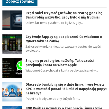
Zobacz również
Rząd radzi trzymać gotówkę na czarną godzinę.
Banki robią wszystko, żeby było o nią trudniej
Osiem lat temu pytałem, co będzie, gdy…
Czy twoje żappsy są bezpieczne? Co wiadomo o
cyberataku na Żabkę
Żabka potwierdziła nieautoryzowany dostęp do części
swojego…
Znajomy prosi o głos na Zofię. Tak oszuści
przejmują konta na WhatsAppie
Wiadomość przychodzi z konta osoby zapisanej w…
Dlaczego banki biją się o duże firmy. Inwestycje z
KPO o wartości ponad 158 mld zł napędzają popyt
na kredyt
Popyt na kredyt ze strony dużych firm…
BNP Paribas powalczy o korporacje i inwestycje