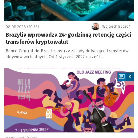
08.08.2026 (10:35)
Wojciech Boczoń
Brazylia wprowadza 24-godzinną retencję części
transferów kryptowalut
Banco Central do Brasil zaostrzy zasady dotyczące transferów
aktywów wirtualnych. Od 1 stycznia 2027 r. część …
a
0