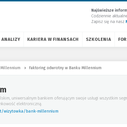
Najświeższe inform
Codziennie aktualn
Zapisz się na nasz
ANALIZY
KARIERA W FINANSACH
SZKOLENIA
FO
 Millennium
Faktoring odwrotny w Banku Millennium
um
lskim, uniwersalnym bankiem oferującym swoje usługi wszystkim seg
nkowość elektroniczną.
rt/wizytowka/bank-millennium