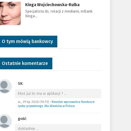
Kinga Wojciechowska-Rulka
Specjalista ds. relacji z mediami, mBank
Kinga…
O tym mówią bankowcy
Ostatnie komentarze
SK
:
Ktoś już to ma w aplikacji ?
…
śr., 29 lip 2026 (10:13)
•
Revolut wprowadza fundusze
rynku prywatnego dla klientów w Polsce
gość
:
dokładnie
…