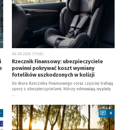
06.08.2026 (11:08)
i
Rzecznik Finansowy: ubezpieczyciele
e
powinni pokrywać koszt wymiany
fotelików uszkodzonych w kolizji
Do Biura Rzecznika Finansowego coraz częściej trafiają
spory z ubezpieczycielami, którzy odmawiają wypłaty
…
a
0
0