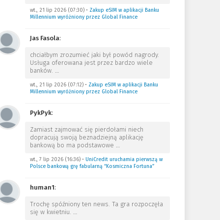
wt., 21 lip 2026 (07:30)
•
Zakup eSIM w aplikacji Banku
Millennium wyróżniony przez Global Finance
Jas Fasola
:
chciałbym zrozumieć jaki był powód nagrody.
Usługa oferowana jest przez bardzo wiele
banków.
…
wt., 21 lip 2026 (07:12)
•
Zakup eSIM w aplikacji Banku
Millennium wyróżniony przez Global Finance
PykPyk
:
Zamiast zajmować się pierdołami niech
dopracują swoją beznadziejną aplikację
bankową bo ma podstawowe
…
wt., 7 lip 2026 (16:36)
•
UniCredit uruchamia pierwszą w
Polsce bankową grę fabularną “Kosmiczna Fortuna”
human1
:
Trochę spóźniony ten news. Ta gra rozpoczęła
się w kwietniu.
…