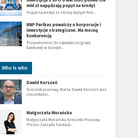
Inwestycje z KPO o wartości ponad 158
mld zł napędzają popyt na kredyt
Popyt na kredyt ze strony dużych firm…
BNP Paribas powalczy o korporacje i
inwestycje strategiczne. Ma mocną
konkurencję
Przynależność do największej grupy
bankowej w Europie…
Who is who
Dawid Korszeń
Rzecznik prasowy, Warta Dawid Korszeń jest
rzecznikiem…
Małgorzata Morańska
Małgorzata Morańska Rzecznik Prasowy,
Prezes Zarządu Fundacji…