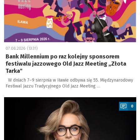
07.08.2026 (13:31)
Bank Millennium po raz kolejny sponsorem
festiwalu jazzowego Old Jazz Meeting „Złota
Tarka"
W dniach 7–9 sierpnia w Iławie odbywa się 55. Międzynarodowy
Festiwal Jazzu Tradycyjnego Old Jazz Meeting …
a
0