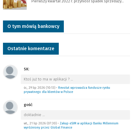
Pierwszy kwartał 2022 r. przyniósł spadek sprzedaży…
O tym mówią bankowcy
Ostatnie komentarze
SK
:
Ktoś już to ma w aplikacji ?
…
śr., 29 lip 2026 (10:13)
•
Revolut wprowadza fundusze rynku
prywatnego dla klientów w Polsce
gość
:
dokładnie
…
wt., 21 lip 2026 (07:30)
•
Zakup eSIM w aplikacji Banku Millennium
wyróżniony przez Global Finance