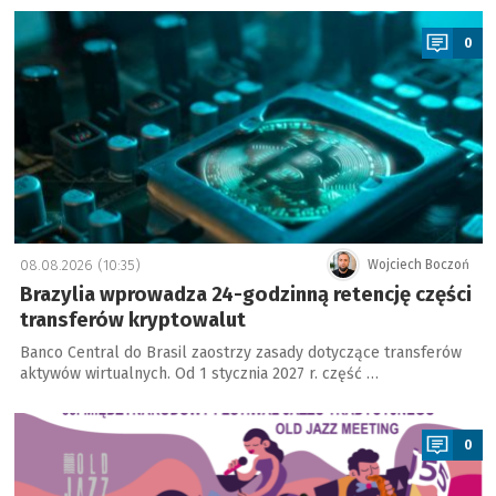
a
0
08.08.2026 (10:35)
Wojciech Boczoń
Brazylia wprowadza 24-godzinną retencję części
transferów kryptowalut
Banco Central do Brasil zaostrzy zasady dotyczące transferów
aktywów wirtualnych. Od 1 stycznia 2027 r. część …
a
0