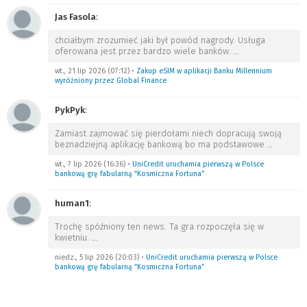
Jas Fasola
:
chciałbym zrozumieć jaki był powód nagrody. Usługa
oferowana jest przez bardzo wiele banków.
…
wt., 21 lip 2026 (07:12)
•
Zakup eSIM w aplikacji Banku Millennium
wyróżniony przez Global Finance
PykPyk
:
Zamiast zajmować się pierdołami niech dopracują swoją
beznadziejną aplikację bankową bo ma podstawowe
…
wt., 7 lip 2026 (16:36)
•
UniCredit uruchamia pierwszą w Polsce
bankową grę fabularną “Kosmiczna Fortuna”
human1
:
Trochę spóźniony ten news. Ta gra rozpoczęła się w
kwietniu.
…
niedz., 5 lip 2026 (20:03)
•
UniCredit uruchamia pierwszą w Polsce
bankową grę fabularną “Kosmiczna Fortuna”