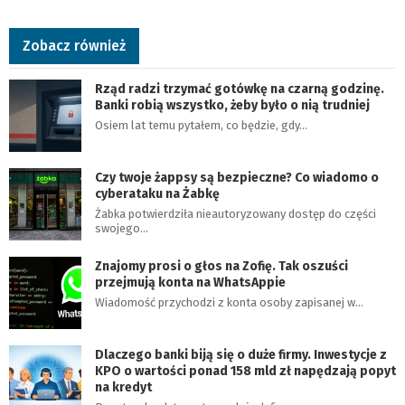
Zobacz również
Rząd radzi trzymać gotówkę na czarną godzinę.
Banki robią wszystko, żeby było o nią trudniej
Osiem lat temu pytałem, co będzie, gdy…
Czy twoje żappsy są bezpieczne? Co wiadomo o
cyberataku na Żabkę
Żabka potwierdziła nieautoryzowany dostęp do części
swojego…
Znajomy prosi o głos na Zofię. Tak oszuści
przejmują konta na WhatsAppie
Wiadomość przychodzi z konta osoby zapisanej w…
Dlaczego banki biją się o duże firmy. Inwestycje z
KPO o wartości ponad 158 mld zł napędzają popyt
na kredyt