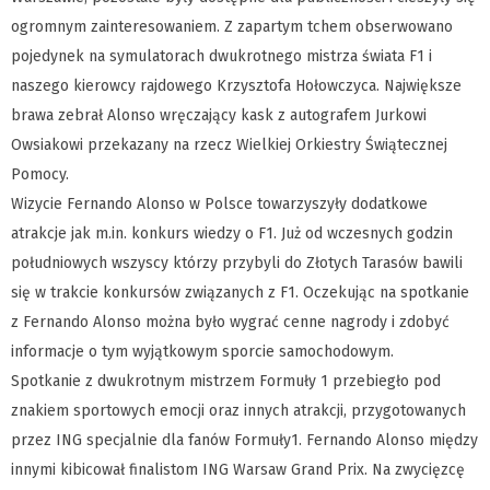
ogromnym zainteresowaniem. Z zapartym tchem obserwowano
pojedynek na symulatorach dwukrotnego mistrza świata F1 i
naszego kierowcy rajdowego Krzysztofa Hołowczyca. Największe
brawa zebrał Alonso wręczający kask z autografem Jurkowi
Owsiakowi przekazany na rzecz Wielkiej Orkiestry Świątecznej
Pomocy.
Wizycie Fernando Alonso w Polsce towarzyszyły dodatkowe
atrakcje jak m.in. konkurs wiedzy o F1. Już od wczesnych godzin
południowych wszyscy którzy przybyli do Złotych Tarasów bawili
się w trakcie konkursów związanych z F1. Oczekując na spotkanie
z Fernando Alonso można było wygrać cenne nagrody i zdobyć
informacje o tym wyjątkowym sporcie samochodowym.
Spotkanie z dwukrotnym mistrzem Formuły 1 przebiegło pod
znakiem sportowych emocji oraz innych atrakcji, przygotowanych
przez ING specjalnie dla fanów Formuły1. Fernando Alonso między
innymi kibicował finalistom ING Warsaw Grand Prix. Na zwycięzcę