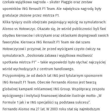
czekała wyjątkowa nagroda – skuter Piaggio oraz zestaw
upominków ING Renault F1 Team. Ale największa nagrodą były
gratulacje złożone przez mistrza F1.
Kilka tysięcy osób obejrzało pasjonujący wyścig na symulatorach:
Alonso vs Hołowczyc. Okazało się, że wśród publiczności byli fani
obydwu kierowców i okrzykami oraz oklaskami dopingowali swoich
faworytów. Kierowca ING Renault F1 Team nie dał szans
Hołowczycowi i przyznał, że przed wyścigami często ćwiczy na
symulatorach. „Doskonała zabawa i wyjątkowa możliwość
spotkania mistrza F1” – takie wypowiedzi było słychać najczęściej
wśród wychodzących z centrum handlowego.
Przypomnijmy, że od dwóch lat ING jest tytularnym sponsorem
ING Renault F1 Team. Obecnie Fernando Alonso jest twarzą
globalnej kampanii reklamowej ING Group. Współpracę zespołu
wyścigowego i instytucji finansowej idealnie ilustruje motto: „W
Formule 1 jak i w ING specjaliści są podstawa sukcesu”.
Fernando Alonso ma 27 lat. W 2003 roku stał się najmłodszym