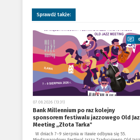
Sprawdź także:
a
07.08.2026 (13:31)
Bank Millennium po raz kolejny
sponsorem festiwalu jazzowego Old Jaz
Meeting „Złota Tarka"
W dniach 7–9 sierpnia w Iławie odbywa się 55.
Międzynarodowy Festiwal Jazzu Tradycyjnego Old Jazz