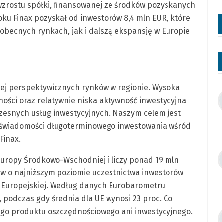
i wzrostu spółki, finansowanej ze środków pozyskanych
roku Finax pozyskał od inwestorów 8,4 mln EUR, które
obecnych rynkach, jak i dalszą ekspansję w Europie
iej perspektywicznych rynków w regionie. Wysoka
ności oraz relatywnie niska aktywność inwestycyjna
zesnych usług inwestycyjnych. Naszym celem jest
 świadomości długoterminowego inwestowania wśród
Finax.
uropy Środkowo-Wschodniej i liczy ponad 19 mln
ów o najniższym poziomie uczestnictwa inwestorów
i Europejskiej. Według danych Eurobarometru
, podczas gdy średnia dla UE wynosi 23 proc. Co
ego produktu oszczędnościowego ani inwestycyjnego.