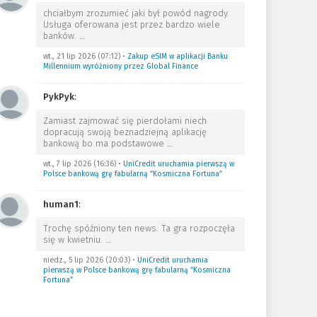
chciałbym zrozumieć jaki był powód nagrody.
Usługa oferowana jest przez bardzo wiele
banków.
…
wt., 21 lip 2026 (07:12)
•
Zakup eSIM w aplikacji Banku
Millennium wyróżniony przez Global Finance
PykPyk
:
Zamiast zajmować się pierdołami niech
dopracują swoją beznadziejną aplikację
bankową bo ma podstawowe
…
wt., 7 lip 2026 (16:36)
•
UniCredit uruchamia pierwszą w
Polsce bankową grę fabularną “Kosmiczna Fortuna”
human1
:
Trochę spóźniony ten news. Ta gra rozpoczęła
się w kwietniu.
…
niedz., 5 lip 2026 (20:03)
•
UniCredit uruchamia
pierwszą w Polsce bankową grę fabularną “Kosmiczna
Fortuna”