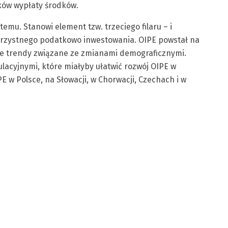
ów wypłaty środków.
emu. Stanowi element tzw. trzeciego filaru – i
korzystnego podatkowo inwestowania. OIPE powstał na
ne trendy związane ze zmianami demograficznymi.
acyjnymi, które miałyby ułatwić rozwój OIPE w
PE w Polsce, na Słowacji, w Chorwacji, Czechach i w