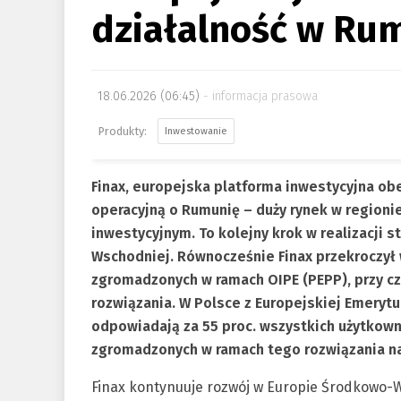
działalność w Ru
18.06.2026 (06:45)
informacja prasowa
Inwestowanie
Finax, europejska platforma inwestycyjna obe
operacyjną o Rumunię – duży rynek w regioni
inwestycyjnym. To kolejny krok w realizacji 
Wschodniej. Równocześnie Finax przekroczył
zgromadzonych w ramach OIPE (PEPP), przy c
rozwiązania. W Polsce z Europejskiej Emerytur
odpowiadają za 55 proc. wszystkich użytkown
zgromadzonych w ramach tego rozwiązania na 
Finax kontynuuje rozwój w Europie Środkowo-W