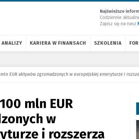
Najświeższe inform
Codziennie aktualn
Zapisz się na nasz
ANALIZY
KARIERA W FINANSACH
SZKOLENIA
FO
0 mln EUR aktywów zgromadzonych w europejskiej emeryturze i rozsze
 100 mln EUR
zonych w
yturze i rozszerza