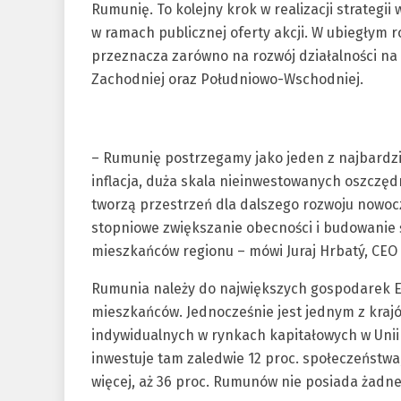
Rumunię. To kolejny krok w realizacji strategi
w ramach publicznej oferty akcji. W ubiegłym 
przeznacza zarówno na rozwój działalności na 
Zachodniej oraz Południowo-Wschodniej.
– Rumunię postrzegamy jako jeden z najbardz
inflacja, duża skala nieinwestowanych oszczęd
tworzą przestrzeń dla dalszego rozwoju nowoc
stopniowe zwiększanie obecności i budowanie
mieszkańców regionu – mówi Juraj Hrbatý, CEO 
Rumunia należy do największych gospodarek E
mieszkańców. Jednocześnie jest jednym z kraj
indywidualnych w rynkach kapitałowych w Uni
inwestuje tam zaledwie 12 proc. społeczeństwa
więcej, aż 36 proc. Rumunów nie posiada żadn