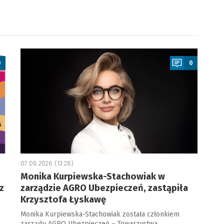
a
0
0
07.08.2026 (13:28)
Monika Kurpiewska-Stachowiak w
z
zarządzie AGRO Ubezpieczeń, zastąpiła
Krzysztofa Łyskawę
Monika Kurpiewska-Stachowiak została członkiem
zarządu AGRO Ubezpieczeń – Towarzystwa