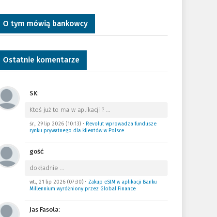
O tym mówią bankowcy
Ostatnie komentarze
SK
:
Ktoś już to ma w aplikacji ?
…
śr., 29 lip 2026 (10:13)
•
Revolut wprowadza fundusze
rynku prywatnego dla klientów w Polsce
gość
:
dokładnie
…
wt., 21 lip 2026 (07:30)
•
Zakup eSIM w aplikacji Banku
Millennium wyróżniony przez Global Finance
Jas Fasola
: