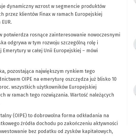
otuje dynamiczny wzrost w segmencie produktów
 przez klientów Finax w ramach Europejskiej
n EUR.
ów potwierdza rosnące zainteresowanie nowoczesnymi
ka odgrywa w tym rozwoju szczególną rolę i
 Emerytury w całej Unii Europejskiej – mówi
ka, pozostająca największym rynkiem tego
rednictwem OIPE na emeryturę oszczędza już blisko 10
 proc. wszystkich użytkowników Europejskiej
ch w ramach tego rozwiązania. Wartość należących
.
talny (OIPE) to dobrowolna forma odkładania na
datkowego źródła dochodu po zakończeniu aktywności
inwestowanie bez podatku od zysków kapitałowych,