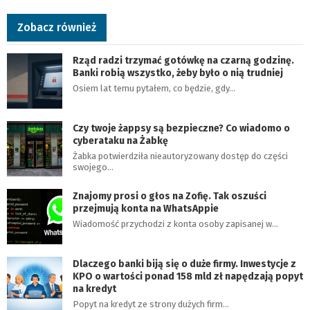
Zobacz również
Rząd radzi trzymać gotówkę na czarną godzinę.
Banki robią wszystko, żeby było o nią trudniej
Osiem lat temu pytałem, co będzie, gdy…
Czy twoje żappsy są bezpieczne? Co wiadomo o
cyberataku na Żabkę
Żabka potwierdziła nieautoryzowany dostęp do części
swojego…
Znajomy prosi o głos na Zofię. Tak oszuści
przejmują konta na WhatsAppie
Wiadomość przychodzi z konta osoby zapisanej w…
Dlaczego banki biją się o duże firmy. Inwestycje z
KPO o wartości ponad 158 mld zł napędzają popyt
na kredyt
Popyt na kredyt ze strony dużych firm…