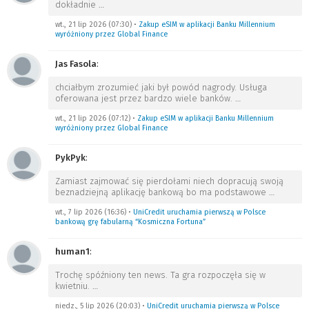
dokładnie
…
wt., 21 lip 2026 (07:30)
•
Zakup eSIM w aplikacji Banku Millennium
wyróżniony przez Global Finance
Jas Fasola
:
chciałbym zrozumieć jaki był powód nagrody. Usługa
oferowana jest przez bardzo wiele banków.
…
wt., 21 lip 2026 (07:12)
•
Zakup eSIM w aplikacji Banku Millennium
wyróżniony przez Global Finance
PykPyk
:
Zamiast zajmować się pierdołami niech dopracują swoją
beznadziejną aplikację bankową bo ma podstawowe
…
wt., 7 lip 2026 (16:36)
•
UniCredit uruchamia pierwszą w Polsce
bankową grę fabularną “Kosmiczna Fortuna”
human1
:
Trochę spóźniony ten news. Ta gra rozpoczęła się w
kwietniu.
…
niedz., 5 lip 2026 (20:03)
•
UniCredit uruchamia pierwszą w Polsce