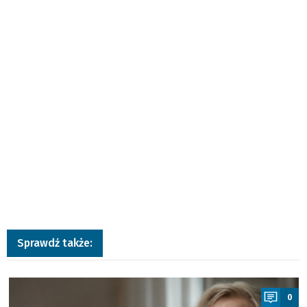
Sprawdź także:
a
0