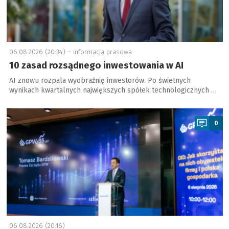
06.08.2026 (20:34) –
informacja prasowa
10 zasad rozsądnego inwestowania w AI
AI znowu rozpala wyobraźnię inwestorów. Po świetnych
wynikach kwartalnych największych spółek technologicznych …
a
0
06.08.2026 (20:16)