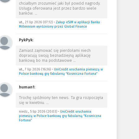
chciałbym zrozumieć jaki był powód nagrody.
Usługa oferowana jest przez bardzo wiele
banków.
…
wt., 21 lip 2026 (07:12)
•
Zakup eSIM w aplikacji Banku
Millennium wyróżniony przez Global Finance
PykPyk
:
Zamiast zajmować się pierdołami niech
dopracują swoją beznadziejną aplikację
bankową bo ma podstawowe
…
wt., 7 lip 2026 (16:36)
•
UniCredit uruchamia pierwszą w
Polsce bankową grę fabularną “Kosmiczna Fortuna”
human1
:
Trochę spóźniony ten news. Ta gra rozpoczęła
się w kwietniu.
…
niedz., 5 lip 2026 (20:03)
•
UniCredit uruchamia
pierwszą w Polsce bankową grę fabularną “Kosmiczna
Fortuna”