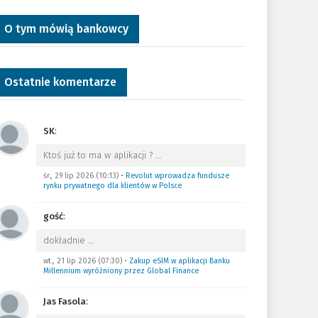
O tym mówią bankowcy
Ostatnie komentarze
SK
:
Ktoś już to ma w aplikacji ?
…
śr., 29 lip 2026 (10:13)
•
Revolut wprowadza fundusze
rynku prywatnego dla klientów w Polsce
gość
:
dokładnie
…
wt., 21 lip 2026 (07:30)
•
Zakup eSIM w aplikacji Banku
Millennium wyróżniony przez Global Finance
Jas Fasola
: