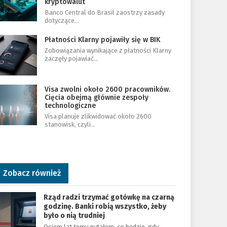
kryptowalut
Banco Central do Brasil zaostrzy zasady
dotyczące…
Płatności Klarny pojawiły się w BIK
Zobowiązania wynikające z płatności Klarny
zaczęły pojawiać…
Visa zwolni około 2600 pracowników.
Cięcia obejmą głównie zespoły
technologiczne
Visa planuje zlikwidować około 2600
stanowisk, czyli…
Zobacz również
Rząd radzi trzymać gotówkę na czarną
godzinę. Banki robią wszystko, żeby
było o nią trudniej
Osiem lat temu pytałem, co będzie, gdy…