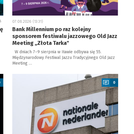
ń
07.08.2026 (13:31)
ję
Bank Millennium po raz kolejny
sponsorem festiwalu jazzowego Old Jazz
Meeting „Złota Tarka"
W dniach 7–9 sierpnia w Iławie odbywa się 55.
Międzynarodowy Festiwal Jazzu Tradycyjnego Old Jazz
Meeting …
a
0
0