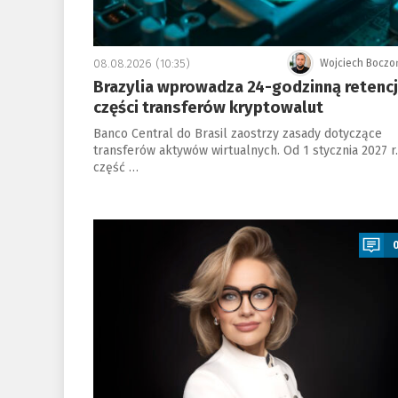
08.08.2026 (10:35)
Wojciech Boczo
Brazylia wprowadza 24-godzinną retenc
części transferów kryptowalut
Banco Central do Brasil zaostrzy zasady dotyczące
transferów aktywów wirtualnych. Od 1 stycznia 2027 r.
część …
a