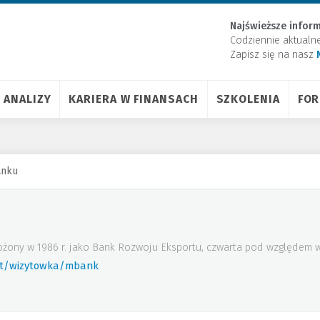
Najświeższe inform
Codziennie aktualn
Zapisz się na nasz
ANALIZY
KARIERA W FINANSACH
SZKOLENIA
FO
anku
ożony w 1986 r. jako Bank Rozwoju Eksportu, czwarta pod względem w
rt/wizytowka/mbank