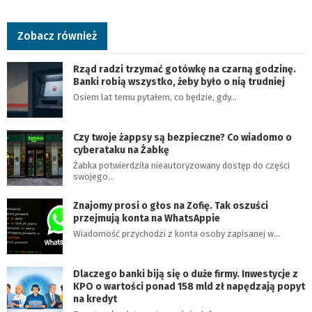
Zobacz również
Rząd radzi trzymać gotówkę na czarną godzinę.
Banki robią wszystko, żeby było o nią trudniej
Osiem lat temu pytałem, co będzie, gdy…
Czy twoje żappsy są bezpieczne? Co wiadomo o
cyberataku na Żabkę
Żabka potwierdziła nieautoryzowany dostęp do części
swojego…
Znajomy prosi o głos na Zofię. Tak oszuści
przejmują konta na WhatsAppie
Wiadomość przychodzi z konta osoby zapisanej w…
Dlaczego banki biją się o duże firmy. Inwestycje z
KPO o wartości ponad 158 mld zł napędzają popyt
na kredyt