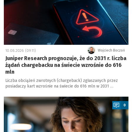
10.08.2026 (09:11)
Wojciech Boczoń
Juniper Research prognozuje, że do 2031 r. liczba
żądań chargebacku na świecie wzrośnie do 616
mln
Liczba obciążeń zwrotnych (chargeback) zgłaszanych przez
posiadaczy kart wzrośnie na świecie do 616 mln w 2031 …
a
0