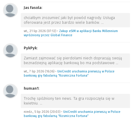
Jas Fasola
:
chciałbym zrozumieć jaki był powód nagrody. Usługa
oferowana jest przez bardzo wiele banków.
…
wt., 21 lip 2026 (07:12)
•
Zakup eSIM w aplikacji Banku Millennium
wyróżniony przez Global Finance
PykPyk
:
Zamiast zajmować się pierdołami niech dopracują swoją
beznadziejną aplikację bankową bo ma podstawowe
…
wt., 7 lip 2026 (16:36)
•
UniCredit uruchamia pierwszą w Polsce
bankową grę fabularną “Kosmiczna Fortuna”
human1
:
Trochę spóźniony ten news. Ta gra rozpoczęła się w
kwietniu.
…
niedz., 5 lip 2026 (20:03)
•
UniCredit uruchamia pierwszą w Polsce
bankową grę fabularną “Kosmiczna Fortuna”