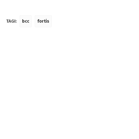
TAGI:
bcc
fortis