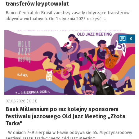
transferów kryptowalut
Banco Central do Brasil zaostrzy zasady dotyczące transferów
aktywów wirtualnych. Od 1 stycznia 2027 r. część …
a
0
07.08.2026 (13:31)
Bank Millennium po raz kolejny sponsorem
festiwalu jazzowego Old Jazz Meeting „Złota
Tarka"
W dniach 7–9 sierpnia w Iławie odbywa się 55. Międzynarodowy
Festiwal Jazzu Tradycyjnego Old Jazz Meeting …