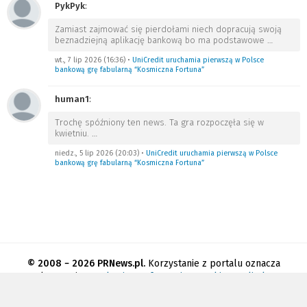
PykPyk
:
Zamiast zajmować się pierdołami niech dopracują swoją
beznadziejną aplikację bankową bo ma podstawowe
…
wt., 7 lip 2026 (16:36)
•
UniCredit uruchamia pierwszą w Polsce
bankową grę fabularną “Kosmiczna Fortuna”
human1
:
Trochę spóźniony ten news. Ta gra rozpoczęła się w
kwietniu.
…
niedz., 5 lip 2026 (20:03)
•
UniCredit uruchamia pierwszą w Polsce
bankową grę fabularną “Kosmiczna Fortuna”
© 2008 − 2026 PRNews.pl.
Korzystanie z portalu oznacza
akceptację
regulaminu
.
Informacja o cookies
.
Polityka
prywatności