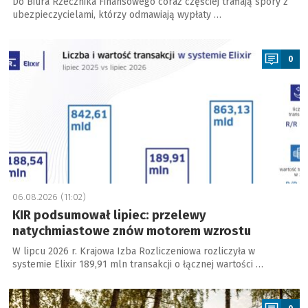
Do Biura Rzecznika Finansowego coraz częściej trafiają spory z
ubezpieczycielami, którzy odmawiają wypłaty …
a
0
06.08.2026 (11:02)
KIR podsumował lipiec: przelewy
natychmiastowe znów motorem wzrostu
W lipcu 2026 r. Krajowa Izba Rozliczeniowa rozliczyła w
systemie Elixir 189,91 mln transakcji o łącznej wartości …
a