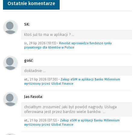
Ostatnie komentarze
SK
:
Ktoś już to ma w aplikacji ?
…
śr., 29 lip 2026 (10:13)
•
Revolut wprowadza fundusze rynku
prywatnego dla klientów w Polsce
gość
:
dokładnie
…
wt., 21 lip 2026 (07:30)
•
Zakup eSIM w aplikacji Banku Millennium
wyróżniony przez Global Finance
Jas Fasola
:
chciałbym zrozumieć jaki był powód nagrody. Usługa
oferowana jest przez bardzo wiele banków.
…
wt., 21 lip 2026 (07:12)
•
Zakup eSIM w aplikacji Banku Millennium
wyróżniony przez Global Finance