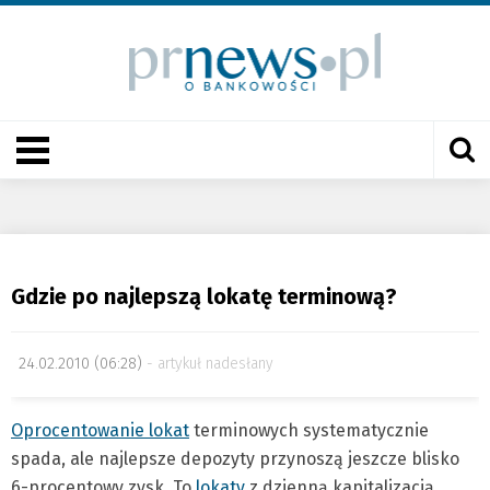
Gdzie po najlepszą lokatę terminową?
24.02.2010 (06:28)
artykuł nadesłany
Oprocentowanie lokat
terminowych systematycznie
spada, ale najlepsze depozyty przynoszą jeszcze blisko
6-procentowy zysk. To
lokaty
z dzienną kapitalizacją