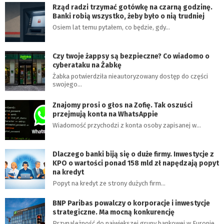
Rząd radzi trzymać gotówkę na czarną godzinę.
Banki robią wszystko, żeby było o nią trudniej
Osiem lat temu pytałem, co będzie, gdy…
Czy twoje żappsy są bezpieczne? Co wiadomo o
cyberataku na Żabkę
Żabka potwierdziła nieautoryzowany dostęp do części
swojego…
Znajomy prosi o głos na Zofię. Tak oszuści
przejmują konta na WhatsAppie
Wiadomość przychodzi z konta osoby zapisanej w…
Dlaczego banki biją się o duże firmy. Inwestycje z
KPO o wartości ponad 158 mld zł napędzają popyt
na kredyt
Popyt na kredyt ze strony dużych firm…
BNP Paribas powalczy o korporacje i inwestycje
strategiczne. Ma mocną konkurencję
Przynależność do największej grupy bankowej w Europie…