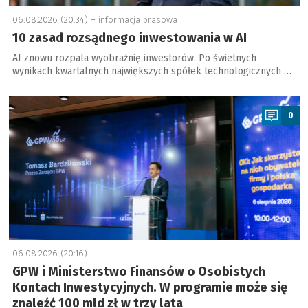
06.08.2026 (20:34) –
informacja prasowa
10 zasad rozsądnego inwestowania w AI
AI znowu rozpala wyobraźnię inwestorów. Po świetnych
wynikach kwartalnych największych spółek technologicznych …
a
0
06.08.2026 (20:16)
GPW i Ministerstwo Finansów o Osobistych
Kontach Inwestycyjnych. W programie może się
znaleźć 100 mld zł w trzy lata