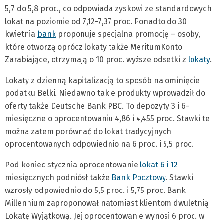
5,7 do 5,8 proc., co odpowiada zyskowi ze standardowych
lokat na poziomie od 7,12-7,37 proc. Ponadto do 30
kwietnia
bank
proponuje specjalna promocję – osoby,
które otworzą oprócz lokaty także MeritumKonto
Zarabiające, otrzymają o 10 proc. wyższe odsetki z
lokaty
.
Lokaty z dzienną kapitalizacją to sposób na ominięcie
podatku Belki. Niedawno takie produkty wprowadził do
oferty także Deutsche Bank PBC. To depozyty 3 i 6-
miesięczne o oprocentowaniu 4,86 i 4,455 proc. Stawki te
można zatem porównać do lokat tradycyjnych
oprocentowanych odpowiednio na 6 proc. i 5,5 proc.
Pod koniec stycznia oprocentowanie
lokat 6 i 12
miesięcznych podniósł także
Bank Pocztowy
. Stawki
wzrosły odpowiednio do 5,5 proc. i 5,75 proc. Bank
Millennium zaproponował natomiast klientom dwuletnią
Lokatę Wyjątkową. Jej oprocentowanie wynosi 6 proc. w