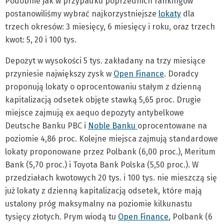
Podobnie jak w przypadku poprzednich rankingów
postanowiliśmy wybrać najkorzystniejsze
lokaty
dla
trzech okresów: 3 miesięcy, 6 miesięcy i roku, oraz trzech
kwot: 5, 20 i 100 tys.
Depozyt w wysokości 5 tys. zakładany na trzy miesiące
przyniesie największy zysk w
Open Finance
. Doradcy
proponują lokaty o oprocentowaniu stałym z dzienną
kapitalizacją odsetek objęte stawką 5,65 proc. Drugie
miejsce zajmują ex aequo depozyty antybelkowe
Deutsche Banku PBC i
Noble Banku
oprocentowane na
poziomie 4,86 proc. Kolejne miejsca zajmują standardowe
lokaty proponowane przez Polbank (6,00 proc.), Meritum
Bank (5,70 proc.) i Toyota Bank Polska (5,50 proc.). W
przedziałach kwotowych 20 tys. i 100 tys. nie mieszczą się
już lokaty z dzienną kapitalizacją odsetek, które mają
ustalony próg maksymalny na poziomie kilkunastu
tysięcy złotych. Prym wiodą tu
Open Finance
, Polbank (6