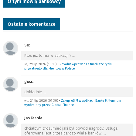
O tym mówią bankowcy
Ostatnie komentarze
SK
:
Ktoś już to ma w aplikacji ?
…
śr., 29 lip 2026 (10:13)
•
Revolut wprowadza fundusze rynku
prywatnego dla klientów w Polsce
gość
:
dokładnie
…
wt., 21 lip 2026 (07:30)
•
Zakup eSIM w aplikacji Banku Millennium
wyróżniony przez Global Finance
Jas Fasola
:
chciałbym zrozumieć jaki był powód nagrody. Usługa
oferowana jest przez bardzo wiele banków.
…