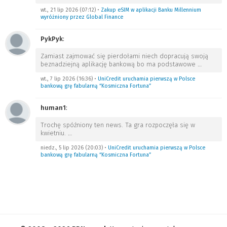
wt., 21 lip 2026 (07:12)
•
Zakup eSIM w aplikacji Banku Millennium
wyróżniony przez Global Finance
PykPyk
:
Zamiast zajmować się pierdołami niech dopracują swoją
beznadziejną aplikację bankową bo ma podstawowe
…
wt., 7 lip 2026 (16:36)
•
UniCredit uruchamia pierwszą w Polsce
bankową grę fabularną “Kosmiczna Fortuna”
human1
:
Trochę spóźniony ten news. Ta gra rozpoczęła się w
kwietniu.
…
niedz., 5 lip 2026 (20:03)
•
UniCredit uruchamia pierwszą w Polsce
bankową grę fabularną “Kosmiczna Fortuna”