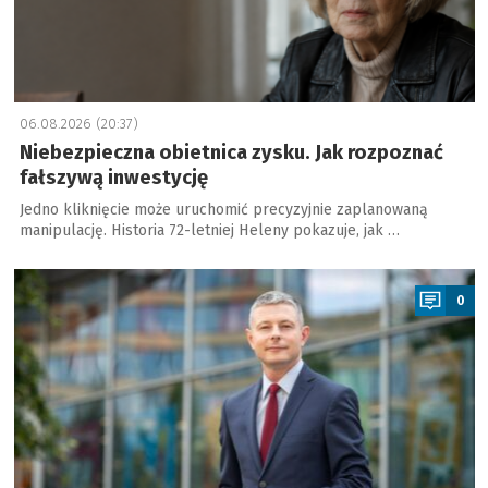
06.08.2026 (20:37)
Niebezpieczna obietnica zysku. Jak rozpoznać
fałszywą inwestycję
Jedno kliknięcie może uruchomić precyzyjnie zaplanowaną
manipulację. Historia 72-letniej Heleny pokazuje, jak …
a
0