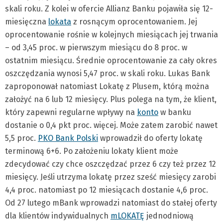
skali roku. Z kolei w ofercie Allianz Banku pojawiła się 12-
miesięczna
lokata
z rosnącym oprocentowaniem. Jej
oprocentowanie rośnie w kolejnych miesiącach jej trwania
– od 3,45 proc. w pierwszym miesiącu do 8 proc. w
ostatnim miesiącu. Średnie oprocentowanie za cały okres
oszczędzania wynosi 5,47 proc. w skali roku. Lukas Bank
zaproponował natomiast Lokatę z Plusem, którą można
założyć na 6 lub 12 miesięcy. Plus polega na tym, że klient,
który zapewni regularne wpływy na
konto
w banku
dostanie o 0,4 pkt proc. więcej. Może zatem zarobić nawet
5,5 proc.
PKO Bank Polski
wprowadził do oferty lokatę
terminową 6+6. Po założeniu lokaty klient może
zdecydować czy chce oszczędzać przez 6 czy też przez 12
miesięcy. Jeśli utrzyma lokatę przez sześć miesięcy zarobi
4,4 proc. natomiast po 12 miesiącach dostanie 4,6 proc.
Od 27 lutego mBank wprowadzi natomiast do stałej oferty
dla klientów indywidualnych
mLOKATĘ
jednodniową