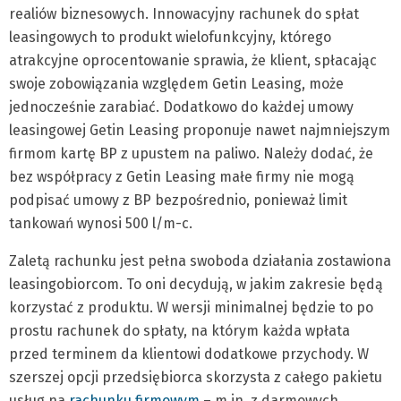
realiów biznesowych. Innowacyjny rachunek do spłat
leasingowych to produkt wielofunkcyjny, którego
atrakcyjne oprocentowanie sprawia, że klient, spłacając
swoje zobowiązania względem Getin Leasing, może
jednocześnie zarabiać. Dodatkowo do każdej umowy
leasingowej Getin Leasing proponuje nawet najmniejszym
firmom kartę BP z upustem na paliwo. Należy dodać, że
bez współpracy z Getin Leasing małe firmy nie mogą
podpisać umowy z BP bezpośrednio, ponieważ limit
tankowań wynosi 500 l/m-c.
Zaletą rachunku jest pełna swoboda działania zostawiona
leasingobiorcom. To oni decydują, w jakim zakresie będą
korzystać z produktu. W wersji minimalnej będzie to po
prostu rachunek do spłaty, na którym każda wpłata
przed terminem da klientowi dodatkowe przychody. W
szerszej opcji przedsiębiorca skorzysta z całego pakietu
usług na
rachunku firmowym
– m.in. z darmowych