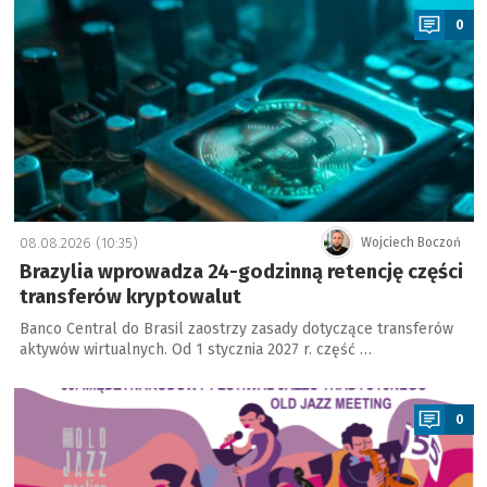
0
08.08.2026 (10:35)
Wojciech Boczoń
Brazylia wprowadza 24-godzinną retencję części
transferów kryptowalut
Banco Central do Brasil zaostrzy zasady dotyczące transferów
aktywów wirtualnych. Od 1 stycznia 2027 r. część …
a
0