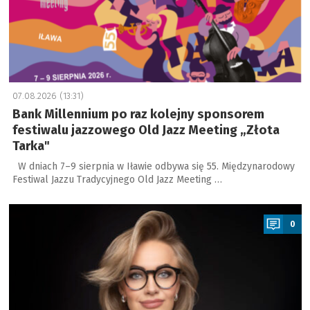
07.08.2026 (13:31)
Bank Millennium po raz kolejny sponsorem
festiwalu jazzowego Old Jazz Meeting „Złota
Tarka"
W dniach 7–9 sierpnia w Iławie odbywa się 55. Międzynarodowy
Festiwal Jazzu Tradycyjnego Old Jazz Meeting …
a
0