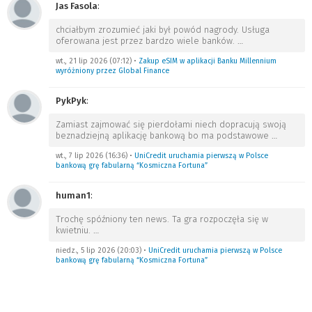
Jas Fasola
:
chciałbym zrozumieć jaki był powód nagrody. Usługa
oferowana jest przez bardzo wiele banków.
…
wt., 21 lip 2026 (07:12)
•
Zakup eSIM w aplikacji Banku Millennium
wyróżniony przez Global Finance
PykPyk
:
Zamiast zajmować się pierdołami niech dopracują swoją
beznadziejną aplikację bankową bo ma podstawowe
…
wt., 7 lip 2026 (16:36)
•
UniCredit uruchamia pierwszą w Polsce
bankową grę fabularną “Kosmiczna Fortuna”
human1
:
Trochę spóźniony ten news. Ta gra rozpoczęła się w
kwietniu.
…
niedz., 5 lip 2026 (20:03)
•
UniCredit uruchamia pierwszą w Polsce
bankową grę fabularną “Kosmiczna Fortuna”