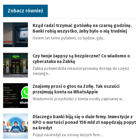
Zobacz również
Rząd radzi trzymać gotówkę na czarną godzinę.
Banki robią wszystko, żeby było o nią trudniej
Osiem lat temu pytałem, co będzie, gdy…
Czy twoje żappsy są bezpieczne? Co wiadomo o
cyberataku na Żabkę
Żabka potwierdziła nieautoryzowany dostęp do części
swojego…
Znajomy prosi o głos na Zofię. Tak oszuści
przejmują konta na WhatsAppie
Wiadomość przychodzi z konta osoby zapisanej w…
Dlaczego banki biją się o duże firmy. Inwestycje z
KPO o wartości ponad 158 mld zł napędzają popyt
na kredyt
Popyt na kredyt ze strony dużych firm…