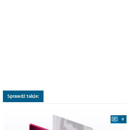
Sprawdź także:
a
0