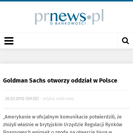
Goldman Sachs otworzy oddział w Polsce
26.03.2010 (09:20)
artykuł nadesłany
„Amerykanie w oficjalnym komunikacie potwierdzili, że
złożyli właśnie w brytyjskim Urzędzie Regulacji Rynków
Finansowych wniosek o zgodę na otwarcie biura w