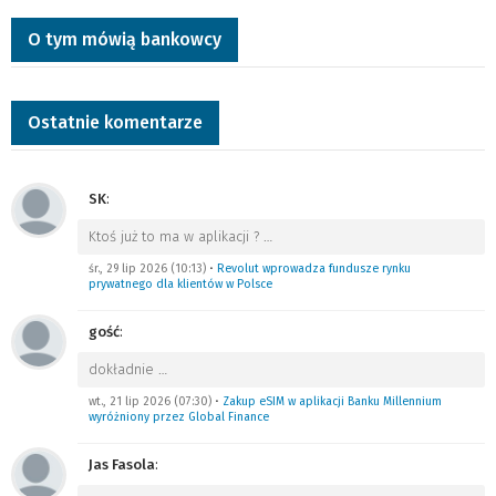
O tym mówią bankowcy
Ostatnie komentarze
SK
:
Ktoś już to ma w aplikacji ?
…
śr., 29 lip 2026 (10:13)
•
Revolut wprowadza fundusze rynku
prywatnego dla klientów w Polsce
gość
:
dokładnie
…
wt., 21 lip 2026 (07:30)
•
Zakup eSIM w aplikacji Banku Millennium
wyróżniony przez Global Finance
Jas Fasola
: