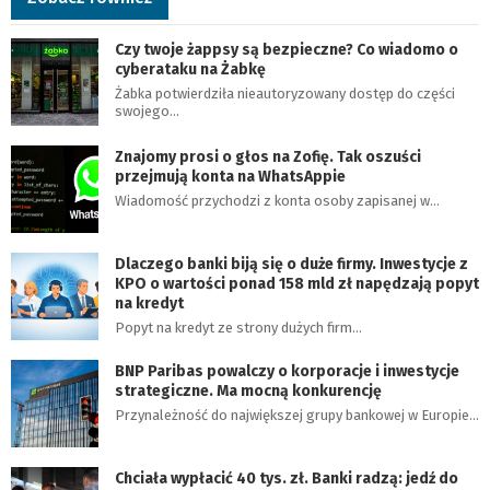
Czy twoje żappsy są bezpieczne? Co wiadomo o
cyberataku na Żabkę
Żabka potwierdziła nieautoryzowany dostęp do części
swojego…
Znajomy prosi o głos na Zofię. Tak oszuści
przejmują konta na WhatsAppie
Wiadomość przychodzi z konta osoby zapisanej w…
Dlaczego banki biją się o duże firmy. Inwestycje z
KPO o wartości ponad 158 mld zł napędzają popyt
na kredyt
Popyt na kredyt ze strony dużych firm…
BNP Paribas powalczy o korporacje i inwestycje
strategiczne. Ma mocną konkurencję
Przynależność do największej grupy bankowej w Europie…
Chciała wypłacić 40 tys. zł. Banki radzą: jedź do