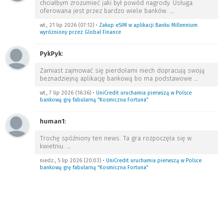
chciałbym zrozumieć jaki był powód nagrody. Usługa
oferowana jest przez bardzo wiele banków.
…
wt., 21 lip 2026 (07:12)
•
Zakup eSIM w aplikacji Banku Millennium
wyróżniony przez Global Finance
PykPyk
:
Zamiast zajmować się pierdołami niech dopracują swoją
beznadziejną aplikację bankową bo ma podstawowe
…
wt., 7 lip 2026 (16:36)
•
UniCredit uruchamia pierwszą w Polsce
bankową grę fabularną “Kosmiczna Fortuna”
human1
:
Trochę spóźniony ten news. Ta gra rozpoczęła się w
kwietniu.
…
niedz., 5 lip 2026 (20:03)
•
UniCredit uruchamia pierwszą w Polsce
bankową grę fabularną “Kosmiczna Fortuna”