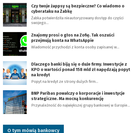
Czy twoje żappsy są bezpieczne? Co wiadomo o
cyberataku na Żabkę
Żabka potwierdziła nieautoryzowany dostęp do części
swojego…
Znajomy prosi o głos na Zofię. Tak oszuści
przejmują konta na WhatsAppie
Wiadomość przychodzi z konta osoby zapisanej w…
Dlaczego banki biją się o duże firmy. Inwestycje z
KPO o wartości ponad 158 mld zł napędzają popyt
na kredyt
Popyt na kredyt ze strony dużych firm…
BNP Paribas powalczy o korporacje i inwestycje
strategiczne. Ma mocną konkurencję
Przynależność do największej grupy bankowej w Europie…
O tym mówią bankowcy