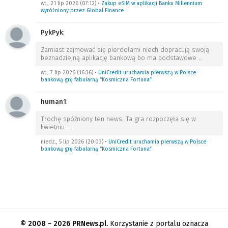
wt., 21 lip 2026 (07:12)
•
Zakup eSIM w aplikacji Banku Millennium
wyróżniony przez Global Finance
PykPyk
:
Zamiast zajmować się pierdołami niech dopracują swoją
beznadziejną aplikację bankową bo ma podstawowe
…
wt., 7 lip 2026 (16:36)
•
UniCredit uruchamia pierwszą w Polsce
bankową grę fabularną “Kosmiczna Fortuna”
human1
:
Trochę spóźniony ten news. Ta gra rozpoczęła się w
kwietniu.
…
niedz., 5 lip 2026 (20:03)
•
UniCredit uruchamia pierwszą w Polsce
bankową grę fabularną “Kosmiczna Fortuna”
© 2008 − 2026 PRNews.pl.
Korzystanie z portalu oznacza