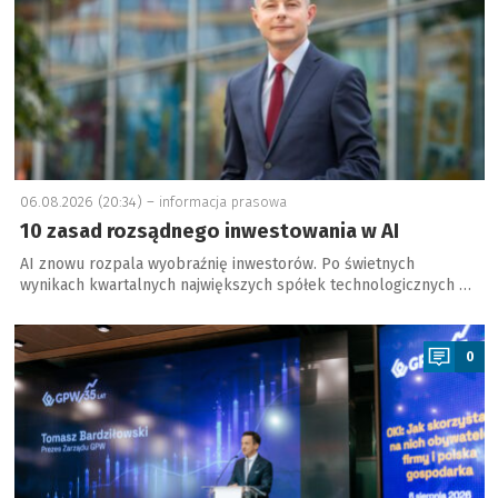
06.08.2026 (20:34) –
informacja prasowa
10 zasad rozsądnego inwestowania w AI
AI znowu rozpala wyobraźnię inwestorów. Po świetnych
wynikach kwartalnych największych spółek technologicznych …
a
0