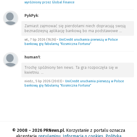
wyróżniony przez Global Finance
PykPyk
:
Zamiast zajmować się pierdołami niech dopracują swoją
beznadziejną aplikację bankową bo ma podstawowe
…
wt., 7 lip 2026 (16:36)
•
UniCredit uruchamia pierwszą w Polsce
bankową grę fabularną “Kosmiczna Fortuna”
human1
:
Trochę spóźniony ten news. Ta gra rozpoczęła się w
kwietniu.
…
niedz., 5 lip 2026 (20:03)
•
UniCredit uruchamia pierwszą w Polsce
bankową grę fabularną “Kosmiczna Fortuna”
© 2008 − 2026 PRNews.pl.
Korzystanie z portalu oznacza
akceptację
regulaminu
.
Informacja o cookies
.
Polityka