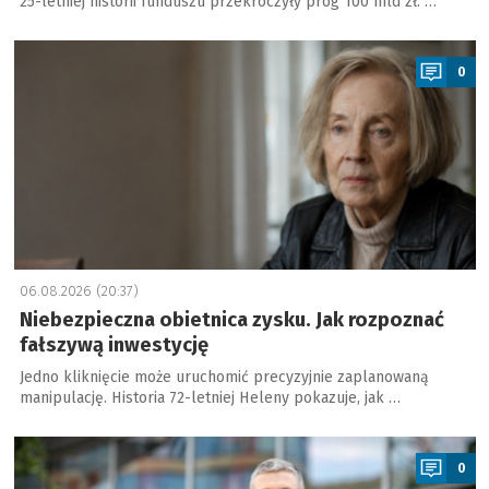
25-letniej historii funduszu przekroczyły próg 100 mld zł. …
a
0
06.08.2026 (20:37)
Niebezpieczna obietnica zysku. Jak rozpoznać
fałszywą inwestycję
Jedno kliknięcie może uruchomić precyzyjnie zaplanowaną
manipulację. Historia 72-letniej Heleny pokazuje, jak …
a
0