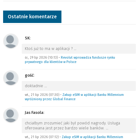
Ostatnie komentarze
SK
:
Ktoś już to ma w aplikacji ?
…
śr., 29 lip 2026 (10:13)
•
Revolut wprowadza fundusze rynku
prywatnego dla klientów w Polsce
gość
:
dokładnie
…
wt., 21 lip 2026 (07:30)
•
Zakup eSIM w aplikacji Banku Millennium
wyróżniony przez Global Finance
Jas Fasola
:
chciałbym zrozumieć jaki był powód nagrody. Usługa
oferowana jest przez bardzo wiele banków.
…
wt., 21 lip 2026 (07:12)
•
Zakup eSIM w aplikacji Banku Millennium