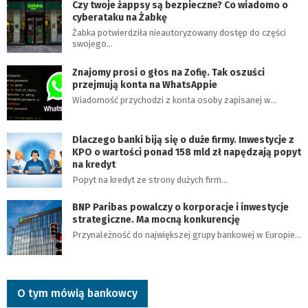
Czy twoje żappsy są bezpieczne? Co wiadomo o
cyberataku na Żabkę
Żabka potwierdziła nieautoryzowany dostęp do części
swojego…
Znajomy prosi o głos na Zofię. Tak oszuści
przejmują konta na WhatsAppie
Wiadomość przychodzi z konta osoby zapisanej w…
Dlaczego banki biją się o duże firmy. Inwestycje z
KPO o wartości ponad 158 mld zł napędzają popyt
na kredyt
Popyt na kredyt ze strony dużych firm…
BNP Paribas powalczy o korporacje i inwestycje
strategiczne. Ma mocną konkurencję
Przynależność do największej grupy bankowej w Europie…
O tym mówią bankowcy