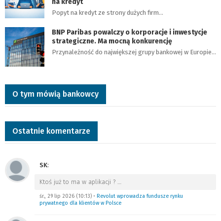
na kredyt
Popyt na kredyt ze strony dużych firm…
BNP Paribas powalczy o korporacje i inwestycje
strategiczne. Ma mocną konkurencję
Przynależność do największej grupy bankowej w Europie…
O tym mówią bankowcy
Ostatnie komentarze
SK
:
Ktoś już to ma w aplikacji ?
…
śr., 29 lip 2026 (10:13)
•
Revolut wprowadza fundusze rynku
prywatnego dla klientów w Polsce