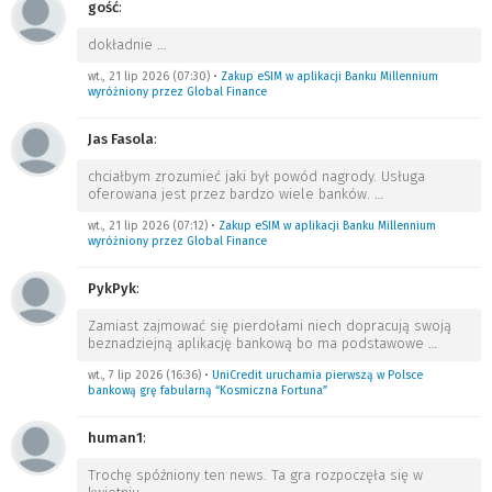
gość
:
dokładnie
…
wt., 21 lip 2026 (07:30)
•
Zakup eSIM w aplikacji Banku Millennium
wyróżniony przez Global Finance
Jas Fasola
:
chciałbym zrozumieć jaki był powód nagrody. Usługa
oferowana jest przez bardzo wiele banków.
…
wt., 21 lip 2026 (07:12)
•
Zakup eSIM w aplikacji Banku Millennium
wyróżniony przez Global Finance
PykPyk
:
Zamiast zajmować się pierdołami niech dopracują swoją
beznadziejną aplikację bankową bo ma podstawowe
…
wt., 7 lip 2026 (16:36)
•
UniCredit uruchamia pierwszą w Polsce
bankową grę fabularną “Kosmiczna Fortuna”
human1
:
Trochę spóźniony ten news. Ta gra rozpoczęła się w