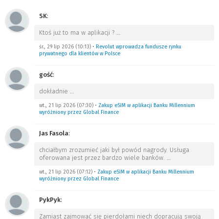
SK
:
Ktoś już to ma w aplikacji ?
…
śr., 29 lip 2026 (10:13)
•
Revolut wprowadza fundusze rynku
prywatnego dla klientów w Polsce
gość
:
dokładnie
…
wt., 21 lip 2026 (07:30)
•
Zakup eSIM w aplikacji Banku Millennium
wyróżniony przez Global Finance
Jas Fasola
:
chciałbym zrozumieć jaki był powód nagrody. Usługa
oferowana jest przez bardzo wiele banków.
…
wt., 21 lip 2026 (07:12)
•
Zakup eSIM w aplikacji Banku Millennium
wyróżniony przez Global Finance
PykPyk
:
Zamiast zajmować się pierdołami niech dopracują swoją