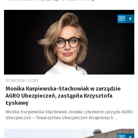
a
0
07.08.2026 (13:28)
Monika Kurpiewska-Stachowiak w zarządzie
AGRO Ubezpieczeń, zastąpiła Krzysztofa
Łyskawę
Monika Kurpiewska-Stachowiak została członkiem zarządu AGRO
Ubezpieczeń – Towarzystwa Ubezpieczeń Wzajemnych. …
a
0