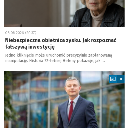
06.08.2026 (20:37)
Niebezpieczna obietnica zysku. Jak rozpoznać
fałszywą inwestycję
Jedno kliknięcie może uruchomić precyzyjnie zaplanowaną
manipulację. Historia 72-letniej Heleny pokazuje, jak …
a
0