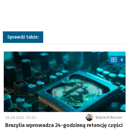
Sprawdź także:
a
0
08.08.2026 (10:35)
Wojciech Boczoń
Brazylia wprowadza 24-godzinną retencję części