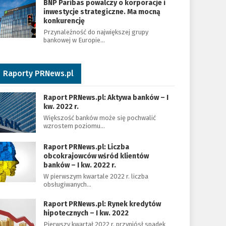
BNP Paribas powalczy o korporacje i
inwestycje strategiczne. Ma mocną
konkurencję
Przynależność do największej grupy
bankowej w Europie…
Raporty PRNews.pl
Raport PRNews.pl: Aktywa banków – I
kw. 2022 r.
Większość banków może się pochwalić
wzrostem poziomu…
Raport PRNews.pl: Liczba
obcokrajowców wśród klientów
banków – I kw. 2022 r.
W pierwszym kwartale 2022 r. liczba
obsługiwanych…
Raport PRNews.pl: Rynek kredytów
hipotecznych – I kw. 2022
Pierwszy kwartał 2022 r. przyniósł spadek