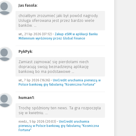
Jas Fasola
:
chciałbym zrozumieć jaki był powód nagrody.
Usługa oferowana jest przez bardzo wiele
banków.
…
wt., 21 lip 2026 (07:12)
•
Zakup eSIM w aplikacji Banku
Millennium wyróżniony przez Global Finance
PykPyk
:
Zamiast zajmować się pierdołami niech
dopracują swoją beznadziejną aplikację
bankową bo ma podstawowe
…
wt., 7 lip 2026 (16:36)
•
UniCredit uruchamia pierwszą w
Polsce bankową grę fabularną “Kosmiczna Fortuna”
human1
:
Trochę spóźniony ten news. Ta gra rozpoczęła
się w kwietniu.
…
niedz., 5 lip 2026 (20:03)
•
UniCredit uruchamia
pierwszą w Polsce bankową grę fabularną “Kosmiczna
Fortuna”