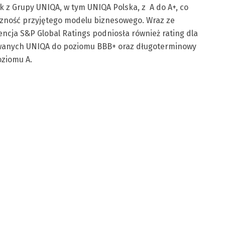
 z Grupy UNIQA, w tym UNIQA Polska, z A do A+, co
czność przyjętego modelu biznesowego. Wraz ze
encja S&P Global Ratings podniosła również rating dla
wanych UNIQA do poziomu BBB+ oraz długoterminowy
oziomu A.