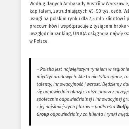
Według danych Ambasady Austrii w Warszawie, w
kapitałem, zatrudniających 45–50 tys. osób. Wś
usługi na polskim rynku dla 7,5 mln klientów i 
pracowników i współpracuje z tysiącem brokeró
uwzględnia ranking, UNIQA osiągnęła najwięks
w Polsce.
– Polska jest największym rynkiem w regionie
międzynarodowych. Ale to nie tylko rynek, to 
talenty, innowacyjność i wzrost. Będziemy dale
się odpowiednia okazja, także poprzez przeję
społecznie odpowiedzialnej i innowacyjnej gr
z jej najsilniejszych filarów – podkreśla
Wolfg
Group
odpowiedzialny za klienta i rynki mię