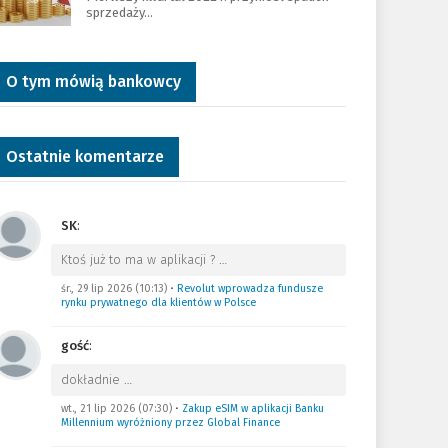
sprzedaży…
O tym mówią bankowcy
Ostatnie komentarze
SK
:
Ktoś już to ma w aplikacji ?
…
śr., 29 lip 2026 (10:13)
•
Revolut wprowadza fundusze
rynku prywatnego dla klientów w Polsce
gość
:
dokładnie
…
wt., 21 lip 2026 (07:30)
•
Zakup eSIM w aplikacji Banku
Millennium wyróżniony przez Global Finance