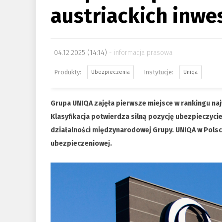
austriackich inwe
04.12.2025 (14:14)
informacja prasowa
Ubezpieczenia
Uniqa
Grupa UNIQA zajęła pierwsze miejsce w rankingu najw
Klasyfikacja potwierdza silną pozycję ubezpieczycie
działalności międzynarodowej Grupy.
UNIQA w Polsc
ubezpieczeniowej.