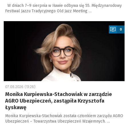
W dniach 7–9 sierpnia w Iławie odbywa się 55. Międzynarodowy
Festiwal Jazzu Tradycyjnego Old Jazz Meeting …
a
0
07.08.2026 (13:28)
Monika Kurpiewska-Stachowiak w zarządzie
AGRO Ubezpieczeń, zastąpiła Krzysztofa
Łyskawę
Monika Kurpiewska-Stachowiak została członkiem zarządu AGRO
Ubezpieczeń – Towarzystwa Ubezpieczeń Wzajemnych. …