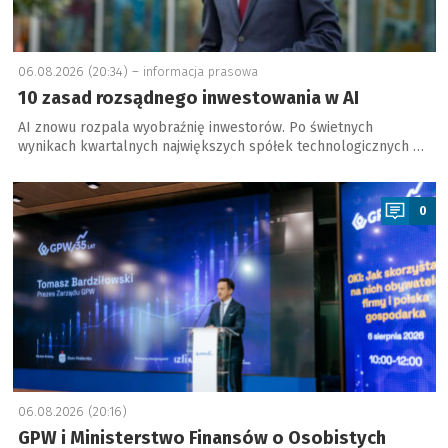
06.08.2026 (20:34) –
informacja prasowa
10 zasad rozsądnego inwestowania w AI
AI znowu rozpala wyobraźnię inwestorów. Po świetnych
wynikach kwartalnych największych spółek technologicznych …
a
0
06.08.2026 (20:16)
GPW i Ministerstwo Finansów o Osobistych