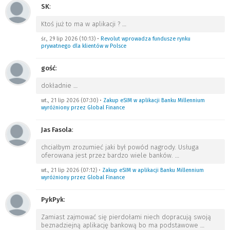
SK
:
Ktoś już to ma w aplikacji ?
…
śr., 29 lip 2026 (10:13)
•
Revolut wprowadza fundusze rynku
prywatnego dla klientów w Polsce
gość
:
dokładnie
…
wt., 21 lip 2026 (07:30)
•
Zakup eSIM w aplikacji Banku Millennium
wyróżniony przez Global Finance
Jas Fasola
:
chciałbym zrozumieć jaki był powód nagrody. Usługa
oferowana jest przez bardzo wiele banków.
…
wt., 21 lip 2026 (07:12)
•
Zakup eSIM w aplikacji Banku Millennium
wyróżniony przez Global Finance
PykPyk
:
Zamiast zajmować się pierdołami niech dopracują swoją
beznadziejną aplikację bankową bo ma podstawowe
…