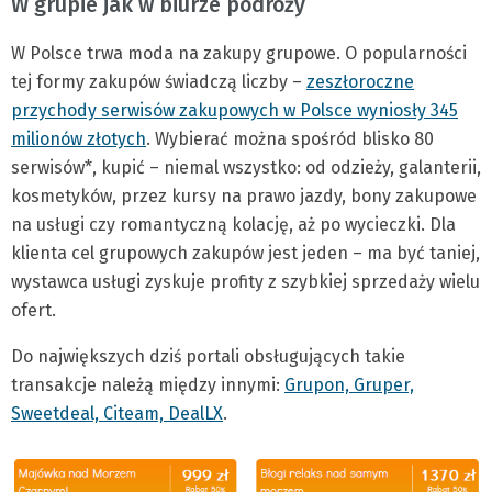
W grupie jak w biurze podróży
W Polsce trwa moda na zakupy grupowe. O popularności
tej formy zakupów świadczą liczby –
zeszłoroczne
przychody serwisów zakupowych w Polsce wyniosły 345
milionów złotych
. Wybierać można spośród blisko 80
serwisów*, kupić – niemal wszystko: od odzieży, galanterii,
kosmetyków, przez kursy na prawo jazdy, bony zakupowe
na usługi czy romantyczną kolację, aż po wycieczki. Dla
klienta cel grupowych zakupów jest jeden – ma być taniej,
wystawca usługi zyskuje profity z szybkiej sprzedaży wielu
ofert.
Do największych dziś portali obsługujących takie
transakcje należą między innymi:
Grupon, Gruper,
Sweetdeal, Citeam, DealLX
.