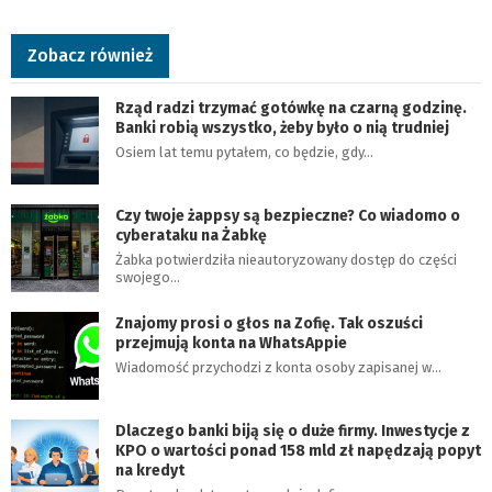
Zobacz również
Rząd radzi trzymać gotówkę na czarną godzinę.
Banki robią wszystko, żeby było o nią trudniej
Osiem lat temu pytałem, co będzie, gdy…
Czy twoje żappsy są bezpieczne? Co wiadomo o
cyberataku na Żabkę
Żabka potwierdziła nieautoryzowany dostęp do części
swojego…
Znajomy prosi o głos na Zofię. Tak oszuści
przejmują konta na WhatsAppie
Wiadomość przychodzi z konta osoby zapisanej w…
Dlaczego banki biją się o duże firmy. Inwestycje z
KPO o wartości ponad 158 mld zł napędzają popyt
na kredyt