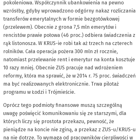
pokoleniowa. Współczynnik ubankowienia na pewno
wzrósłby, gdyby wprowadzono odgórny nakaz rozliczania
transferów emerytalnych w formie bezgotówkowej
(przelewem). Obecnie z grona 7,5 mln emerytów i
rencistów prawie połowa (46 proc.) odbiera świadczenia z
rąk listonosza. W KRUS-ie robi tak aż trzech na czterech
rolników. Cała operacja pożera 300 mln zł rocznie,
natomiast przelewanie rent i emerytur na konta kosztuje
10 razy mniej. Obecnie ZUS pracuje nad wdrożeniem
reformy, która ma sprawić, że w 2014 r. 75 proc. świadczeń
ma być realizowanych elektronicznie. Trwa pilotaż
programu w Łodzi i Trójmieście.
Oprócz tego podmioty finansowe muszą szczególną
uwagę poświęcić komunikowaniu się ze starszymi, dla
których liczy się prostota przekazu, pewność, że
pieniądze na koncie nie zginą, a przekaz z ZUS-u/KRUS-u
na nie dotrze. To wymaga od pracowników cierpliwości w