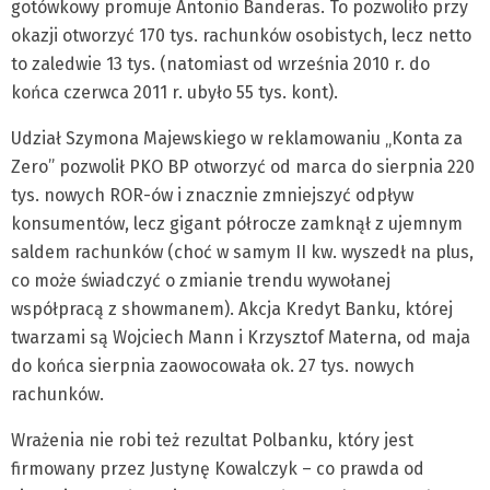
gotówkowy promuje Antonio Banderas. To pozwoliło przy
okazji otworzyć 170 tys. rachunków osobistych, lecz netto
to zaledwie 13 tys. (natomiast od września 2010 r. do
końca czerwca 2011 r. ubyło 55 tys. kont).
Udział Szymona Majewskiego w reklamowaniu „Konta za
Zero” pozwolił PKO BP otworzyć od marca do sierpnia 220
tys. nowych ROR-ów i znacznie zmniejszyć odpływ
konsumentów, lecz gigant półrocze zamknął z ujemnym
saldem rachunków (choć w samym II kw. wyszedł na plus,
co może świadczyć o zmianie trendu wywołanej
współpracą z showmanem). Akcja Kredyt Banku, której
twarzami są Wojciech Mann i Krzysztof Materna, od maja
do końca sierpnia zaowocowała ok. 27 tys. nowych
rachunków.
Wrażenia nie robi też rezultat Polbanku, który jest
firmowany przez Justynę Kowalczyk – co prawda od