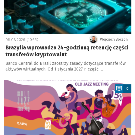
08.08.2026 (10:35)
Wojciech Boczoń
Brazylia wprowadza 24-godzinną retencję części
transferów kryptowalut
Banco Central do Brasil zaostrzy zasady dotyczące transferów
aktywów wirtualnych. Od 1 stycznia 2027 r. część …
a
0