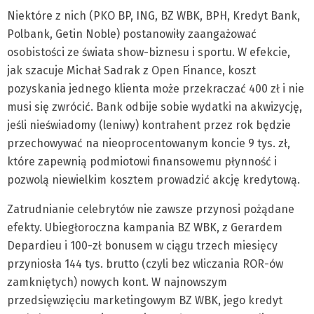
Niektóre z nich (PKO BP, ING, BZ WBK, BPH, Kredyt Bank,
Polbank, Getin Noble) postanowiły zaangażować
osobistości ze świata show-biznesu i sportu. W efekcie,
jak szacuje Michał Sadrak z Open Finance, koszt
pozyskania jednego klienta może przekraczać 400 zł i nie
musi się zwrócić. Bank odbije sobie wydatki na akwizycję,
jeśli nieświadomy (leniwy) kontrahent przez rok będzie
przechowywać na nieoprocentowanym koncie 9 tys. zł,
które zapewnią podmiotowi finansowemu płynność i
pozwolą niewielkim kosztem prowadzić akcję kredytową.
Zatrudnianie celebrytów nie zawsze przynosi pożądane
efekty. Ubiegłoroczna kampania BZ WBK, z Gerardem
Depardieu i 100-zł bonusem w ciągu trzech miesięcy
przyniosła 144 tys. brutto (czyli bez wliczania ROR-ów
zamkniętych) nowych kont. W najnowszym
przedsięwzięciu marketingowym BZ WBK, jego kredyt