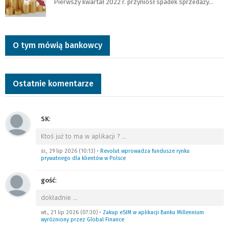
Pierwszy kwartał 2022 r. przyniósł spadek sprzedaży…
O tym mówią bankowcy
Ostatnie komentarze
SK
:
Ktoś już to ma w aplikacji ?
…
śr., 29 lip 2026 (10:13)
•
Revolut wprowadza fundusze rynku
prywatnego dla klientów w Polsce
gość
:
dokładnie
…
wt., 21 lip 2026 (07:30)
•
Zakup eSIM w aplikacji Banku Millennium
wyróżniony przez Global Finance