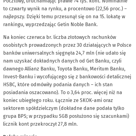
Pocztowy, uruchamiając prawie 74 tys. kont. Nominalnie
to czwarty wynik na rynku, a procentowo (22,56 proc.) –
najlepszy. Dzięki temu przesunął się on na 15. lokatę w
rankingu, wyprzedzając Getin Noble Bank.
Na koniec czerwca br. liczba złotowych rachunków
osobistych prowadzonych przez 30 działających w Polsce
banków uniwersalnych sięgnęła 24,7 mln (nie udało się
nam uzyskać dokładnych danych od Get Banku, czyli
dawnego Allianz Banku, Toyota Banku, Meritum Banku,
Invest-Banku i wycofującego się z bankowości detalicznej
HSBC, które odmówiły podania danych – ich stan
posiadania oszacowano). To o 3,64 proc. więcej niż na
koniec ubiegłego roku. Łącznie ze SKOK-ami oraz
sektorem spółdzielczym (dokładne dane podała tylko
grupa BPS; w przypadku SGB posłużono się szacunkami)
licznik kont przekroczył 27,8 mln.