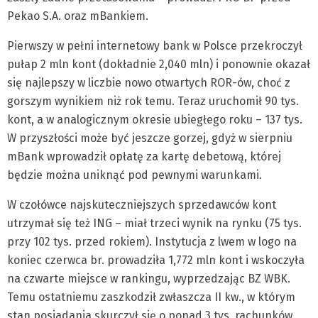
Pekao S.A. oraz mBankiem.
Pierwszy w pełni internetowy bank w Polsce przekroczył
pułap 2 mln kont (dokładnie 2,040 mln) i ponownie okazał
się najlepszy w liczbie nowo otwartych ROR-ów, choć z
gorszym wynikiem niż rok temu. Teraz uruchomił 90 tys.
kont, a w analogicznym okresie ubiegłego roku – 137 tys.
W przyszłości może być jeszcze gorzej, gdyż w sierpniu
mBank wprowadził opłatę za kartę debetową, której
będzie można uniknąć pod pewnymi warunkami.
W czołówce najskuteczniejszych sprzedawców kont
utrzymał się też ING – miał trzeci wynik na rynku (75 tys.
przy 102 tys. przed rokiem). Instytucja z lwem w logo na
koniec czerwca br. prowadziła 1,772 mln kont i wskoczyła
na czwarte miejsce w rankingu, wyprzedzając BZ WBK.
Temu ostatniemu zaszkodził zwłaszcza II kw., w którym
stan posiadania skurczył się o ponad 3 tys. rachunków.