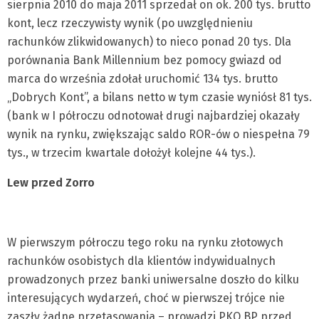
sierpnia 2010 do maja 2011 sprzedał on ok. 200 tys. brutto
kont, lecz rzeczywisty wynik (po uwzględnieniu
rachunków zlikwidowanych) to nieco ponad 20 tys. Dla
porównania Bank Millennium bez pomocy gwiazd od
marca do września zdołał uruchomić 134 tys. brutto
„Dobrych Kont”, a bilans netto w tym czasie wyniósł 81 tys.
(bank w I półroczu odnotował drugi najbardziej okazały
wynik na rynku, zwiększając saldo ROR-ów o niespełna 79
tys., w trzecim kwartale dołożył kolejne 44 tys.).
Lew przed Zorro
W pierwszym półroczu tego roku na rynku złotowych
rachunków osobistych dla klientów indywidualnych
prowadzonych przez banki uniwersalne doszło do kilku
interesujących wydarzeń, choć w pierwszej trójce nie
zaszły żadne przetasowania – prowadzi PKO BP przed