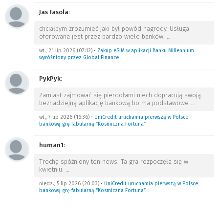
Jas Fasola
:
chciałbym zrozumieć jaki był powód nagrody. Usługa
oferowana jest przez bardzo wiele banków.
…
wt., 21 lip 2026 (07:12)
•
Zakup eSIM w aplikacji Banku Millennium
wyróżniony przez Global Finance
PykPyk
:
Zamiast zajmować się pierdołami niech dopracują swoją
beznadziejną aplikację bankową bo ma podstawowe
…
wt., 7 lip 2026 (16:36)
•
UniCredit uruchamia pierwszą w Polsce
bankową grę fabularną “Kosmiczna Fortuna”
human1
:
Trochę spóźniony ten news. Ta gra rozpoczęła się w
kwietniu.
…
niedz., 5 lip 2026 (20:03)
•
UniCredit uruchamia pierwszą w Polsce
bankową grę fabularną “Kosmiczna Fortuna”