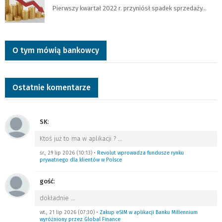
Pierwszy kwartał 2022 r. przyniósł spadek sprzedaży…
O tym mówią bankowcy
Ostatnie komentarze
SK
:
Ktoś już to ma w aplikacji ?
…
śr., 29 lip 2026 (10:13)
•
Revolut wprowadza fundusze rynku
prywatnego dla klientów w Polsce
gość
:
dokładnie
…
wt., 21 lip 2026 (07:30)
•
Zakup eSIM w aplikacji Banku Millennium
wyróżniony przez Global Finance