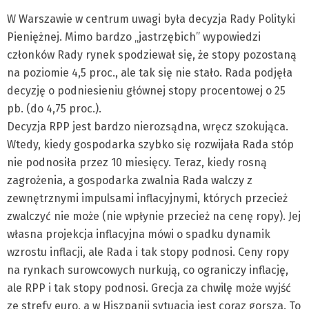
W Warszawie w centrum uwagi była decyzja Rady Polityki
Pieniężnej. Mimo bardzo „jastrzębich” wypowiedzi
członków Rady rynek spodziewał się, że stopy pozostaną
na poziomie 4,5 proc., ale tak się nie stało. Rada podjęła
decyzję o podniesieniu głównej stopy procentowej o 25
pb. (do 4,75 proc.).
Decyzja RPP jest bardzo nierozsądna, wręcz szokująca.
Wtedy, kiedy gospodarka szybko się rozwijała Rada stóp
nie podnosiła przez 10 miesięcy. Teraz, kiedy rosną
zagrożenia, a gospodarka zwalnia Rada walczy z
zewnętrznymi impulsami inflacyjnymi, których przecież
zwalczyć nie może (nie wpłynie przecież na cenę ropy). Jej
własna projekcja inflacyjna mówi o spadku dynamik
wzrostu inflacji, ale Rada i tak stopy podnosi. Ceny ropy
na rynkach surowcowych nurkują, co ograniczy inflację,
ale RPP i tak stopy podnosi. Grecja za chwilę może wyjść
ze strefy euro, a w Hiszpanii sytuacja jest coraz gorsza. To