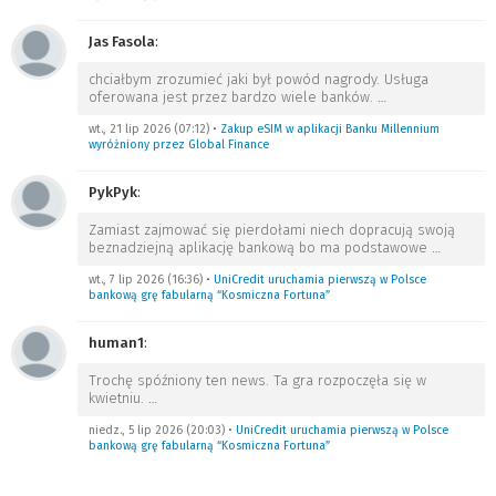
Jas Fasola
:
chciałbym zrozumieć jaki był powód nagrody. Usługa
oferowana jest przez bardzo wiele banków.
…
wt., 21 lip 2026 (07:12)
•
Zakup eSIM w aplikacji Banku Millennium
wyróżniony przez Global Finance
PykPyk
:
Zamiast zajmować się pierdołami niech dopracują swoją
beznadziejną aplikację bankową bo ma podstawowe
…
wt., 7 lip 2026 (16:36)
•
UniCredit uruchamia pierwszą w Polsce
bankową grę fabularną “Kosmiczna Fortuna”
human1
:
Trochę spóźniony ten news. Ta gra rozpoczęła się w
kwietniu.
…
niedz., 5 lip 2026 (20:03)
•
UniCredit uruchamia pierwszą w Polsce
bankową grę fabularną “Kosmiczna Fortuna”