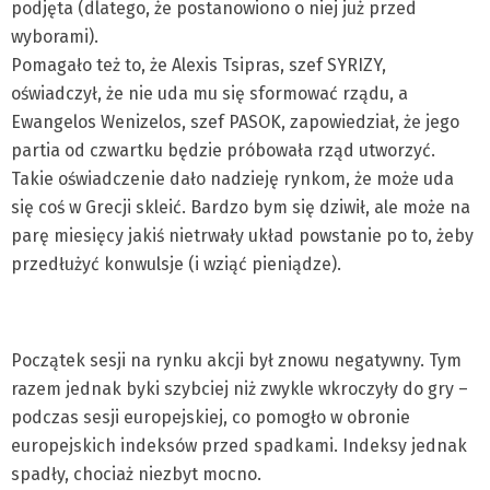
podjęta (dlatego, że postanowiono o niej już przed
wyborami).
Pomagało też to, że Alexis Tsipras, szef SYRIZY,
oświadczył, że nie uda mu się sformować rządu, a
Ewangelos Wenizelos, szef PASOK, zapowiedział, że jego
partia od czwartku będzie próbowała rząd utworzyć.
Takie oświadczenie dało nadzieję rynkom, że może uda
się coś w Grecji skleić. Bardzo bym się dziwił, ale może na
parę miesięcy jakiś nietrwały układ powstanie po to, żeby
przedłużyć konwulsje (i wziąć pieniądze).
Początek sesji na rynku akcji był znowu negatywny. Tym
razem jednak byki szybciej niż zwykle wkroczyły do gry –
podczas sesji europejskiej, co pomogło w obronie
europejskich indeksów przed spadkami. Indeksy jednak
spadły, chociaż niezbyt mocno.