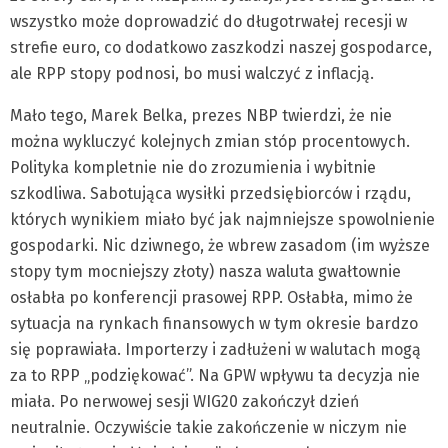
wszystko może doprowadzić do długotrwałej recesji w
strefie euro, co dodatkowo zaszkodzi naszej gospodarce,
ale RPP stopy podnosi, bo musi walczyć z inflacją.
Mało tego, Marek Belka, prezes NBP twierdzi, że nie
można wykluczyć kolejnych zmian stóp procentowych.
Polityka kompletnie nie do zrozumienia i wybitnie
szkodliwa. Sabotująca wysiłki przedsiębiorców i rządu,
których wynikiem miało być jak najmniejsze spowolnienie
gospodarki. Nic dziwnego, że wbrew zasadom (im wyższe
stopy tym mocniejszy złoty) nasza waluta gwałtownie
osłabła po konferencji prasowej RPP. Osłabła, mimo że
sytuacja na rynkach finansowych w tym okresie bardzo
się poprawiała. Importerzy i zadłużeni w walutach mogą
za to RPP „podziękować”. Na GPW wpływu ta decyzja nie
miała. Po nerwowej sesji WIG20 zakończył dzień
neutralnie. Oczywiście takie zakończenie w niczym nie