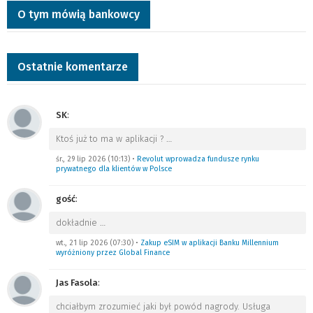
O tym mówią bankowcy
Ostatnie komentarze
SK
:
Ktoś już to ma w aplikacji ?
…
śr., 29 lip 2026 (10:13)
•
Revolut wprowadza fundusze rynku
prywatnego dla klientów w Polsce
gość
:
dokładnie
…
wt., 21 lip 2026 (07:30)
•
Zakup eSIM w aplikacji Banku Millennium
wyróżniony przez Global Finance
Jas Fasola
:
chciałbym zrozumieć jaki był powód nagrody. Usługa