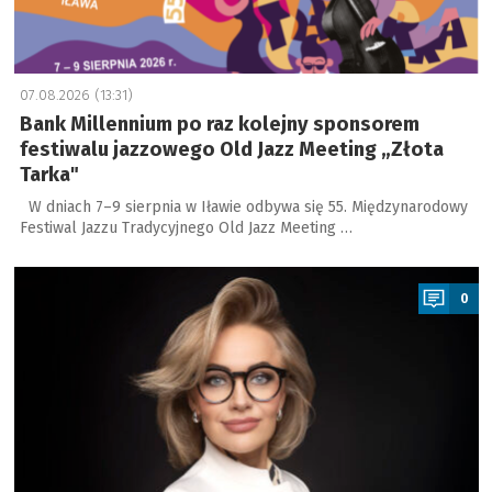
07.08.2026 (13:31)
Bank Millennium po raz kolejny sponsorem
festiwalu jazzowego Old Jazz Meeting „Złota
Tarka"
W dniach 7–9 sierpnia w Iławie odbywa się 55. Międzynarodowy
Festiwal Jazzu Tradycyjnego Old Jazz Meeting …
a
0