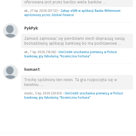
oferowana jest przez bardzo wiele banków.
…
wt., 21 lip 2026 (07:12)
•
Zakup eSIM w aplikacji Banku Millennium
wyróżniony przez Global Finance
PykPyk
:
Zamiast zajmować się pierdołami niech dopracują swoją
beznadziejną aplikację bankową bo ma podstawowe
…
wt., 7 lip 2026 (16:36)
•
UniCredit uruchamia pierwszą w Polsce
bankową grę fabularną “Kosmiczna Fortuna”
human1
:
Trochę spóźniony ten news. Ta gra rozpoczęła się w
kwietniu.
…
niedz., 5 lip 2026 (20:03)
•
UniCredit uruchamia pierwszą w Polsce
bankową grę fabularną “Kosmiczna Fortuna”