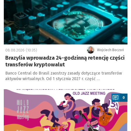
08.08.2026 (10:35)
Wojciech Boczoń
Brazylia wprowadza 24-godzinną retencję części
transferów kryptowalut
Banco Central do Brasil zaostrzy zasady dotyczące transferów
aktywów wirtualnych. Od 1 stycznia 2027 r. część …
a
0