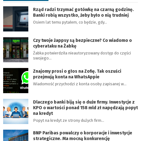
Rząd radzi trzymać gotówkę na czarną godzinę.
Banki robią wszystko, żeby było o nią trudniej
Osiem lat temu pytałem, co będzie, gdy…
Czy twoje żappsy są bezpieczne? Co wiadomo o
cyberataku na Żabkę
Żabka potwierdziła nieautoryzowany dostęp do części
swojego…
Znajomy prosi o głos na Zofię. Tak oszuści
przejmują konta na WhatsAppie
Wiadomość przychodzi z konta osoby zapisanej w…
Dlaczego banki biją się o duże firmy. Inwestycje z
KPO o wartości ponad 158 mld zł napędzają popyt
na kredyt
Popyt na kredyt ze strony dużych firm…
BNP Paribas powalczy o korporacje i inwestycje
strategiczne. Ma mocną konkurencję