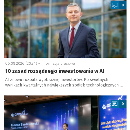
0
06.08.2026 (20:34) –
informacja prasowa
10 zasad rozsądnego inwestowania w AI
AI znowu rozpala wyobraźnię inwestorów. Po świetnych
wynikach kwartalnych największych spółek technologicznych …
a
0