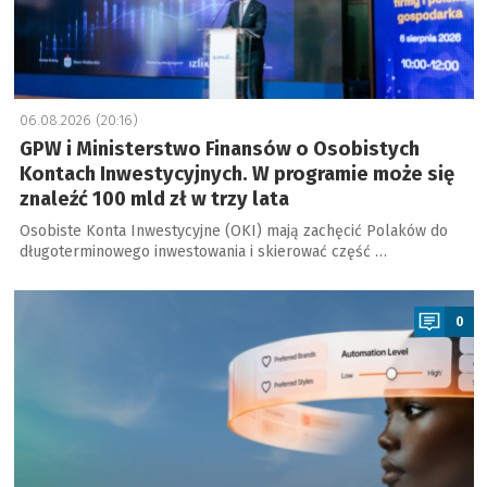
06.08.2026 (20:16)
GPW i Ministerstwo Finansów o Osobistych
Kontach Inwestycyjnych. W programie może się
znaleźć 100 mld zł w trzy lata
Osobiste Konta Inwestycyjne (OKI) mają zachęcić Polaków do
długoterminowego inwestowania i skierować część …
a
0