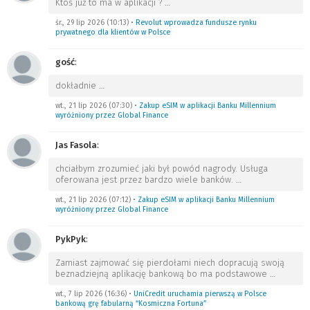
Ktoś już to ma w aplikacji ?
…
śr., 29 lip 2026 (10:13)
•
Revolut wprowadza fundusze rynku
prywatnego dla klientów w Polsce
gość
:
dokładnie
…
wt., 21 lip 2026 (07:30)
•
Zakup eSIM w aplikacji Banku Millennium
wyróżniony przez Global Finance
Jas Fasola
:
chciałbym zrozumieć jaki był powód nagrody. Usługa
oferowana jest przez bardzo wiele banków.
…
wt., 21 lip 2026 (07:12)
•
Zakup eSIM w aplikacji Banku Millennium
wyróżniony przez Global Finance
PykPyk
:
Zamiast zajmować się pierdołami niech dopracują swoją
beznadziejną aplikację bankową bo ma podstawowe
…
wt., 7 lip 2026 (16:36)
•
UniCredit uruchamia pierwszą w Polsce
bankową grę fabularną “Kosmiczna Fortuna”