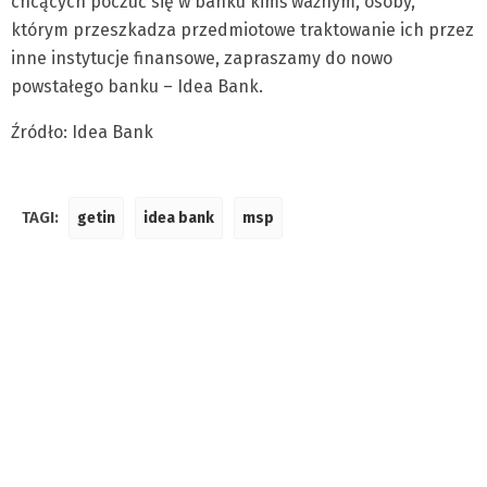
chcących poczuć się w banku kimś ważnym, osoby,
którym przeszkadza przedmiotowe traktowanie ich przez
inne instytucje finansowe, zapraszamy do nowo
powstałego banku – Idea Bank.
Źródło: Idea Bank
TAGI:
getin
idea bank
msp