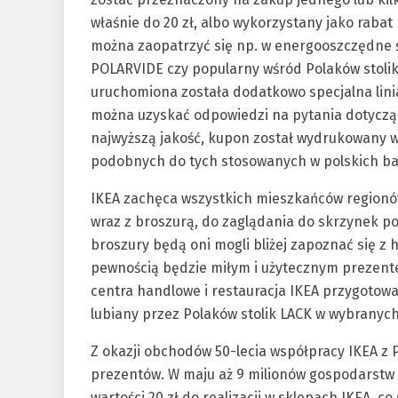
właśnie do 20 zł, albo wykorzystany jako rabat
można zaopatrzyć się np. w energooszczędne 
POLARVIDE czy popularny wśród Polaków stoli
uruchomiona została dodatkowo specjalna linia
można uzyskać odpowiedzi na pytania dotycząc
najwyższą jakość, kupon został wydrukowany w
podobnych do tych stosowanych w polskich b
IKEA zachęca wszystkich mieszkańców regionó
wraz z broszurą, do zaglądania do skrzynek poc
broszury będą oni mogli bliżej zapoznać się z 
pewnością będzie miłym i użytecznym prezent
centra handlowe i restauracja IKEA przygotowa
lubiany przez Polaków stolik LACK w wybranych
Z okazji obchodów 50-lecia współpracy IKEA z 
prezentów. W maju aż 9 milionów gospodarst
wartości 20 zł do realizacji w sklepach IKEA, c