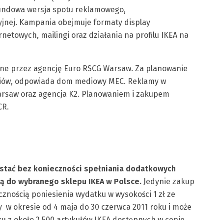
kundowa wersja spotu reklamowego,
jnej. Kampania obejmuje formaty display
netowych, mailingi oraz działania na profilu IKEA na
wane przez agencję Euro RSCG Warsaw. Za planowanie
ediów, odpowiada dom mediowy MEC. Reklamy w
arsaw oraz agencja K2. Planowaniem i zakupem
CR.
stać bez konieczności spełniania dodatkowych
bą do wybranego sklepu IKEA w Polsce.
Jedynie zakup
ecznością poniesienia wydatku w wysokości 1 zł ze
 w okresie od 4 maja do 30 czerwca 2011 roku i może
u z około 2 500 artykułów IKEA dostępnych w cenie