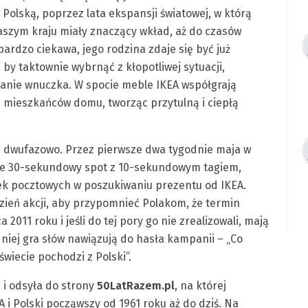
Polską, poprzez lata ekspansji światowej, w którą
szym kraju miały znaczący wkład, aż do czasów
ardzo ciekawa, jego rodzina zdaje się być już
 by taktownie wybrnąć z kłopotliwej sytuacji,
ianie wnuczka. W spocie meble IKEA współgrają
 mieszkańców domu, tworząc przytulną i ciepłą
 dwufazowo. Przez pierwsze dwa tygodnie maja w
ie 30-sekundowy spot z 10-sekundowym tagiem,
ek pocztowych w poszukiwaniu prezentu od IKEA.
zień akcji, aby przypomnieć Polakom, że termin
011 roku i jeśli do tej pory go nie zrealizowali, mają
 niej gra słów nawiązują do hasła kampanii – „Co
wiecie pochodzi z Polski”.
i odsyła do strony
50LatRazem.pl
, na której
A i Polski począwszy od 1961 roku aż do dziś. Na