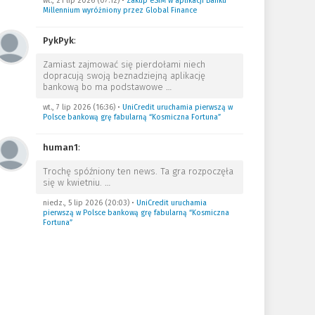
wt., 21 lip 2026 (07:12)
•
Zakup eSIM w aplikacji Banku
Millennium wyróżniony przez Global Finance
PykPyk
:
Zamiast zajmować się pierdołami niech
dopracują swoją beznadziejną aplikację
bankową bo ma podstawowe
…
wt., 7 lip 2026 (16:36)
•
UniCredit uruchamia pierwszą w
Polsce bankową grę fabularną “Kosmiczna Fortuna”
human1
:
Trochę spóźniony ten news. Ta gra rozpoczęła
się w kwietniu.
…
niedz., 5 lip 2026 (20:03)
•
UniCredit uruchamia
pierwszą w Polsce bankową grę fabularną “Kosmiczna
Fortuna”