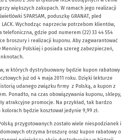
 przy większych zakupach. W ramach jego realizacji
świetlówki SPARSAM, poduszkę GRANAT, pled
k LACK. Wychodząc naprzeciw potrzebom klientów,
 telefoniczna, gdzie pod numerem (22) 33 44 554
e broszury i realizacji kuponu. Aby zagwarantować
 Mennicy Polskiej i posiada szereg zabezpieczeń,
anknotach.
w, w których dystrybuowany będzie kupon rabatowy
ztowych już od 4 maja 2011 roku. Dzięki lekturze
historią udanego związku firmy z Polską, a kupon z
em. Ponadto, na czas obowiązywania kuponu, sklepy,
ły atrakcyjne promocje. Na przykład, tak bardzo
 kolorach będzie kosztował jedynie 9,99 zł.
Polską przygotowanych zostało wiele niespodzianek i
w domowych otrzyma broszurę oraz kupon rabatowy o
o stanowi największą akcję dystrybucyjną w historii