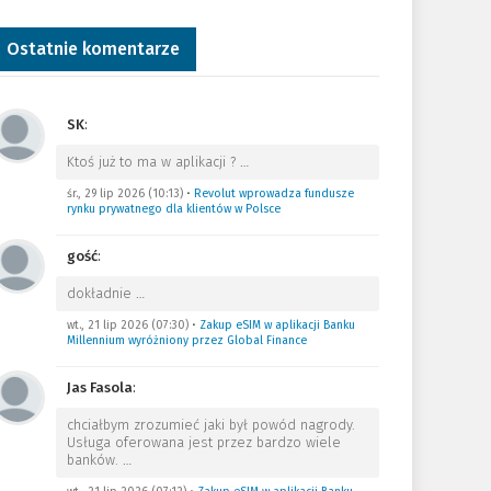
Ostatnie komentarze
SK
:
Ktoś już to ma w aplikacji ?
…
śr., 29 lip 2026 (10:13)
•
Revolut wprowadza fundusze
rynku prywatnego dla klientów w Polsce
gość
:
dokładnie
…
wt., 21 lip 2026 (07:30)
•
Zakup eSIM w aplikacji Banku
Millennium wyróżniony przez Global Finance
Jas Fasola
:
chciałbym zrozumieć jaki był powód nagrody.
Usługa oferowana jest przez bardzo wiele
banków.
…