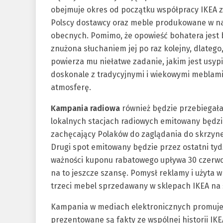
obejmuje okres od początku współpracy IKEA z 
Polscy dostawcy oraz meble produkowane w na
obecnych. Pomimo, że opowieść bohatera jest b
znużona słuchaniem jej po raz kolejny, dlatego,
powierza mu niełatwe zadanie, jakim jest usyp
doskonale z tradycyjnymi i wiekowymi meblami
atmosferę.
Kampania radiowa
również będzie przebiegała
lokalnych stacjach radiowych emitowany będz
zachęcający Polaków do zaglądania do skrzyn
Drugi spot emitowany będzie przez ostatni tyd
ważności kuponu rabatowego upływa 30 czerwca 2
na to jeszcze szansę. Pomysł reklamy i użyta w
trzeci mebel sprzedawany w sklepach IKEA na ś
Kampania w mediach elektronicznych promuje 
prezentowane są fakty ze wspólnej historii IKE