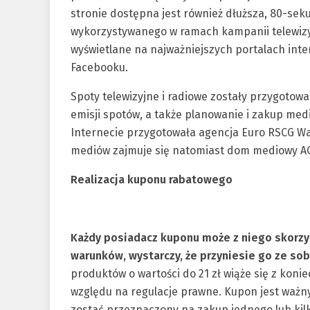
stronie dostępna jest również dłuższa, 80-se
wykorzystywanego w ramach kampanii telewizy
wyświetlane na najważniejszych portalach inter
Facebooku.
Spoty telewizyjne i radiowe zostały przygoto
emisji spotów, a także planowanie i zakup m
Internecie przygotowała agencja Euro RSCG W
mediów zajmuje się natomiast dom mediowy A
Realizacja kuponu rabatowego
Każdy posiadacz kuponu może z niego skorzy
warunków, wystarczy, że przyniesie go ze so
produktów o wartości do 21 zł wiąże się z koni
względu na regulacje prawne. Kupon jest ważny
zostać przeznaczony na zakup jednego lub kilk