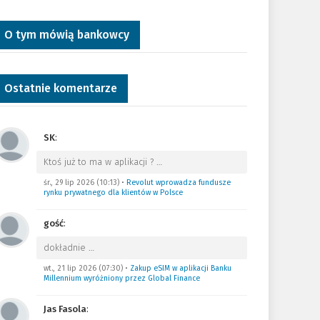
O tym mówią bankowcy
Ostatnie komentarze
SK
:
Ktoś już to ma w aplikacji ?
…
śr., 29 lip 2026 (10:13)
•
Revolut wprowadza fundusze
rynku prywatnego dla klientów w Polsce
gość
:
dokładnie
…
wt., 21 lip 2026 (07:30)
•
Zakup eSIM w aplikacji Banku
Millennium wyróżniony przez Global Finance
Jas Fasola
: