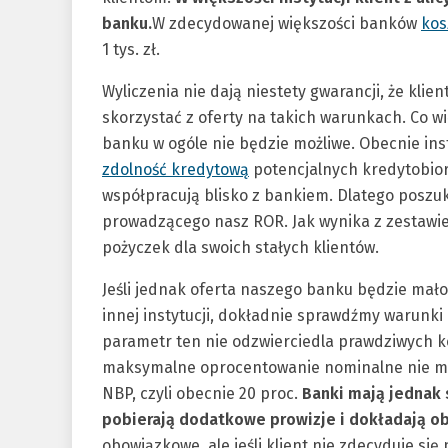
banku.
W zdecydowanej większości banków
kos
1 tys. zł.
Wyliczenia nie dają niestety gwarancji, że klie
skorzystać z oferty na takich warunkach. Co w
banku w ogóle nie będzie możliwe. Obecnie ins
zdolność kredytową
potencjalnych kredytobior
współpracują blisko z bankiem. Dlatego poszu
prowadzącego nasz ROR. Jak wynika z zestawien
pożyczek dla swoich stałych klientów.
Jeśli jednak oferta naszego banku będzie mało
innej instytucji, dokładnie sprawdźmy warunki
parametr ten nie odzwierciedla prawdziwych 
maksymalne oprocentowanie nominalne nie mo
NBP, czyli obecnie 20 proc.
Banki mają jednak 
pobierają dodatkowe prowizje i dokładają 
obowiązkowe, ale jeśli klient nie zdecyduje się