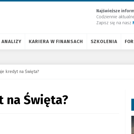
Najświeższe inform
Codziennie aktualn
Zapisz się na nasz
ANALIZY
KARIERA W FINANSACH
SZKOLENIA
FO
uje kredyt na Święta?
t na Święta?