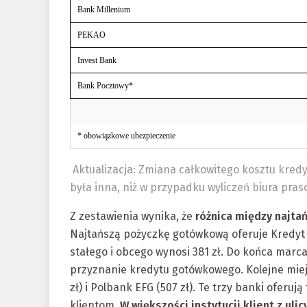
Bank Millenium
PEKAO
Invest Bank
Bank Pocztowy*
* obowiązkowe ubezpieczenie
Aktualizacja: Zmiana całkowitego kosztu kredy
była inna, niż w przypadku wyliczeń biura pras
Z zestawienia wynika, że
różnica między najta
Najtańszą pożyczkę gotówkową oferuje Kredy
stałego i obcego wynosi 381 zł. Do końca mar
przyznanie kredytu gotówkowego. Kolejne miej
zł) i Polbank EFG (507 zł). Te trzy banki oferu
klientom.
W większości instytucji klient z ulic