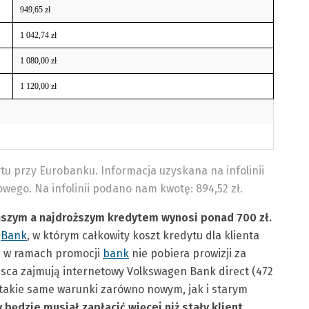
949,65 zł
1 042,74 zł
1 080,00 zł
1 120,00 zł
tu przy Eurobanku. Informacja uzyskana na infolinii
owego. Na infolinii podano nam kwotę: 894,52 zł.
ńszym a najdroższym kredytem wynosi ponad 700 zł.
t
Bank
, w którym całkowity koszt kredytu dla klienta
ca w ramach promocji
bank
nie pobiera prowizji za
sca zajmują internetowy Volkswagen Bank direct (472
ją takie same warunki zarówno nowym, jak i starym
y będzie musiał zapłacić więcej niż stały klient