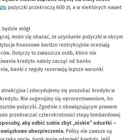
zty
pożyczki przekroczą 600 zł, a w niektórych nawet
nt będzie mógł
ięcej, może się okazać, że uzyskanie pożyczki w obcym
tytucje finansowe bardzo restrykcyjnie oceniają
ców. Dotyczy to zwłaszcza osób, które nie
kiwania kredytu należy zacząć od banku
ia, banki z reguły rezerwują lepsze warunki
 atrakcyjna i zdecydujemy się poszukać kredytu w
 kredytu. Nie sugerujmy się oprocentowaniem, bo
kosztów pożyczki. Zgodnie z obowiązującym prawem
że przekraczać czterokrotności stopy lombardowej
sposoby, aby odbić sobie zbyt „niskie” odsetki –
obowiązkowe ubezpieczenia.
Polisy nie zawsze są
 na taką opcję, bank może odmówić kredytu. Jeśli