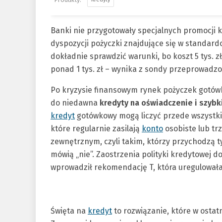
Banki nie przygotowały specjalnych promocji k
dyspozycji pożyczki znajdujące się w standardo
dokładnie sprawdzić warunki, bo koszt 5 tys. 
ponad 1 tys. zł – wynika z sondy przeprowadzo
Po kryzysie finansowym rynek pożyczek gotów
do niedawna
kredyty na oświadczenie i szybk
kredyt
gotówkowy mogą liczyć przede wszystkim
które regularnie zasilają
konto
osobiste lub tr
zewnętrznym, czyli takim, którzy przychodzą ty
mówią „nie”. Zaostrzenia polityki kredytowej d
wprowadził rekomendację T, która uregulowała 
Święta na
kredyt
to rozwiązanie, które w osta