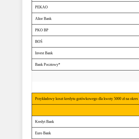
PEKAO
Alior Bank
PKO BP
BOŚ
Invest Bank
Bank Pocztowy*
Przykładowy koszt kredytu gotówkowego dla kwoty 5000 zł na okres 
Kredyt Bank
Euro Bank