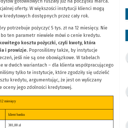
dytów gotówkowych ruszały już na początku marca.
alnej oferty. W większości instytucji klienci mogą
w kredytowych dostępnych przez cały rok.
óry potrzebuje pożyczyć 5 tys. zł na 12 miesięcy. Nie
bo ten parametr niewiele mówi o cenie kredytu.
kowitego kosztu pożyczki, czyli kwoty, która
a i prowizje.
Poprosiliśmy także, by instytucje
eczeń, jeśli nie są one obowiązkowe. W tabelach
e w dwóch wariantach – dla klienta współpracującego
liśmy tylko te instytucje, które zgodziły się udzielić
sztu kredytu, argumentując, że jest on wyliczany
e oceny jego zdolności kredytowej.
12 miesięcy
klient banku
381,00 zł