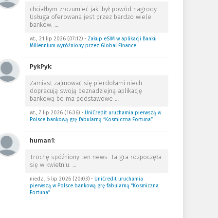
chciałbym zrozumieć jaki był powód nagrody.
Usługa oferowana jest przez bardzo wiele
banków.
…
wt., 21 lip 2026 (07:12)
•
Zakup eSIM w aplikacji Banku
Millennium wyróżniony przez Global Finance
PykPyk
:
Zamiast zajmować się pierdołami niech
dopracują swoją beznadziejną aplikację
bankową bo ma podstawowe
…
wt., 7 lip 2026 (16:36)
•
UniCredit uruchamia pierwszą w
Polsce bankową grę fabularną “Kosmiczna Fortuna”
human1
:
Trochę spóźniony ten news. Ta gra rozpoczęła
się w kwietniu.
…
niedz., 5 lip 2026 (20:03)
•
UniCredit uruchamia
pierwszą w Polsce bankową grę fabularną “Kosmiczna
Fortuna”