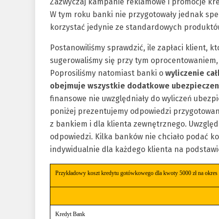
Zazwyczaj kampanie reklamowe i promocje kre
W tym roku banki nie przygotowały jednak specj
korzystać jedynie ze standardowych produktó
Postanowiliśmy sprawdzić, ile zapłaci klient, kt
sugerowaliśmy się przy tym oprocentowaniem, 
Poprosiliśmy natomiast banki o
wyliczenie cał
obejmuje wszystkie dodatkowe ubezpieczeni
finansowe nie uwzględniały do wyliczeń ubezpi
poniżej prezentujemy odpowiedzi przygotowan
z bankiem i dla klienta zewnętrznego. Uwzględni
odpowiedzi. Kilka banków nie chciało podać ko
indywidualnie dla każdego klienta na podstawi
Przykładowy koszt kredytu gotówkowego dla kwoty 5000 zł na okres 
Kredyt Bank