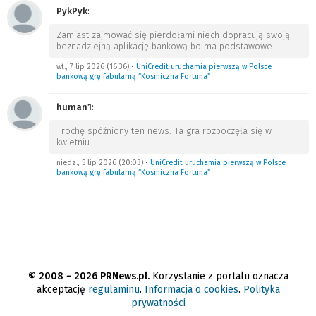
PykPyk
:
Zamiast zajmować się pierdołami niech dopracują swoją
beznadziejną aplikację bankową bo ma podstawowe
…
wt., 7 lip 2026 (16:36)
•
UniCredit uruchamia pierwszą w Polsce
bankową grę fabularną “Kosmiczna Fortuna”
human1
:
Trochę spóźniony ten news. Ta gra rozpoczęła się w
kwietniu.
…
niedz., 5 lip 2026 (20:03)
•
UniCredit uruchamia pierwszą w Polsce
bankową grę fabularną “Kosmiczna Fortuna”
© 2008 − 2026 PRNews.pl.
Korzystanie z portalu oznacza
akceptację
regulaminu
.
Informacja o cookies
.
Polityka
prywatności