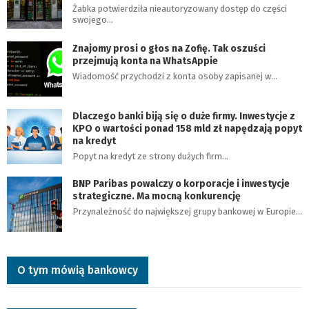
Żabka potwierdziła nieautoryzowany dostęp do części
swojego…
Znajomy prosi o głos na Zofię. Tak oszuści
przejmują konta na WhatsAppie
Wiadomość przychodzi z konta osoby zapisanej w…
Dlaczego banki biją się o duże firmy. Inwestycje z
KPO o wartości ponad 158 mld zł napędzają popyt
na kredyt
Popyt na kredyt ze strony dużych firm…
BNP Paribas powalczy o korporacje i inwestycje
strategiczne. Ma mocną konkurencję
Przynależność do największej grupy bankowej w Europie…
O tym mówią bankowcy