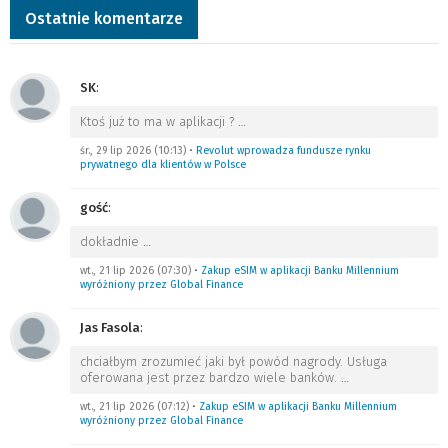
Ostatnie komentarze
SK
:
Ktoś już to ma w aplikacji ?
…
śr., 29 lip 2026 (10:13)
•
Revolut wprowadza fundusze rynku
prywatnego dla klientów w Polsce
gość
:
dokładnie
…
wt., 21 lip 2026 (07:30)
•
Zakup eSIM w aplikacji Banku Millennium
wyróżniony przez Global Finance
Jas Fasola
:
chciałbym zrozumieć jaki był powód nagrody. Usługa
oferowana jest przez bardzo wiele banków.
…
wt., 21 lip 2026 (07:12)
•
Zakup eSIM w aplikacji Banku Millennium
wyróżniony przez Global Finance