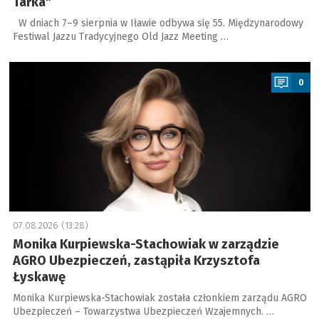
Tarka"
W dniach 7–9 sierpnia w Iławie odbywa się 55. Międzynarodowy
Festiwal Jazzu Tradycyjnego Old Jazz Meeting …
a
0
07.08.2026 (13:28)
Monika Kurpiewska-Stachowiak w zarządzie
AGRO Ubezpieczeń, zastąpiła Krzysztofa
Łyskawę
Monika Kurpiewska-Stachowiak została członkiem zarządu AGRO
Ubezpieczeń – Towarzystwa Ubezpieczeń Wzajemnych. …