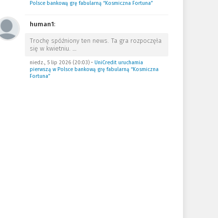
Polsce bankową grę fabularną “Kosmiczna Fortuna”
human1
:
Trochę spóźniony ten news. Ta gra rozpoczęła
się w kwietniu.
…
niedz., 5 lip 2026 (20:03)
•
UniCredit uruchamia
pierwszą w Polsce bankową grę fabularną “Kosmiczna
Fortuna”