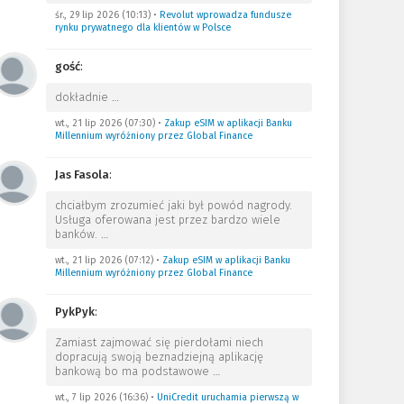
śr., 29 lip 2026 (10:13)
•
Revolut wprowadza fundusze
rynku prywatnego dla klientów w Polsce
gość
:
dokładnie
…
wt., 21 lip 2026 (07:30)
•
Zakup eSIM w aplikacji Banku
Millennium wyróżniony przez Global Finance
Jas Fasola
:
chciałbym zrozumieć jaki był powód nagrody.
Usługa oferowana jest przez bardzo wiele
banków.
…
wt., 21 lip 2026 (07:12)
•
Zakup eSIM w aplikacji Banku
Millennium wyróżniony przez Global Finance
PykPyk
:
Zamiast zajmować się pierdołami niech
dopracują swoją beznadziejną aplikację
bankową bo ma podstawowe
…
wt., 7 lip 2026 (16:36)
•
UniCredit uruchamia pierwszą w