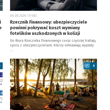
06.08.2026 (11:08)
i
Rzecznik Finansowy: ubezpieczyciele
e
powinni pokrywać koszt wymiany
fotelików uszkodzonych w kolizji
Do Biura Rzecznika Finansowego coraz częściej trafiają
spory z ubezpieczycielami, którzy odmawiają wypłaty
…
a
0
0