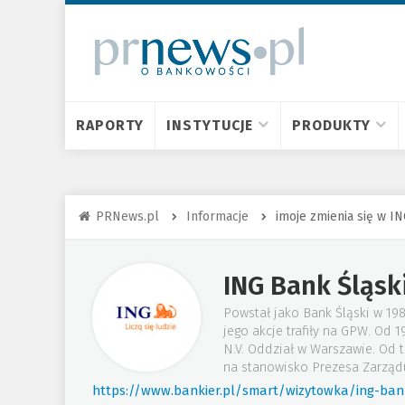
RAPORTY
INSTYTUCJE
PRODUKTY
PRNews.pl
Informacje
imoje zmienia się w I
ING Bank Śląsk
Powstał jako Bank Śląski w 19
jego akcje trafiły na GPW. Od
N.V. Oddział w Warszawie. Od 
na stanowisko Prezesa Zarząd
https://www.bankier.pl/smart/wizytowka/ing-bank