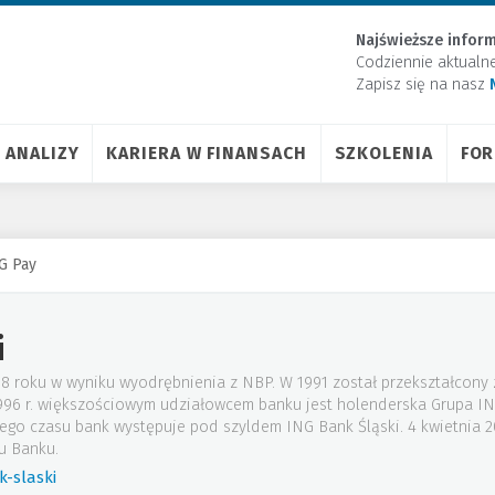
Najświeższe inform
Codziennie aktualn
Zapisz się na nasz
ANALIZY
KARIERA W FINANSACH
SZKOLENIA
FO
NG Pay
i
88 roku w wyniku wyodrębnienia z NBP. W 1991 został przekształcony
 1996 r. większościowym udziałowcem banku jest holenderska Grupa I
tego czasu bank występuje pod szyldem ING Bank Śląski. 4 kwietnia
u Banku.
-slaski