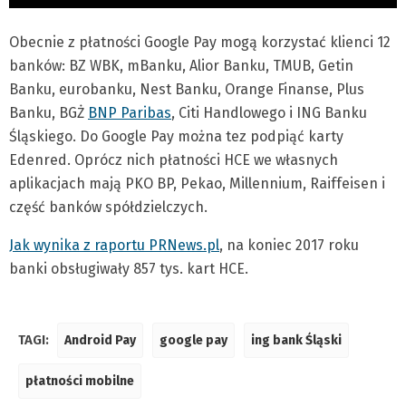
Obecnie z płatności Google Pay mogą korzystać klienci 12
banków: BZ WBK, mBanku, Alior Banku, TMUB, Getin
Banku, eurobanku, Nest Banku, Orange Finanse, Plus
Banku, BGŻ
BNP Paribas
, Citi Handlowego i ING Banku
Śląskiego. Do Google Pay można tez podpiąć karty
Edenred. Oprócz nich płatności HCE we własnych
aplikacjach mają PKO BP, Pekao, Millennium, Raiffeisen i
część banków spółdzielczych.
Jak wynika z raportu PRNews.pl
, na koniec 2017 roku
banki obsługiwały 857 tys. kart HCE.
TAGI:
Android Pay
google pay
ing bank Śląski
płatności mobilne