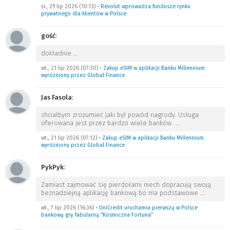
śr., 29 lip 2026 (10:13)
•
Revolut wprowadza fundusze rynku
prywatnego dla klientów w Polsce
gość
:
dokładnie
…
wt., 21 lip 2026 (07:30)
•
Zakup eSIM w aplikacji Banku Millennium
wyróżniony przez Global Finance
Jas Fasola
:
chciałbym zrozumieć jaki był powód nagrody. Usługa
oferowana jest przez bardzo wiele banków.
…
wt., 21 lip 2026 (07:12)
•
Zakup eSIM w aplikacji Banku Millennium
wyróżniony przez Global Finance
PykPyk
:
Zamiast zajmować się pierdołami niech dopracują swoją
beznadziejną aplikację bankową bo ma podstawowe
…
wt., 7 lip 2026 (16:36)
•
UniCredit uruchamia pierwszą w Polsce
bankową grę fabularną “Kosmiczna Fortuna”