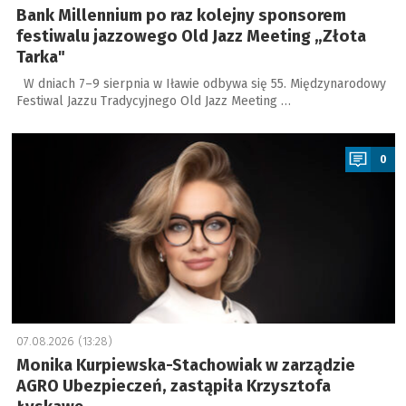
Bank Millennium po raz kolejny sponsorem
festiwalu jazzowego Old Jazz Meeting „Złota
Tarka"
W dniach 7–9 sierpnia w Iławie odbywa się 55. Międzynarodowy
Festiwal Jazzu Tradycyjnego Old Jazz Meeting …
a
0
07.08.2026 (13:28)
Monika Kurpiewska-Stachowiak w zarządzie
AGRO Ubezpieczeń, zastąpiła Krzysztofa