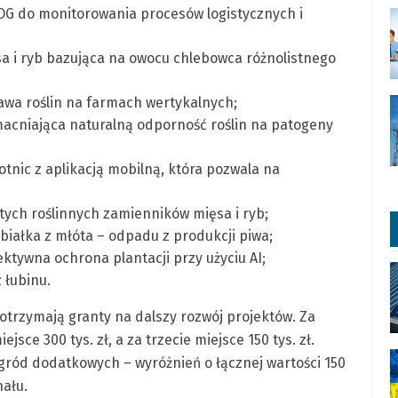
OG do monitorowania procesów logistycznych i
sa i ryb bazująca na owocu chlebowca różnolistnego
awa roślin na farmach wertykalnych;
acniająca naturalną odporność roślin na patogeny
otnic z aplikacją mobilną, która pozwala na
stych roślinnych zamienników mięsa i ryb;
białka z młóta – odpadu z produkcji piwa;
ktywna ochrona plantacji przy użyciu AI;
 łubinu.
otrzymają granty na dalszy rozwój projektów. Za
ejsce 300 tys. zł, a za trzecie miejsce 150 tys. zł.
gród dodatkowych – wyróżnień o łącznej wartości 150
nału.