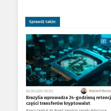
Sprawdź także:
a
08.08.2026 (10:35)
Wojciech Boczo
Brazylia wprowadza 24-godzinną retenc
części transferów kryptowalut
Banco Central do Brasil zaostrzy zasady dotyczące