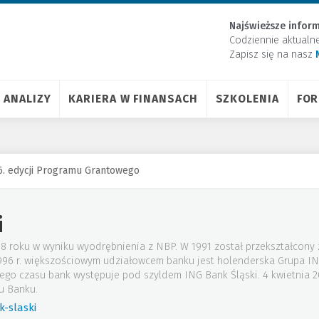
Najświeższe inform
Codziennie aktualn
Zapisz się na nasz
ANALIZY
KARIERA W FINANSACH
SZKOLENIA
FO
w 6. edycji Programu Grantowego
i
88 roku w wyniku wyodrębnienia z NBP. W 1991 został przekształcony
 1996 r. większościowym udziałowcem banku jest holenderska Grupa I
tego czasu bank występuje pod szyldem ING Bank Śląski. 4 kwietnia
u Banku.
-slaski