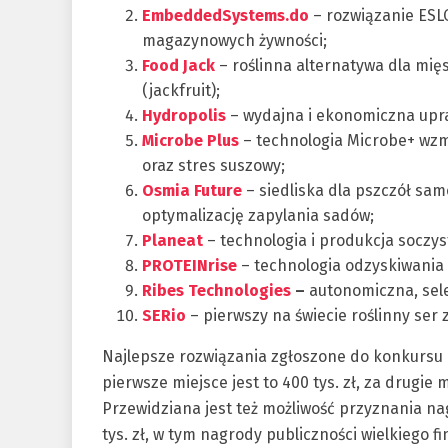
EmbeddedSystems.do
– rozwiązanie ESL
magazynowych żywności;
Food Jack
– roślinna alternatywa dla mię
(jackfruit);
Hydropolis
– wydajna i ekonomiczna upr
Microbe Plus
– technologia Microbe+ wzm
oraz stres suszowy;
Osmia Future
– siedliska dla pszczół sam
optymalizację zapylania sadów;
Planeat
– technologia i produkcja soczy
PROTEINrise
– technologia odzyskiwania 
Ribes Technologies
–
autonomiczna, sele
SERio
– pierwszy na świecie roślinny ser z
Najlepsze rozwiązania zgłoszone do konkursu 
pierwsze miejsce jest to 400 tys. zł, za drugie mi
Przewidziana jest też możliwość przyznania na
tys. zł, w tym nagrody publiczności wielkiego fi