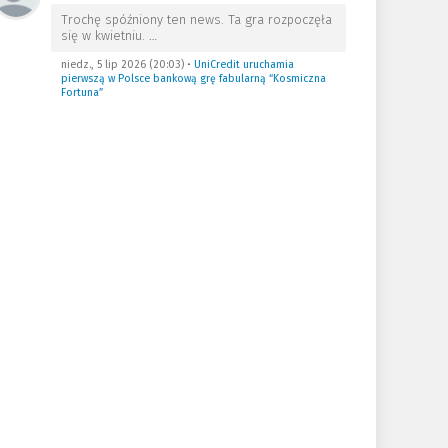
Trochę spóźniony ten news. Ta gra rozpoczęła
się w kwietniu.
…
niedz., 5 lip 2026 (20:03)
•
UniCredit uruchamia
pierwszą w Polsce bankową grę fabularną “Kosmiczna
Fortuna”