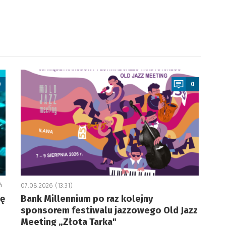
a
0
0
ń
07.08.2026 (13:31)
ję
Bank Millennium po raz kolejny
sponsorem festiwalu jazzowego Old Jazz
Meeting „Złota Tarka"