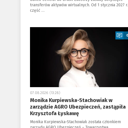
transferów aktywów wirtualnych. Od 1 stycznia 2027 r.
część …
a
07.08.2026 (13:28)
Monika Kurpiewska-Stachowiak w
zarządzie AGRO Ubezpieczeń, zastąpiła
Krzysztofa Łyskawę
Monika Kurpiewska-Stachowiak została członkiem
zarządu AGRO Ubezpieczeń – Towarzystwa