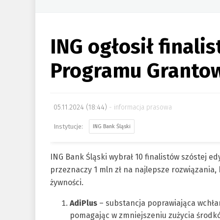
ING ogłosił finalis
Programu Granto
05.11.2024 (18:44)
informacja prasowa
ING Bank Śląski
ING Bank Śląski wybrał 10 finalistów szóstej 
przeznaczy 1 mln zł na najlepsze rozwiązania
żywności.
AdiPlus
–
substancja poprawiająca wchłan
pomagając w zmniejszeniu zużycia środkó