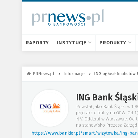
RAPORTY
INSTYTUCJE
PRODUKTY
PRNews.pl
Informacje
ING ogłosił finalistó
ING Bank Śląsk
Powstał jako Bank Śląski w 19
jego akcje trafiły na GPW. Od
N.V. Oddział w Warszawie. Od 
na stanowisko Prezesa Zarząd
https://www.bankier.pl/smart/wizytowka/ing-bank