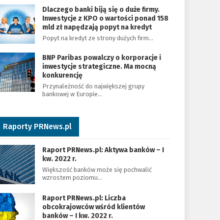
Dlaczego banki biją się o duże firmy.
Inwestycje z KPO o wartości ponad 158
mld zł napędzają popyt na kredyt
Popyt na kredyt ze strony dużych firm…
BNP Paribas powalczy o korporacje i
inwestycje strategiczne. Ma mocną
konkurencję
Przynależność do największej grupy
bankowej w Europie…
Raporty PRNews.pl
Raport PRNews.pl: Aktywa banków – I
kw. 2022 r.
Większość banków może się pochwalić
wzrostem poziomu…
Raport PRNews.pl: Liczba
obcokrajowców wśród klientów
banków – I kw. 2022 r.