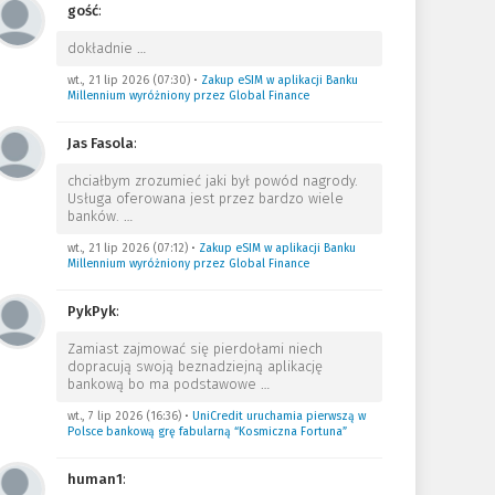
gość
:
dokładnie
…
wt., 21 lip 2026 (07:30)
•
Zakup eSIM w aplikacji Banku
Millennium wyróżniony przez Global Finance
Jas Fasola
:
chciałbym zrozumieć jaki był powód nagrody.
Usługa oferowana jest przez bardzo wiele
banków.
…
wt., 21 lip 2026 (07:12)
•
Zakup eSIM w aplikacji Banku
Millennium wyróżniony przez Global Finance
PykPyk
:
Zamiast zajmować się pierdołami niech
dopracują swoją beznadziejną aplikację
bankową bo ma podstawowe
…
wt., 7 lip 2026 (16:36)
•
UniCredit uruchamia pierwszą w
Polsce bankową grę fabularną “Kosmiczna Fortuna”
human1
: