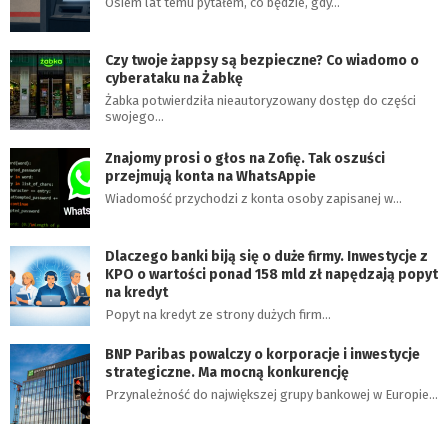
Osiem lat temu pytałem, co będzie, gdy…
Czy twoje żappsy są bezpieczne? Co wiadomo o
cyberataku na Żabkę
Żabka potwierdziła nieautoryzowany dostęp do części
swojego…
Znajomy prosi o głos na Zofię. Tak oszuści
przejmują konta na WhatsAppie
Wiadomość przychodzi z konta osoby zapisanej w…
Dlaczego banki biją się o duże firmy. Inwestycje z
KPO o wartości ponad 158 mld zł napędzają popyt
na kredyt
Popyt na kredyt ze strony dużych firm…
BNP Paribas powalczy o korporacje i inwestycje
strategiczne. Ma mocną konkurencję
Przynależność do największej grupy bankowej w Europie…