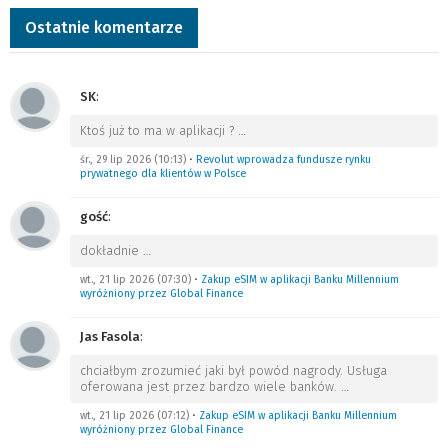
Ostatnie komentarze
SK
:
Ktoś już to ma w aplikacji ?
…
śr., 29 lip 2026 (10:13)
•
Revolut wprowadza fundusze rynku
prywatnego dla klientów w Polsce
gość
:
dokładnie
…
wt., 21 lip 2026 (07:30)
•
Zakup eSIM w aplikacji Banku Millennium
wyróżniony przez Global Finance
Jas Fasola
:
chciałbym zrozumieć jaki był powód nagrody. Usługa
oferowana jest przez bardzo wiele banków.
…
wt., 21 lip 2026 (07:12)
•
Zakup eSIM w aplikacji Banku Millennium
wyróżniony przez Global Finance