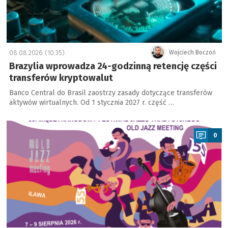
08.08.2026 (10:35)
Wojciech Boczoń
Brazylia wprowadza 24-godzinną retencję części
transferów kryptowalut
Banco Central do Brasil zaostrzy zasady dotyczące transferów
aktywów wirtualnych. Od 1 stycznia 2027 r. część …
a
0