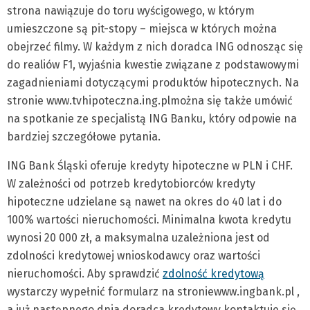
strona nawiązuje do toru wyścigowego, w którym
umieszczone są pit-stopy – miejsca w których można
obejrzeć filmy. W każdym z nich doradca ING odnosząc się
do realiów F1, wyjaśnia kwestie związane z podstawowymi
zagadnieniami dotyczącymi produktów hipotecznych. Na
stronie www.tvhipoteczna.ing.plmożna się także umówić
na spotkanie ze specjalistą ING Banku, który odpowie na
bardziej szczegółowe pytania.
ING Bank Śląski oferuje kredyty hipoteczne w PLN i CHF.
W zależności od potrzeb kredytobiorców kredyty
hipoteczne udzielane są nawet na okres do 40 lat i do
100% wartości nieruchomości. Minimalna kwota kredytu
wynosi 20 000 zł, a maksymalna uzależniona jest od
zdolności kredytowej wnioskodawcy oraz wartości
nieruchomości. Aby sprawdzić
zdolność kredytową
wystarczy wypełnić formularz na stroniewww.ingbank.pl ,
a już następnego dnia doradca kredytowy kontaktuje się