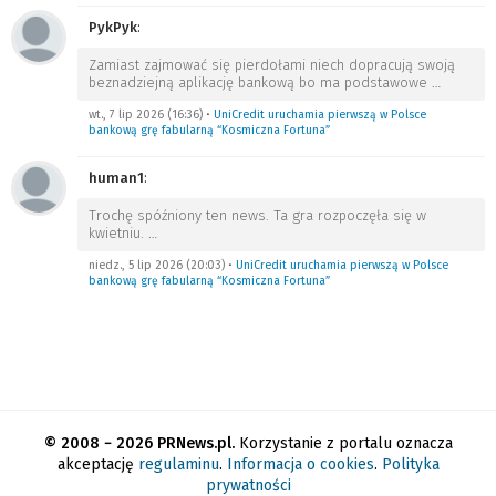
PykPyk
:
Zamiast zajmować się pierdołami niech dopracują swoją
beznadziejną aplikację bankową bo ma podstawowe
…
wt., 7 lip 2026 (16:36)
•
UniCredit uruchamia pierwszą w Polsce
bankową grę fabularną “Kosmiczna Fortuna”
human1
:
Trochę spóźniony ten news. Ta gra rozpoczęła się w
kwietniu.
…
niedz., 5 lip 2026 (20:03)
•
UniCredit uruchamia pierwszą w Polsce
bankową grę fabularną “Kosmiczna Fortuna”
© 2008 − 2026 PRNews.pl.
Korzystanie z portalu oznacza
akceptację
regulaminu
.
Informacja o cookies
.
Polityka
prywatności