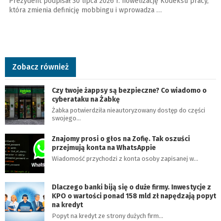
Prezydent podpisał 30 lipca 2026 r. nowelizację Kodeksu pracy,
która zmienia definicję mobbingu i wprowadza …
Zobacz również
Czy twoje żappsy są bezpieczne? Co wiadomo o
cyberataku na Żabkę
Żabka potwierdziła nieautoryzowany dostęp do części
swojego…
Znajomy prosi o głos na Zofię. Tak oszuści
przejmują konta na WhatsAppie
Wiadomość przychodzi z konta osoby zapisanej w…
Dlaczego banki biją się o duże firmy. Inwestycje z
KPO o wartości ponad 158 mld zł napędzają popyt
na kredyt
Popyt na kredyt ze strony dużych firm…