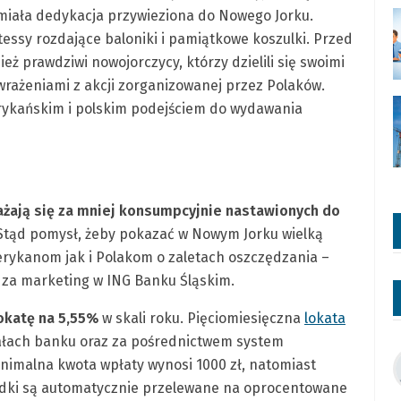
rzmiała dedykacja przywieziona do Nowego Jorku.
essy rozdające baloniki i pamiątkowe koszulki. Przed
ież prawdziwi nowojorczycy, którzy dzielili się swoimi
rażeniami z akcji zorganizowanej przez Polaków.
rykańskim i polskim podejściem do wydawania
ażają się za mniej konsumpcyjnie nastawionych do
tąd pomysł, żeby pokazać w Nowym Jorku wielką
ykanom jak i Polakom o zaletach oszczędzania –
 za marketing w ING Banku Śląskim.
okatę na 5,55%
w skali roku. Pięciomiesięczna
lokata
iałach banku oraz za pośrednictwem system
nimalna kwota wpłaty wynosi 1000 zł, natomiast
rodki są automatycznie przelewane na oprocentowane