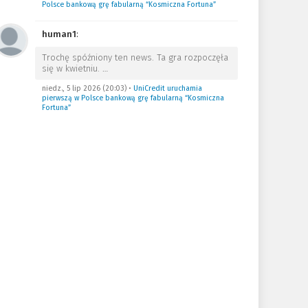
Polsce bankową grę fabularną “Kosmiczna Fortuna”
human1
:
Trochę spóźniony ten news. Ta gra rozpoczęła
się w kwietniu.
…
niedz., 5 lip 2026 (20:03)
•
UniCredit uruchamia
pierwszą w Polsce bankową grę fabularną “Kosmiczna
Fortuna”