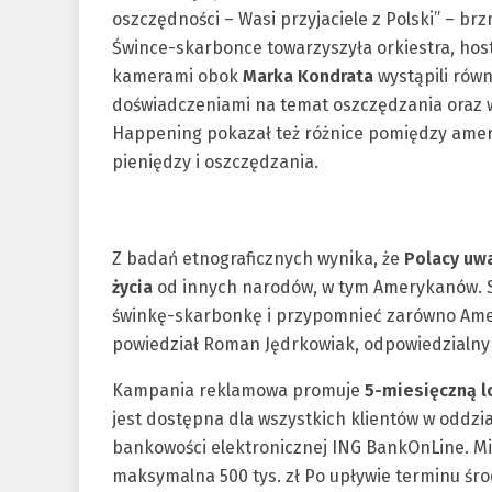
oszczędności – Wasi przyjaciele z Polski” – b
Śwince-skarbonce towarzyszyła orkiestra, host
kamerami obok
Marka Kondrata
wystąpili równ
doświadczeniami na temat oszczędzania oraz w
Happening pokazał też różnice pomiędzy ame
pieniędzy i oszczędzania.
Z badań etnograficznych wynika, że
Polacy uw
życia
od innych narodów, w tym Amerykanów. S
świnkę-skarbonkę i przypomnieć zarówno Amer
powiedział Roman Jędrkowiak, odpowiedzialny
Kampania reklamowa promuje
5-miesięczną l
jest dostępna dla wszystkich klientów w oddz
bankowości elektronicznej ING BankOnLine. Mi
maksymalna 500 tys. zł Po upływie terminu ś