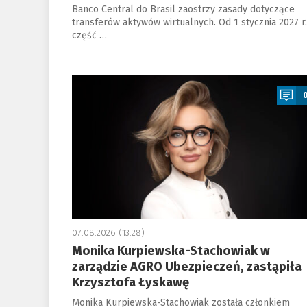
Banco Central do Brasil zaostrzy zasady dotyczące
transferów aktywów wirtualnych. Od 1 stycznia 2027 r.
część …
a
07.08.2026 (13:28)
Monika Kurpiewska-Stachowiak w
zarządzie AGRO Ubezpieczeń, zastąpiła
Krzysztofa Łyskawę
Monika Kurpiewska-Stachowiak została członkiem