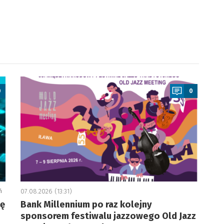
a
0
0
ń
07.08.2026 (13:31)
ję
Bank Millennium po raz kolejny
sponsorem festiwalu jazzowego Old Jazz