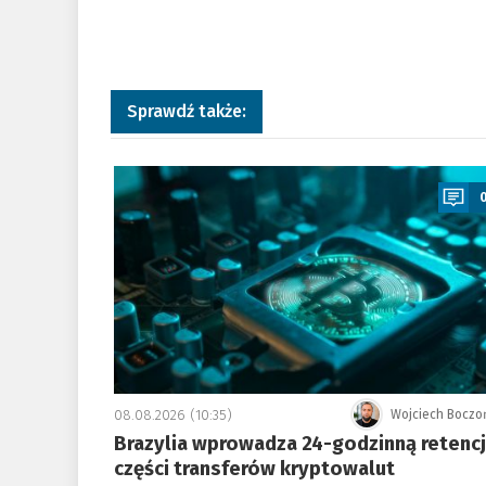
Sprawdź także:
a
08.08.2026 (10:35)
Wojciech Boczo
Brazylia wprowadza 24-godzinną retenc
części transferów kryptowalut