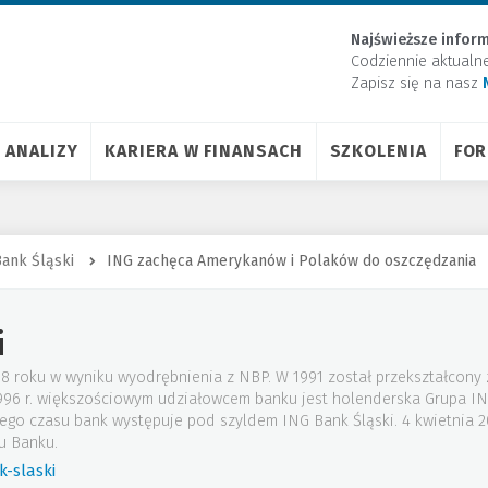
Najświeższe inform
Codziennie aktualn
Zapisz się na nasz
ANALIZY
KARIERA W FINANSACH
SZKOLENIA
FO
ank Śląski
ING zachęca Amerykanów i Polaków do oszczędzania
i
88 roku w wyniku wyodrębnienia z NBP. W 1991 został przekształcony
 1996 r. większościowym udziałowcem banku jest holenderska Grupa I
tego czasu bank występuje pod szyldem ING Bank Śląski. 4 kwietnia
u Banku.
-slaski