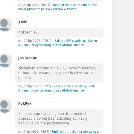
śr., 29 lip 2026 (10:13)
•
Revolut wprowadza fundusze
rynku prywatnego dla klientów w Polsce
gość
:
dokładnie
…
wt., 21 lip 2026 (07:30)
•
Zakup eSIM w aplikacji Banku
Millennium wyróżniony przez Global Finance
Jas Fasola
:
chciałbym zrozumieć jaki był powód nagrody.
Usługa oferowana jest przez bardzo wiele
banków.
…
wt., 21 lip 2026 (07:12)
•
Zakup eSIM w aplikacji Banku
Millennium wyróżniony przez Global Finance
PykPyk
:
Zamiast zajmować się pierdołami niech
dopracują swoją beznadziejną aplikację
bankową bo ma podstawowe
…
wt., 7 lip 2026 (16:36)
•
UniCredit uruchamia pierwszą w