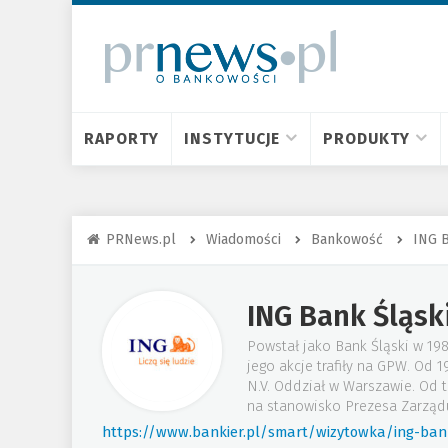
RAPORTY
INSTYTUCJE
PRODUKTY
PRNews.pl
Wiadomości
Bankowość
ING B
ING Bank Śląsk
Powstał jako Bank Śląski w 19
jego akcje trafiły na GPW. Od
N.V. Oddział w Warszawie. Od 
na stanowisko Prezesa Zarząd
https://www.bankier.pl/smart/wizytowka/ing-bank