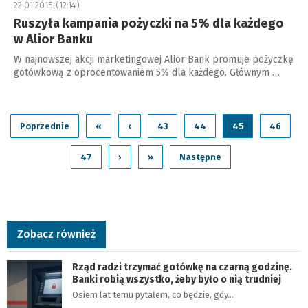
22.01.2015 (12:14)
Ruszyła kampania pożyczki na 5% dla każdego
w Alior Banku
W najnowszej akcji marketingowej Alior Bank promuje pożyczkę
gotówkową z oprocentowaniem 5% dla każdego. Głównym …
Poprzednie
«
‹
43
44
45
46
47
›
»
Następne
Zobacz również
Rząd radzi trzymać gotówkę na czarną godzinę.
Banki robią wszystko, żeby było o nią trudniej
Osiem lat temu pytałem, co będzie, gdy…