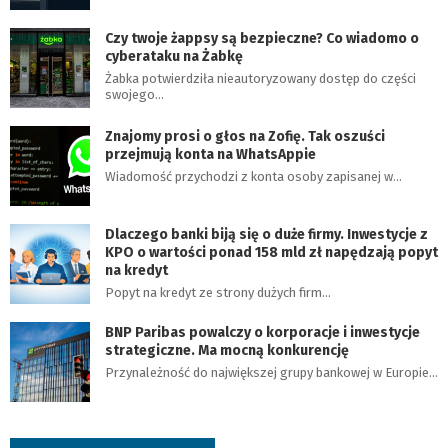
Czy twoje żappsy są bezpieczne? Co wiadomo o
cyberataku na Żabkę
Żabka potwierdziła nieautoryzowany dostęp do części
swojego…
Znajomy prosi o głos na Zofię. Tak oszuści
przejmują konta na WhatsAppie
Wiadomość przychodzi z konta osoby zapisanej w…
Dlaczego banki biją się o duże firmy. Inwestycje z
KPO o wartości ponad 158 mld zł napędzają popyt
na kredyt
Popyt na kredyt ze strony dużych firm…
BNP Paribas powalczy o korporacje i inwestycje
strategiczne. Ma mocną konkurencję
Przynależność do największej grupy bankowej w Europie…