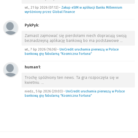
wt., 21 lip 2026 (07:12)
•
Zakup eSIM w aplikacji Banku Millennium
wyróżniony przez Global Finance
PykPyk
:
Zamiast zajmować się pierdołami niech dopracują swoją
beznadziejną aplikację bankową bo ma podstawowe
…
wt., 7 lip 2026 (16:36)
•
UniCredit uruchamia pierwszą w Polsce
bankową grę fabularną “Kosmiczna Fortuna”
human1
:
Trochę spóźniony ten news. Ta gra rozpoczęła się w
kwietniu.
…
niedz., 5 lip 2026 (20:03)
•
UniCredit uruchamia pierwszą w Polsce
bankową grę fabularną “Kosmiczna Fortuna”