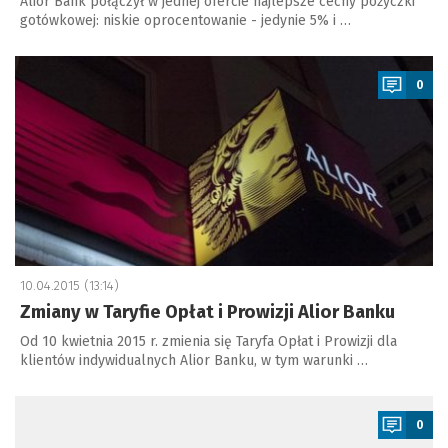
Alior Bank połączył w jednej ofercie najlepsze cechy pożyczki
gotówkowej: niskie oprocentowanie - jedynie 5% i …
a
0
10.04.2015 (13:14)
Zmiany w Taryfie Opłat i Prowizji Alior Banku
Od 10 kwietnia 2015 r. zmienia się Taryfa Opłat i Prowizji dla
klientów indywidualnych Alior Banku, w tym warunki …
a
0