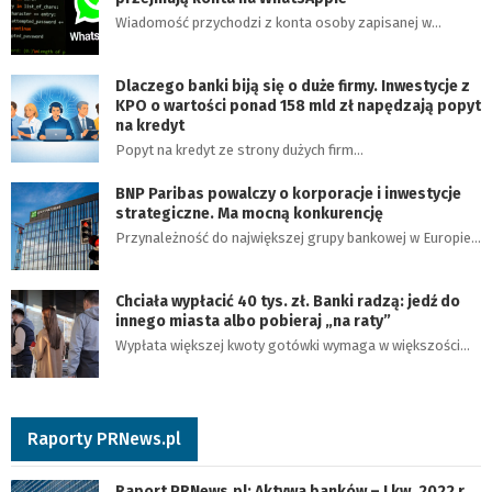
Wiadomość przychodzi z konta osoby zapisanej w…
Dlaczego banki biją się o duże firmy. Inwestycje z
KPO o wartości ponad 158 mld zł napędzają popyt
na kredyt
Popyt na kredyt ze strony dużych firm…
BNP Paribas powalczy o korporacje i inwestycje
strategiczne. Ma mocną konkurencję
Przynależność do największej grupy bankowej w Europie…
Chciała wypłacić 40 tys. zł. Banki radzą: jedź do
innego miasta albo pobieraj „na raty”
Wypłata większej kwoty gotówki wymaga w większości…
Raporty PRNews.pl
Raport PRNews.pl: Aktywa banków – I kw. 2022 r.