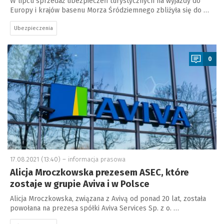
W lipcu sprzedaż ubezpieczeń turystycznych na wyjazdy do
Europy i krajów basenu Morza Śródziemnego zbliżyła się do …
Ubezpieczenia
a
0
17.08.2021 (13:40) –
informacja prasowa
Alicja Mroczkowska prezesem ASEC, które
zostaje w grupie Aviva i w Polsce
Alicja Mroczkowska, związana z Avivą od ponad 20 lat, została
powołana na prezesa spółki Aviva Services Sp. z o. …