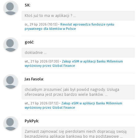
SK
:
Ktoś już to ma w aplikacji ?
…
śr., 29 lip 2026 (10:13)
•
Revolut wprowadza fundusze rynku
prywatnego dla klientów w Polsce
gość
:
dokładnie
…
wt., 21 lip 2026 (07:30)
•
Zakup eSIM w aplikacji Banku Millennium
wyróżniony przez Global Finance
Jas Fasola
:
chciałbym zrozumieć jaki był powód nagrody. Usługa
oferowana jest przez bardzo wiele banków.
…
wt., 21 lip 2026 (07:12)
•
Zakup eSIM w aplikacji Banku Millennium
wyróżniony przez Global Finance
PykPyk
:
Zamiast zajmować się pierdołami niech dopracują swoją
beznadziejną aplikację bankową bo ma podstawowe
…