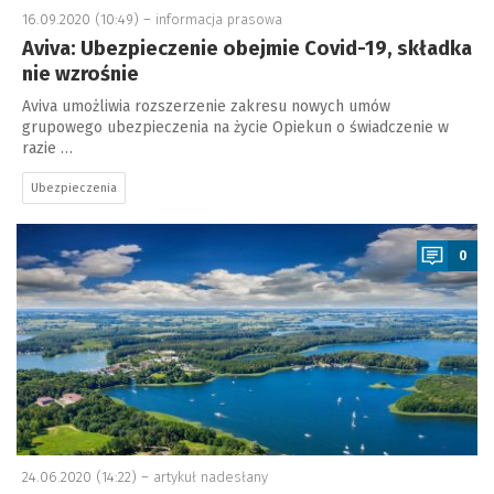
16.09.2020 (10:49) –
informacja prasowa
Aviva: Ubezpieczenie obejmie Covid-19, składka
nie wzrośnie
Aviva umożliwia rozszerzenie zakresu nowych umów
grupowego ubezpieczenia na życie Opiekun o świadczenie w
razie …
Ubezpieczenia
a
0
24.06.2020 (14:22) –
artykuł nadesłany