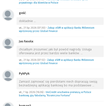
prywatnego dla klientów w Polsce
gość
:
dokładnie
…
wt., 21 lip 2026 (07:30)
•
Zakup eSIM w aplikacji Banku Millennium
wyróżniony przez Global Finance
Jas Fasola
:
chciałbym zrozumieć jaki był powód nagrody. Usługa
oferowana jest przez bardzo wiele banków.
…
wt., 21 lip 2026 (07:12)
•
Zakup eSIM w aplikacji Banku Millennium
wyróżniony przez Global Finance
PykPyk
:
Zamiast zajmować się pierdołami niech dopracują swoją
beznadziejną aplikację bankową bo ma podstawowe
…
wt., 7 lip 2026 (16:36)
•
UniCredit uruchamia pierwszą w Polsce
bankową grę fabularną “Kosmiczna Fortuna”
human1
: