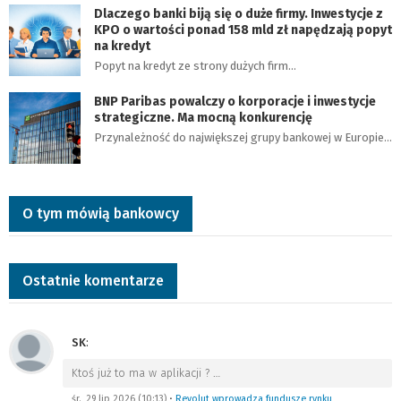
Dlaczego banki biją się o duże firmy. Inwestycje z
KPO o wartości ponad 158 mld zł napędzają popyt
na kredyt
Popyt na kredyt ze strony dużych firm…
BNP Paribas powalczy o korporacje i inwestycje
strategiczne. Ma mocną konkurencję
Przynależność do największej grupy bankowej w Europie…
O tym mówią bankowcy
Ostatnie komentarze
SK
:
Ktoś już to ma w aplikacji ?
…
śr., 29 lip 2026 (10:13)
•
Revolut wprowadza fundusze rynku