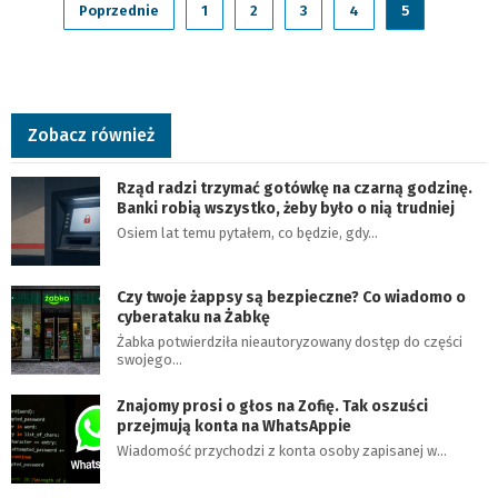
Poprzednie
1
2
3
4
5
Zobacz również
Rząd radzi trzymać gotówkę na czarną godzinę.
Banki robią wszystko, żeby było o nią trudniej
Osiem lat temu pytałem, co będzie, gdy…
Czy twoje żappsy są bezpieczne? Co wiadomo o
cyberataku na Żabkę
Żabka potwierdziła nieautoryzowany dostęp do części
swojego…
Znajomy prosi o głos na Zofię. Tak oszuści
przejmują konta na WhatsAppie
Wiadomość przychodzi z konta osoby zapisanej w…