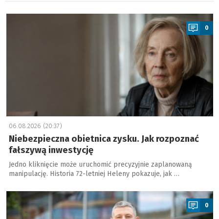
a
0
06.08.2026 (20:37)
Niebezpieczna obietnica zysku. Jak rozpoznać
fałszywą inwestycję
Jedno kliknięcie może uruchomić precyzyjnie zaplanowaną
manipulację. Historia 72-letniej Heleny pokazuje, jak …
a
0