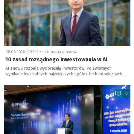
06.08.2026 (20:34) –
informacja prasowa
10 zasad rozsądnego inwestowania w AI
AI znowu rozpala wyobraźnię inwestorów. Po świetnych
wynikach kwartalnych największych spółek technologicznych …
a
0