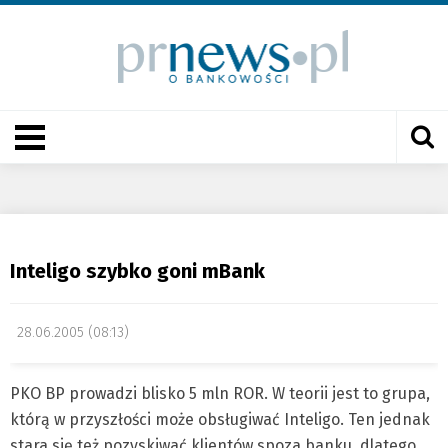
Inteligo szybko goni mBank
28.06.2005 (08:13)
PKO BP prowadzi blisko 5 mln ROR. W teorii jest to grupa,
którą w przyszłości może obsługiwać Inteligo. Ten jednak
stara się też pozyskiwać klientów spoza banku, dlatego