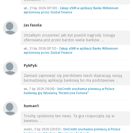
wt., 21 lip 2026 (07:30)
•
Zakup eSIM w aplikacji Banku Millennium
wyróżniony przez Global Finance
Jas Fasola
:
chciałbym zrozumieć jaki był powód nagrody. Usługa
oferowana jest przez bardzo wiele banków.
…
wt., 21 lip 2026 (07:12)
•
Zakup eSIM w aplikacji Banku Millennium
wyróżniony przez Global Finance
PykPyk
:
Zamiast zajmować się pierdołami niech dopracują swoją
beznadziejną aplikację bankową bo ma podstawowe
…
wt., 7 lip 2026 (16:36)
•
UniCredit uruchamia pierwszą w Polsce
bankową grę fabularną “Kosmiczna Fortuna”
human1
:
Trochę spóźniony ten news. Ta gra rozpoczęła się w
kwietniu.
…
niedz., 5 lip 2026 (20:03)
•
UniCredit uruchamia pierwszą w Polsce