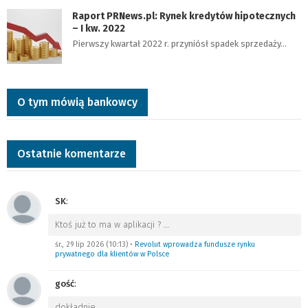
Raport PRNews.pl: Rynek kredytów hipotecznych
– I kw. 2022
Pierwszy kwartał 2022 r. przyniósł spadek sprzedaży…
O tym mówią bankowcy
Ostatnie komentarze
SK
:
Ktoś już to ma w aplikacji ?
…
śr., 29 lip 2026 (10:13)
•
Revolut wprowadza fundusze rynku
prywatnego dla klientów w Polsce
gość
:
dokładnie
…