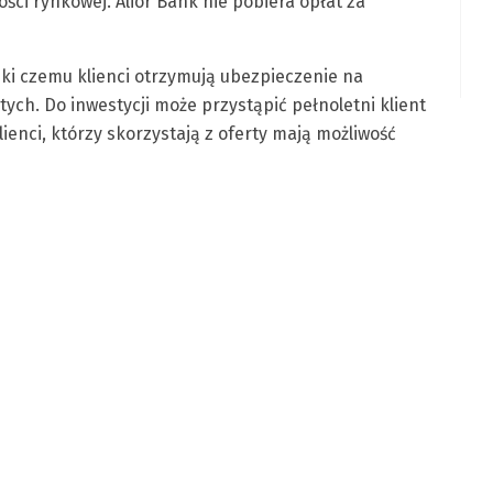
ści rynkowej. Alior Bank nie pobiera opłat za
ki czemu klienci otrzymują ubezpieczenie na
ych. Do inwestycji może przystąpić pełnoletni klient
enci, którzy skorzystają z oferty mają możliwość