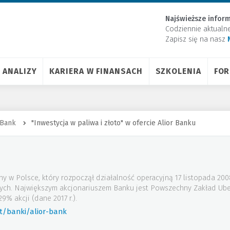
Najświeższe inform
Codziennie aktualn
Zapisz się na nasz
ANALIZY
KARIERA W FINANSACH
SZKOLENIA
FO
 Bank
"Inwestycja w paliwa i złoto" w ofercie Alior Banku
ny w Polsce, który rozpoczął działalność operacyjną 17 listopada 20
wych. Największym akcjonariuszem Banku jest Powszechny Zakład Ube
9% akcji (dane 2017 r.).
t/banki/alior-bank