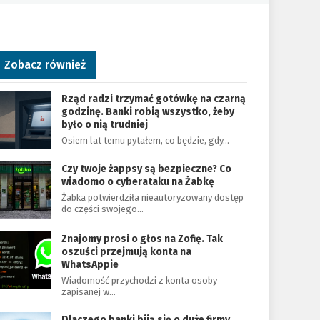
Zobacz również
Rząd radzi trzymać gotówkę na czarną
godzinę. Banki robią wszystko, żeby
było o nią trudniej
Osiem lat temu pytałem, co będzie, gdy…
Czy twoje żappsy są bezpieczne? Co
wiadomo o cyberataku na Żabkę
Żabka potwierdziła nieautoryzowany dostęp
do części swojego…
Znajomy prosi o głos na Zofię. Tak
oszuści przejmują konta na
WhatsAppie
Wiadomość przychodzi z konta osoby
zapisanej w…
Dlaczego banki biją się o duże firmy.