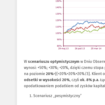
W
scenariuszu optymistycznym
w Dniu Obserwa
wynosi: +50%; +30%; +20%, dzięki czemu stopa
na poziomie
20%
=[(+20%+20%+20%/3]. Klient 
odsetki w wysokości 20%
, czyli
ok. 8% p.a.
Łąc
opodatkowaniem podatkiem od zysków kapita
Scenariusz „pesymistyczny”