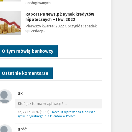
obsługiwanych…
Raport PRNews.pl: Rynek kredytów
hipotecznych – I kw. 2022
Pierwszy kwartał 2022 r. przyniósł spadek
sprzedaży…
O tym mówią bankowcy
Ostatnie komentarze
SK
:
Ktoś już to ma w aplikacji ?
…
śr., 29 lip 2026 (10:13)
•
Revolut wprowadza fundusze
rynku prywatnego dla klientów w Polsce
gość
: