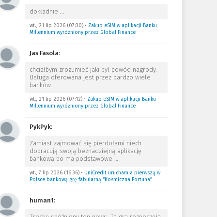
dokładnie
…
wt., 21 lip 2026 (07:30)
•
Zakup eSIM w aplikacji Banku
Millennium wyróżniony przez Global Finance
Jas Fasola
:
chciałbym zrozumieć jaki był powód nagrody.
Usługa oferowana jest przez bardzo wiele
banków.
…
wt., 21 lip 2026 (07:12)
•
Zakup eSIM w aplikacji Banku
Millennium wyróżniony przez Global Finance
PykPyk
:
Zamiast zajmować się pierdołami niech
dopracują swoją beznadziejną aplikację
bankową bo ma podstawowe
…
wt., 7 lip 2026 (16:36)
•
UniCredit uruchamia pierwszą w
Polsce bankową grę fabularną “Kosmiczna Fortuna”
human1
:
Trochę spóźniony ten news. Ta gra rozpoczęła