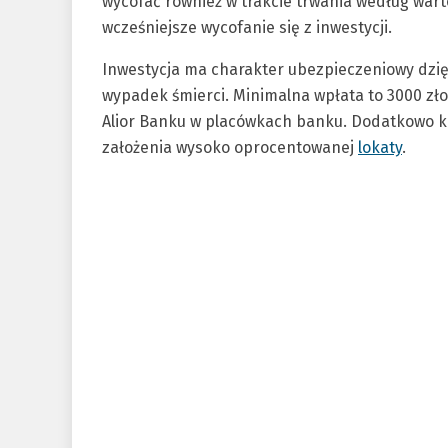
wycofać również w trakcie trwania według warto
wcześniejsze wycofanie się z inwestycji.
Inwestycja ma charakter ubezpieczeniowy dzię
wypadek śmierci. Minimalna wpłata to 3000 złot
Alior Banku w placówkach banku. Dodatkowo kli
założenia wysoko oprocentowanej
lokaty
.