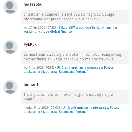
Jas Fasola
:
chciałbym zrozumieć jaki był powód nagrody. Usługa
oferowana jest przez bardzo wiele banków.
…
wt., 21 lip 2026 (07:12)
•
Zakup eSIM w aplikacji Banku Millennium
wyróżniony przez Global Finance
PykPyk
:
Zamiast zajmować się pierdołami niech dopracują swoją
beznadziejną aplikację bankową bo ma podstawowe
…
wt., 7 lip 2026 (16:36)
•
UniCredit uruchamia pierwszą w Polsce
bankową grę fabularną “Kosmiczna Fortuna”
human1
:
Trochę spóźniony ten news. Ta gra rozpoczęła się w
kwietniu.
…
niedz., 5 lip 2026 (20:03)
•
UniCredit uruchamia pierwszą w Polsce
bankową grę fabularną “Kosmiczna Fortuna”