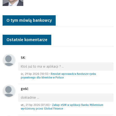
O tym mówią bankowcy
Ostatnie komentarze
SK
:
Ktoś już to ma w aplikacji ?
…
śr., 29 lip 2026 (10:13)
•
Revolut wprowadza fundusze rynku
prywatnego dla klientów w Polsce
gość
:
dokładnie
…
wt., 21 lip 2026 (07:30)
•
Zakup eSIM w aplikacji Banku Millennium
wyróżniony przez Global Finance