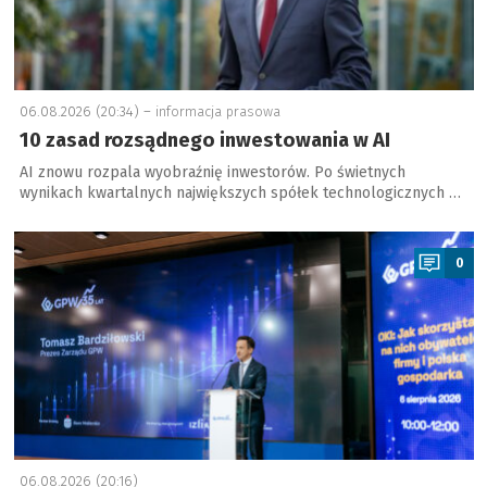
06.08.2026 (20:34) –
informacja prasowa
10 zasad rozsądnego inwestowania w AI
AI znowu rozpala wyobraźnię inwestorów. Po świetnych
wynikach kwartalnych największych spółek technologicznych …
a
0
06.08.2026 (20:16)