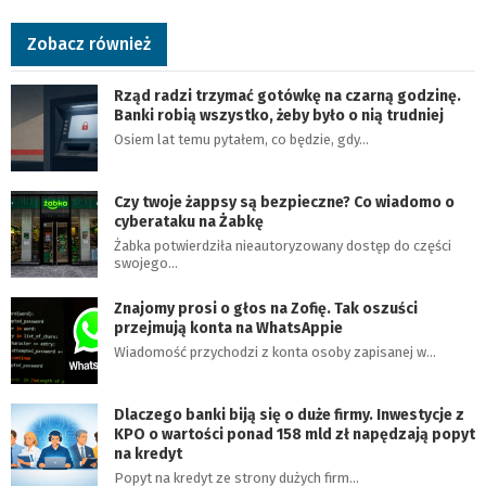
Zobacz również
Rząd radzi trzymać gotówkę na czarną godzinę.
Banki robią wszystko, żeby było o nią trudniej
Osiem lat temu pytałem, co będzie, gdy…
Czy twoje żappsy są bezpieczne? Co wiadomo o
cyberataku na Żabkę
Żabka potwierdziła nieautoryzowany dostęp do części
swojego…
Znajomy prosi o głos na Zofię. Tak oszuści
przejmują konta na WhatsAppie
Wiadomość przychodzi z konta osoby zapisanej w…
Dlaczego banki biją się o duże firmy. Inwestycje z
KPO o wartości ponad 158 mld zł napędzają popyt
na kredyt
Popyt na kredyt ze strony dużych firm…