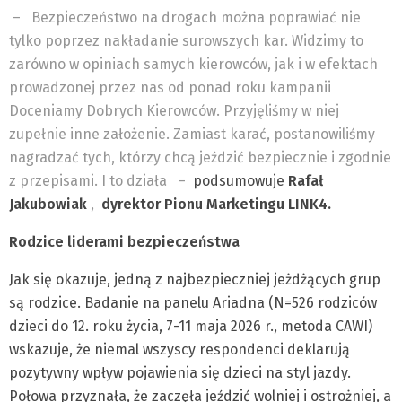
–
Bezpieczeństwo na drogach można poprawiać nie
tylko poprzez nakładanie surowszych kar. Widzimy to
zarówno w opiniach samych kierowców, jak i w efektach
prowadzonej przez nas od ponad roku kampanii
Doceniamy Dobrych Kierowców. Przyjęliśmy w niej
zupełnie inne założenie. Zamiast karać, postanowiliśmy
nagradzać tych, którzy chcą jeździć bezpiecznie i zgodnie
z przepisami. I to działa
–
podsumowuje
Rafał
Jakubowiak
,
dyrektor Pionu Marketingu
LINK4.
Rodzice liderami bezpieczeństwa
Jak się okazuje, jedną z najbezpieczniej jeżdżących grup
są rodzice. Badanie na panelu Ariadna (N=526 rodziców
dzieci do 12. roku życia, 7-11 maja 2026 r., metoda CAWI)
wskazuje, że niemal wszyscy respondenci deklarują
pozytywny wpływ pojawienia się dzieci na styl jazdy.
Połowa przyznała, że zaczęła jeździć wolniej i ostrożniej, a