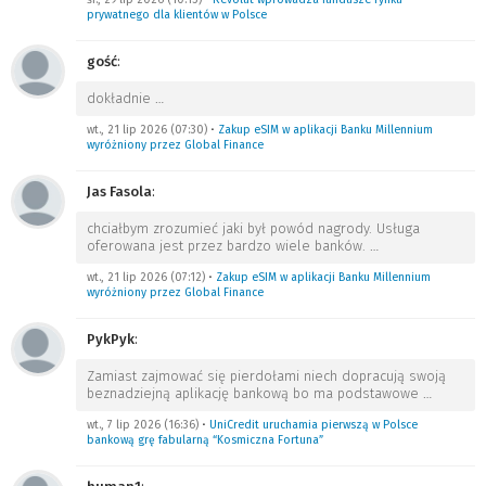
prywatnego dla klientów w Polsce
gość
:
dokładnie
…
wt., 21 lip 2026 (07:30)
•
Zakup eSIM w aplikacji Banku Millennium
wyróżniony przez Global Finance
Jas Fasola
:
chciałbym zrozumieć jaki był powód nagrody. Usługa
oferowana jest przez bardzo wiele banków.
…
wt., 21 lip 2026 (07:12)
•
Zakup eSIM w aplikacji Banku Millennium
wyróżniony przez Global Finance
PykPyk
:
Zamiast zajmować się pierdołami niech dopracują swoją
beznadziejną aplikację bankową bo ma podstawowe
…
wt., 7 lip 2026 (16:36)
•
UniCredit uruchamia pierwszą w Polsce
bankową grę fabularną “Kosmiczna Fortuna”