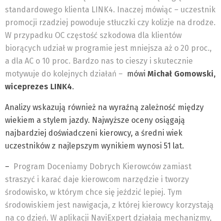
standardowego klienta LINK4. Inaczej mówiąc – uczestnik
promocji rzadziej powoduje stłuczki czy kolizje na drodze.
W przypadku OC częstość szkodowa dla klientów
biorących udział w programie jest mniejsza aż o 20 proc.,
a dla AC o 10 proc. Bardzo nas to cieszy i skutecznie
motywuje do kolejnych działań –
mówi
Michał Gomowski,
wiceprezes LINK4
.
Analizy wskazują również na wyraźną zależność między
wiekiem a stylem jazdy. Najwyższe oceny osiągają
najbardziej doświadczeni kierowcy, a średni wiek
uczestników z najlepszym wynikiem wynosi 51 lat.
–
Program Doceniamy Dobrych Kierowców zamiast
straszyć i karać daje kierowcom narzędzie i tworzy
środowisko, w którym chce się jeździć lepiej. Tym
środowiskiem jest nawigacja, z której kierowcy korzystają
na co dzień. W aplikacji NaviExpert działają mechanizmy,