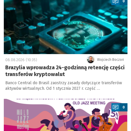
0
08.08.2026 (10:35)
Wojciech Boczoń
Brazylia wprowadza 24-godzinną retencję części
transferów kryptowalut
Banco Central do Brasil zaostrzy zasady dotyczące transferów
aktywów wirtualnych. Od 1 stycznia 2027 r. część …
a
0