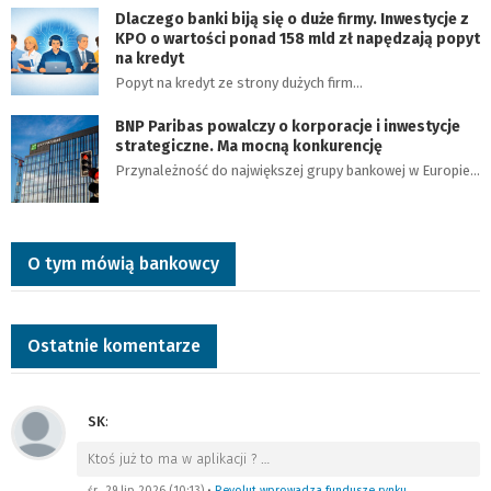
Dlaczego banki biją się o duże firmy. Inwestycje z
KPO o wartości ponad 158 mld zł napędzają popyt
na kredyt
Popyt na kredyt ze strony dużych firm…
BNP Paribas powalczy o korporacje i inwestycje
strategiczne. Ma mocną konkurencję
Przynależność do największej grupy bankowej w Europie…
O tym mówią bankowcy
Ostatnie komentarze
SK
:
Ktoś już to ma w aplikacji ?
…
śr., 29 lip 2026 (10:13)
•
Revolut wprowadza fundusze rynku