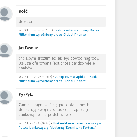
gość
:
dokładnie
…
wt., 21 lip 2026 (07:30)
•
Zakup eSIM w aplikacji Banku
Millennium wyróżniony przez Global Finance
Jas Fasola
:
chciałbym zrozumieć jaki był powód nagrody.
Usługa oferowana jest przez bardzo wiele
banków.
…
wt., 21 lip 2026 (07:12)
•
Zakup eSIM w aplikacji Banku
Millennium wyróżniony przez Global Finance
PykPyk
:
Zamiast zajmować się pierdołami niech
dopracują swoją beznadziejną aplikację
bankową bo ma podstawowe
…
wt., 7 lip 2026 (16:36)
•
UniCredit uruchamia pierwszą w
Polsce bankową grę fabularną “Kosmiczna Fortuna”