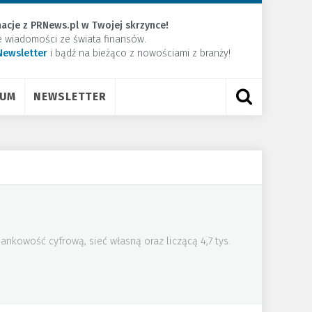
acje z PRNews.pl w Twojej skrzynce!
e wiadomości ze świata finansów.
Newsletter
​i bądź na bieżąco z nowościami z branży!
RUM
NEWSLETTER
nkowość cyfrową, sieć własną oraz liczącą 4,7 tys.