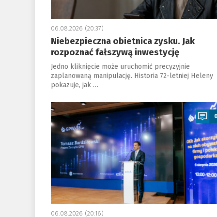
06.08.2026 (20:37)
Niebezpieczna obietnica zysku. Jak
rozpoznać fałszywą inwestycję
Jedno kliknięcie może uruchomić precyzyjnie
zaplanowaną manipulację. Historia 72-letniej Heleny
pokazuje, jak …
a
06.08.2026 (20:16)