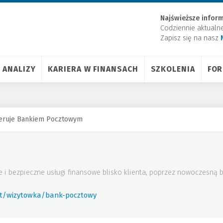
Najświeższe inform
Codziennie aktualn
Zapisz się na nasz
ANALIZY
KARIERA W FINANSACH
SZKOLENIA
FO
kieruje Bankiem Pocztowym
 i bezpieczne usługi finansowe blisko klienta, poprzez nowoczesną ba
rt/wizytowka/bank-pocztowy