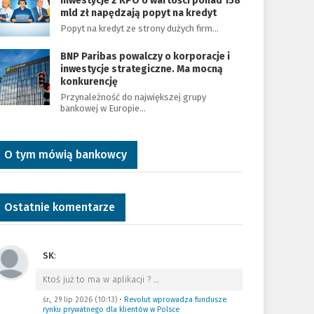
Inwestycje z KPO o wartości ponad 158
mld zł napędzają popyt na kredyt
Popyt na kredyt ze strony dużych firm…
BNP Paribas powalczy o korporacje i
inwestycje strategiczne. Ma mocną
konkurencję
Przynależność do największej grupy
bankowej w Europie…
O tym mówią bankowcy
Ostatnie komentarze
SK
:
Ktoś już to ma w aplikacji ?
…
śr., 29 lip 2026 (10:13)
•
Revolut wprowadza fundusze
rynku prywatnego dla klientów w Polsce