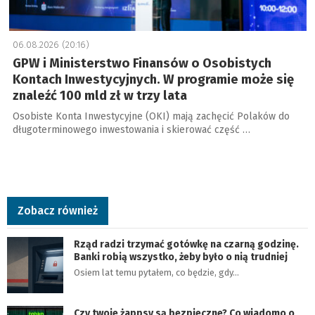
06.08.2026 (20:16)
GPW i Ministerstwo Finansów o Osobistych
Kontach Inwestycyjnych. W programie może się
znaleźć 100 mld zł w trzy lata
Osobiste Konta Inwestycyjne (OKI) mają zachęcić Polaków do
długoterminowego inwestowania i skierować część …
Zobacz również
Rząd radzi trzymać gotówkę na czarną godzinę.
Banki robią wszystko, żeby było o nią trudniej
Osiem lat temu pytałem, co będzie, gdy…
Czy twoje żappsy są bezpieczne? Co wiadomo o