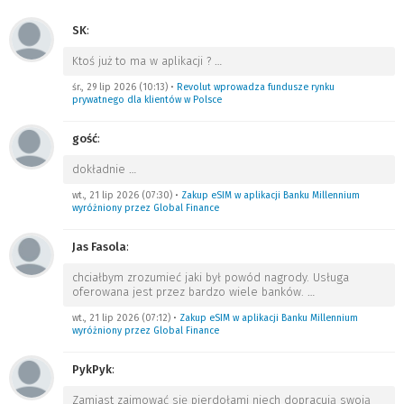
SK
:
Ktoś już to ma w aplikacji ?
…
śr., 29 lip 2026 (10:13)
•
Revolut wprowadza fundusze rynku
prywatnego dla klientów w Polsce
gość
:
dokładnie
…
wt., 21 lip 2026 (07:30)
•
Zakup eSIM w aplikacji Banku Millennium
wyróżniony przez Global Finance
Jas Fasola
:
chciałbym zrozumieć jaki był powód nagrody. Usługa
oferowana jest przez bardzo wiele banków.
…
wt., 21 lip 2026 (07:12)
•
Zakup eSIM w aplikacji Banku Millennium
wyróżniony przez Global Finance
PykPyk
:
Zamiast zajmować się pierdołami niech dopracują swoją