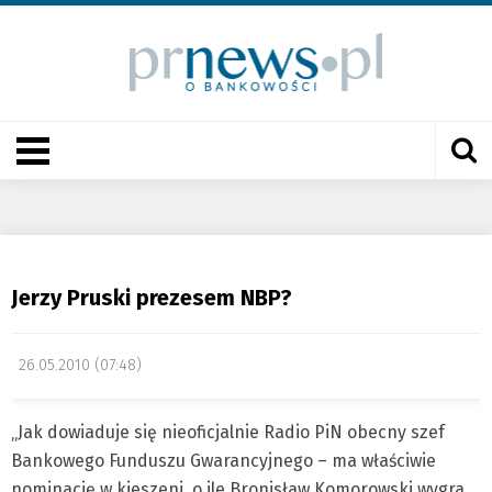
Jerzy Pruski prezesem NBP?
26.05.2010 (07:48)
„Jak dowiaduje się nieoficjalnie Radio PiN obecny szef
Bankowego Funduszu Gwarancyjnego – ma właściwie
nominację w kieszeni, o ile Bronisław Komorowski wygra