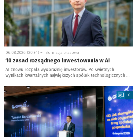
06.08.2026 (20:34) –
informacja prasowa
10 zasad rozsądnego inwestowania w AI
AI znowu rozpala wyobraźnię inwestorów. Po świetnych
wynikach kwartalnych największych spółek technologicznych …
a
0