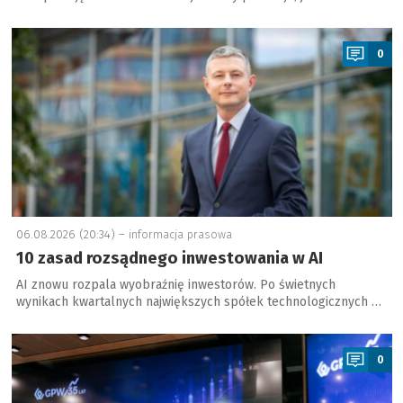
a
0
06.08.2026 (20:34) –
informacja prasowa
10 zasad rozsądnego inwestowania w AI
AI znowu rozpala wyobraźnię inwestorów. Po świetnych
wynikach kwartalnych największych spółek technologicznych …
a
0