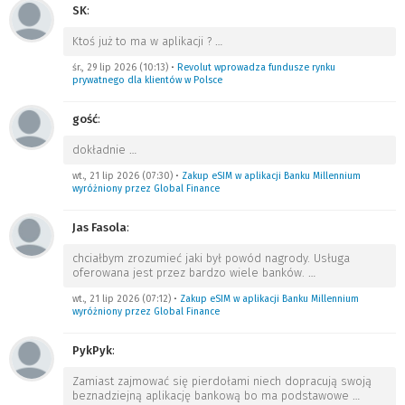
SK
:
Ktoś już to ma w aplikacji ?
…
śr., 29 lip 2026 (10:13)
•
Revolut wprowadza fundusze rynku
prywatnego dla klientów w Polsce
gość
:
dokładnie
…
wt., 21 lip 2026 (07:30)
•
Zakup eSIM w aplikacji Banku Millennium
wyróżniony przez Global Finance
Jas Fasola
:
chciałbym zrozumieć jaki był powód nagrody. Usługa
oferowana jest przez bardzo wiele banków.
…
wt., 21 lip 2026 (07:12)
•
Zakup eSIM w aplikacji Banku Millennium
wyróżniony przez Global Finance
PykPyk
:
Zamiast zajmować się pierdołami niech dopracują swoją
beznadziejną aplikację bankową bo ma podstawowe
…