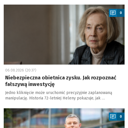
a
0
06.08.2026 (20:37)
Niebezpieczna obietnica zysku. Jak rozpoznać
fałszywą inwestycję
Jedno kliknięcie może uruchomić precyzyjnie zaplanowaną
manipulację. Historia 72-letniej Heleny pokazuje, jak …
a
0