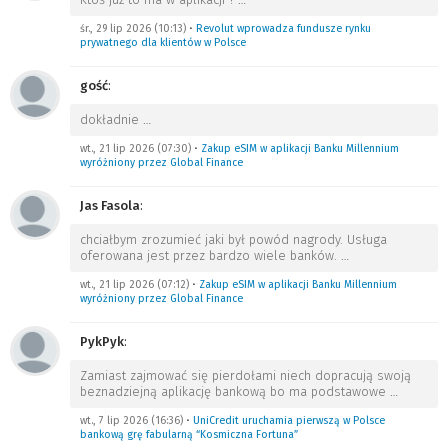
śr., 29 lip 2026 (10:13)
•
Revolut wprowadza fundusze rynku
prywatnego dla klientów w Polsce
gość
:
dokładnie
…
wt., 21 lip 2026 (07:30)
•
Zakup eSIM w aplikacji Banku Millennium
wyróżniony przez Global Finance
Jas Fasola
:
chciałbym zrozumieć jaki był powód nagrody. Usługa
oferowana jest przez bardzo wiele banków.
…
wt., 21 lip 2026 (07:12)
•
Zakup eSIM w aplikacji Banku Millennium
wyróżniony przez Global Finance
PykPyk
:
Zamiast zajmować się pierdołami niech dopracują swoją
beznadziejną aplikację bankową bo ma podstawowe
…
wt., 7 lip 2026 (16:36)
•
UniCredit uruchamia pierwszą w Polsce
bankową grę fabularną “Kosmiczna Fortuna”