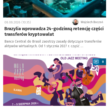
08.08.2026 (10:35)
Wojciech Boczoń
Brazylia wprowadza 24-godzinną retencję części
transferów kryptowalut
Banco Central do Brasil zaostrzy zasady dotyczące transferów
aktywów wirtualnych. Od 1 stycznia 2027 r. część …
a
0