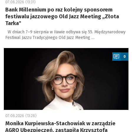
07.08.2026 (13:31)
Bank Millennium po raz kolejny sponsorem
festiwalu jazzowego Old Jazz Meeting „Złota
Tarka"
W dniach 7–9 sierpnia w Iławie odbywa się 55. Międzynarodowy
Festiwal Jazzu Tradycyjnego Old Jazz Meeting …
a
0
07.08.2026 (13:28)
Monika Kurpiewska-Stachowiak w zarządzie
AGRO Ubezpieczeń, zastąpiła Krzysztofa