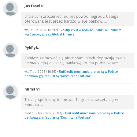
Jas Fasola
:
chciałbym zrozumieć jaki był powód nagrody. Usługa
oferowana jest przez bardzo wiele banków.
…
wt., 21 lip 2026 (07:12)
•
Zakup eSIM w aplikacji Banku Millennium
wyróżniony przez Global Finance
PykPyk
:
Zamiast zajmować się pierdołami niech dopracują swoją
beznadziejną aplikację bankową bo ma podstawowe
…
wt., 7 lip 2026 (16:36)
•
UniCredit uruchamia pierwszą w Polsce
bankową grę fabularną “Kosmiczna Fortuna”
human1
:
Trochę spóźniony ten news. Ta gra rozpoczęła się w
kwietniu.
…
niedz., 5 lip 2026 (20:03)
•
UniCredit uruchamia pierwszą w Polsce
bankową grę fabularną “Kosmiczna Fortuna”