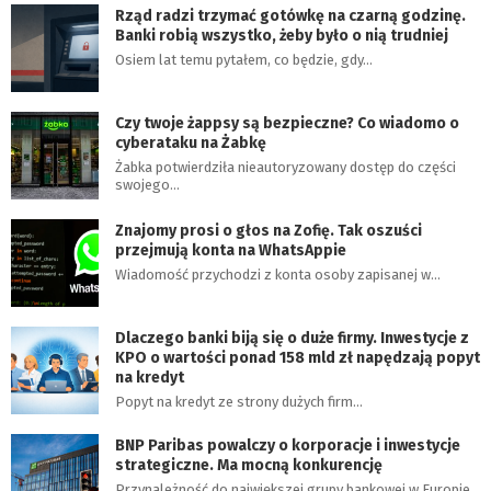
Rząd radzi trzymać gotówkę na czarną godzinę.
Banki robią wszystko, żeby było o nią trudniej
Osiem lat temu pytałem, co będzie, gdy…
Czy twoje żappsy są bezpieczne? Co wiadomo o
cyberataku na Żabkę
Żabka potwierdziła nieautoryzowany dostęp do części
swojego…
Znajomy prosi o głos na Zofię. Tak oszuści
przejmują konta na WhatsAppie
Wiadomość przychodzi z konta osoby zapisanej w…
Dlaczego banki biją się o duże firmy. Inwestycje z
KPO o wartości ponad 158 mld zł napędzają popyt
na kredyt
Popyt na kredyt ze strony dużych firm…
BNP Paribas powalczy o korporacje i inwestycje
strategiczne. Ma mocną konkurencję
Przynależność do największej grupy bankowej w Europie…