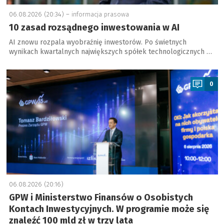
06.08.2026 (20:34) –
informacja prasowa
10 zasad rozsądnego inwestowania w AI
AI znowu rozpala wyobraźnię inwestorów. Po świetnych
wynikach kwartalnych największych spółek technologicznych …
a
0
06.08.2026 (20:16)
GPW i Ministerstwo Finansów o Osobistych
Kontach Inwestycyjnych. W programie może się
znaleźć 100 mld zł w trzy lata